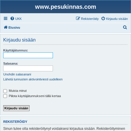
www.pesukinnas.com
UKK
Rekisteröidy
Kirjaudu sisään
E
Etusivu
t
Kirjaudu sisään
s
i
Käyttäjätunnus:
Salasana:
Unohdin salasanani
Lähetä tunnusten aktivointiviesti uudelleen
Muista minut
Piilota käyttäjätunnukseni tällä kertaa
REKISTERÖIDY
Sinun tulee olla rekisteröitynyt voidaksesi kirjautua sisään. Rekisteröityminen