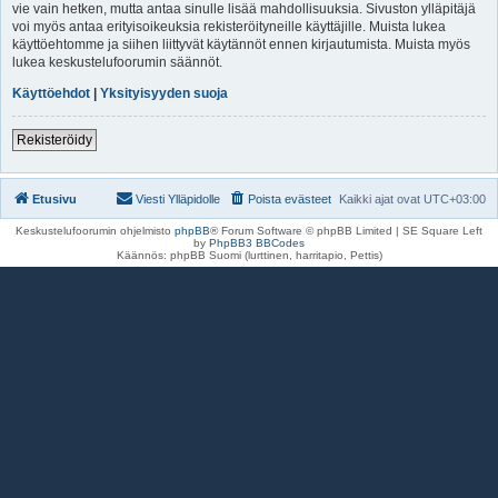
vie vain hetken, mutta antaa sinulle lisää mahdollisuuksia. Sivuston ylläpitäjä
voi myös antaa erityisoikeuksia rekisteröityneille käyttäjille. Muista lukea
käyttöehtomme ja siihen liittyvät käytännöt ennen kirjautumista. Muista myös
lukea keskustelufoorumin säännöt.
Käyttöehdot
|
Yksityisyyden suoja
Rekisteröidy
Etusivu
Viesti Ylläpidolle
Poista evästeet
Kaikki ajat ovat
UTC+03:00
Keskustelufoorumin ohjelmisto
phpBB
® Forum Software © phpBB Limited | SE Square Left
by
PhpBB3 BBCodes
Käännös: phpBB Suomi (lurttinen, harritapio, Pettis)