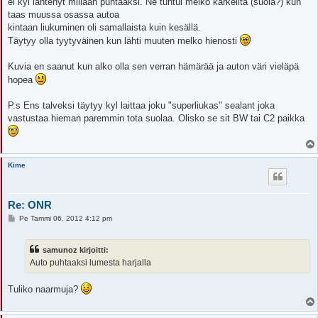
ei kyl lähtenyt millään puhtaaksi. Ne tuntui melko karkeilta (suola?) kun
taas muussa osassa autoa
kintaan liukuminen oli samallaista kuin kesällä.
Täytyy olla tyytyväinen kun lähti muuten melko hienosti
Kuvia en saanut kun alko olla sen verran hämärää ja auton väri vieläpä
hopea
P.s Ens talveksi täytyy kyl laittaa joku "superliukas" sealant joka
vastustaa hieman paremmin tota suolaa. Olisko se sit BW tai C2 paikka
Kime
Re: ONR
V
Pe Tammi 06, 2012 4:12 pm
i
e
s
samunoz kirjoitti:
t
i
Auto puhtaaksi lumesta harjalla
Tuliko naarmuja?