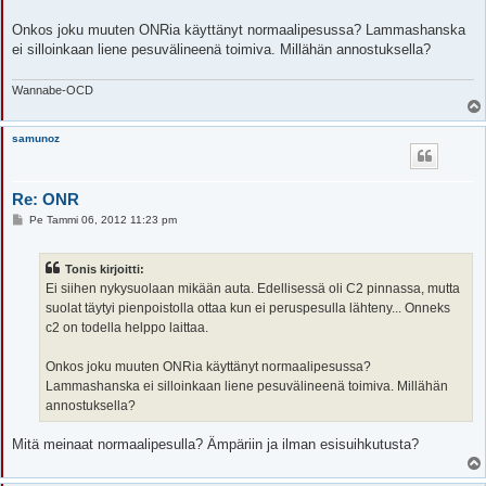
Onkos joku muuten ONRia käyttänyt normaalipesussa? Lammashanska
ei silloinkaan liene pesuvälineenä toimiva. Millähän annostuksella?
Wannabe-OCD
samunoz
Re: ONR
V
Pe Tammi 06, 2012 11:23 pm
i
e
s
Tonis kirjoitti:
t
i
Ei siihen nykysuolaan mikään auta. Edellisessä oli C2 pinnassa, mutta
suolat täytyi pienpoistolla ottaa kun ei peruspesulla lähteny... Onneks
c2 on todella helppo laittaa.
Onkos joku muuten ONRia käyttänyt normaalipesussa?
Lammashanska ei silloinkaan liene pesuvälineenä toimiva. Millähän
annostuksella?
Mitä meinaat normaalipesulla? Ämpäriin ja ilman esisuihkutusta?