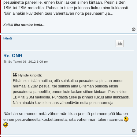
i
pesuainetta paneelille, ennen kuin lasken siihen kintaan. Pesin sitten
1BM tai 2BM metodilla. Puhdasta tulee ja kinnas liukuu aina liukkaasti.
Näin ainakin kuvittelen taas vähentävän noita pesunaarmuja...
Kaikki liha tottelee kuria...
hörnä
Re: ONR
V
Su Tammi 08, 2012 3:09 pm
i
e
s
Hynde kirjoitti:
t
i
Eihän se mitään haittaa, että suihkuttaa pesuainetta pintaan ennen
normaalia 2BM pesua. Itse suihkin aina Bilteman pullosta ensin
pesuainetta paneelille, ennen kuin lasken siihen kintaan. Pesin sitten
1BM tai 2BM metodilla. Puhdasta tulee ja kinnas liukuu aina liukkaasti.
Näin ainakin kuvittelen taas vähentävän noita pesunaarmuja...
Näinhän se menee, mitä vähemmän likaa ja mitä pehmeempää lika on
ennen pesuvälineellä koskettamista, sitä vähemmän tulee naarmua