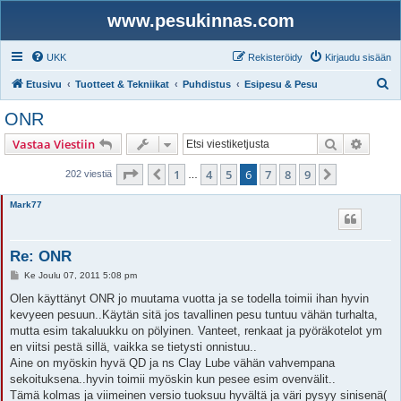
www.pesukinnas.com
UKK
Rekisteröidy
Kirjaudu sisään
E
Etusivu
Tuotteet & Tekniikat
Puhdistus
Esipesu & Pesu
t
ONR
s
Etsi
Tarken
Vastaa Viestiin
i
Sivu
6
/
9
1
4
5
6
7
8
9
Edellinen
Seuraava
202 viestiä
…
Mark77
Re: ONR
V
Ke Joulu 07, 2011 5:08 pm
i
e
Olen käyttänyt ONR jo muutama vuotta ja se todella toimii ihan hyvin
s
kevyeen pesuun..Käytän sitä jos tavallinen pesu tuntuu vähän turhalta,
t
i
mutta esim takaluukku on pölyinen. Vanteet, renkaat ja pyöräkotelot ym
en viitsi pestä sillä, vaikka se tietysti onnistuu..
Aine on myöskin hyvä QD ja ns Clay Lube vähän vahvempana
sekoituksena..hyvin toimii myöskin kun pesee esim ovenvälit..
Tämä kolmas ja viimeinen versio tuoksuu hyvältä ja väri pysyy sinisenä(