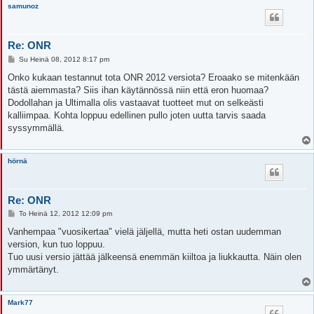
samunoz
Re: ONR
V
Su Heinä 08, 2012 8:17 pm
i
e
Onko kukaan testannut tota ONR 2012 versiota? Eroaako se mitenkään
s
tästä aiemmasta? Siis ihan käytännössä niin että eron huomaa?
t
i
Dodollahan ja Ultimalla olis vastaavat tuotteet mut on selkeästi
kalliimpaa. Kohta loppuu edellinen pullo joten uutta tarvis saada
syssymmällä.
hörnä
Re: ONR
V
To Heinä 12, 2012 12:09 pm
i
e
Vanhempaa "vuosikertaa" vielä jäljellä, mutta heti ostan uudemman
s
version, kun tuo loppuu.
t
i
Tuo uusi versio jättää jälkeensä enemmän kiiltoa ja liukkautta. Näin olen
ymmärtänyt.
Mark77