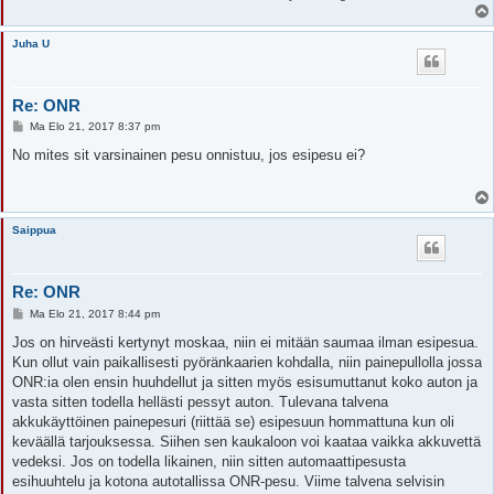
Juha U
Re: ONR
V
Ma Elo 21, 2017 8:37 pm
i
e
No mites sit varsinainen pesu onnistuu, jos esipesu ei?
s
t
i
Saippua
Re: ONR
V
Ma Elo 21, 2017 8:44 pm
i
e
Jos on hirveästi kertynyt moskaa, niin ei mitään saumaa ilman esipesua.
s
Kun ollut vain paikallisesti pyöränkaarien kohdalla, niin painepullolla jossa
t
i
ONR:ia olen ensin huuhdellut ja sitten myös esisumuttanut koko auton ja
vasta sitten todella hellästi pessyt auton. Tulevana talvena
akkukäyttöinen painepesuri (riittää se) esipesuun hommattuna kun oli
keväällä tarjouksessa. Siihen sen kaukaloon voi kaataa vaikka akkuvettä
vedeksi. Jos on todella likainen, niin sitten automaattipesusta
esihuuhtelu ja kotona autotallissa ONR-pesu. Viime talvena selvisin