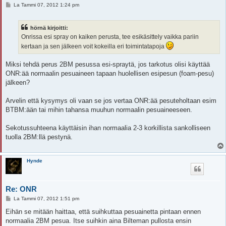
V
La Tammi 07, 2012 1:24 pm
i
e
s
hörnä kirjoitti:
t
i
Onrissa esi spray on kaiken perusta, tee esikäsittely vaikka pariin
kertaan ja sen jälkeen voit kokeilla eri toimintatapoja
Miksi tehdä perus 2BM pesussa esi-spraytä, jos tarkotus olisi käyttää
ONR:ää normaalin pesuaineen tapaan huolellisen esipesun (foam-pesu)
jälkeen?
Arvelin että kysymys oli vaan se jos vertaa ONR:ää pesuteholtaan esim
BTBM:ään tai mihin tahansa muuhun normaalin pesuaineeseen.
Sekotussuhteena käyttäisin ihan normaalia 2-3 korkillista sankolliseen
tuolla 2BM:llä pestynä.
Hynde
Re: ONR
V
La Tammi 07, 2012 1:51 pm
i
e
Eihän se mitään haittaa, että suihkuttaa pesuainetta pintaan ennen
s
normaalia 2BM pesua. Itse suihkin aina Bilteman pullosta ensin
t