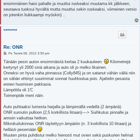
ensimmäinen haisi pahalle ja muuttui ruskeaksi muutama kk jälkkeen,
seuraava tuoksui hyvältä mutta muuttui sekin ruskeaksi, viimeinen versio
on jotenkin liukkaampi myöskin) ..
samunoz
Re: ONR
V
Pe Tammi 06, 2012 3:50 pm
i
e
Tänään pesin auton ensimmäistä kertaa 2 kuukauteen.
Kilometrejä
s
kertynyt yli 2000 sinä aikana ja auto oli jo melko likainen.
t
i
Onneksi on hyvä vaha pinnassa (Colly845) ja on satanut vähän väliä niin
on vähän ehtinyt suurimmat sonnat huuhtoutua pois. Ajattelin pesasta
ennen huomisen pakkasia.
Lämpötila oli 1'C
Toimenpide meni näin.
Auto puhtaaksi lumesta harjalla ja lämpimällä vedellä (2 ämpäriä).
ONR sumutin pulloon (2,5 korkillista litraan)----> Suihkutus pinnalle ja
annoin vaikuttaa hetken.
Mikrokuitukinnas ONR täytettyyn ämpäriin (n. 3 korkillista 10 litraan) ja
hellästi pesemään
Muuten pinta puhdistui melko hienosti mut ovien sekä puskurien helmat