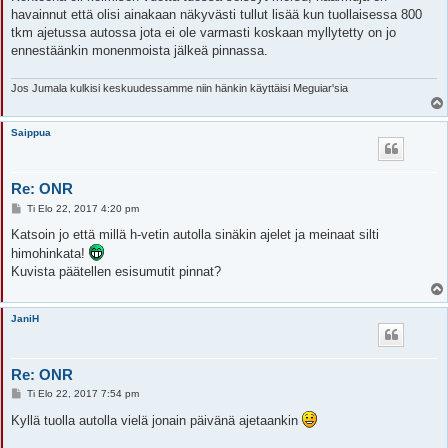
havainnut että olisi ainakaan näkyvästi tullut lisää kun tuollaisessa 800
tkm ajetussa autossa jota ei ole varmasti koskaan myllytetty on jo
ennestäänkin monenmoista jälkeä pinnassa.
Jos Jumala kulkisi keskuudessamme niin hänkin käyttäisi Meguiar'sia
Saippua
Re: ONR
V
Ti Elo 22, 2017 4:20 pm
i
e
Katsoin jo että millä h-vetin autolla sinäkin ajelet ja meinaat silti
s
himohinkata!
t
i
Kuvista päätellen esisumutit pinnat?
JaniH
Re: ONR
V
Ti Elo 22, 2017 7:54 pm
i
e
Kyllä tuolla autolla vielä jonain päivänä ajetaankin
s
t