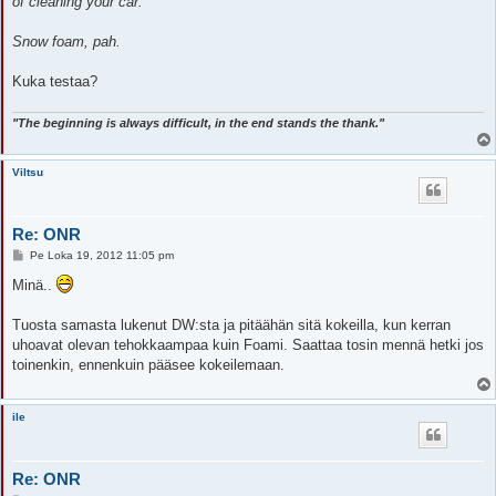
of cleaning your car.
Snow foam, pah.
Kuka testaa?
"The beginning is always difficult, in the end stands the thank."
Viltsu
Re: ONR
V
Pe Loka 19, 2012 11:05 pm
i
e
Minä..
s
t
i
Tuosta samasta lukenut DW:sta ja pitäähän sitä kokeilla, kun kerran
uhoavat olevan tehokkaampaa kuin Foami. Saattaa tosin mennä hetki jos
toinenkin, ennenkuin pääsee kokeilemaan.
ile
Re: ONR