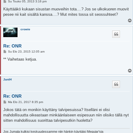
V
Su Touko 05, 2013 3:16 pm
i
e
Käyttääkö kukaan sisustan muoveihin tota....? Jos se ulkokuoren muovit
s
pesee nii kait sisältä kanssa....? Mut mites tossa sit seossuhteet?
t
i
crowie
Re: ONR
V
Su Elo 23, 2015 12:05 am
i
e
** Vaihetaas ketjua.
s
t
i
JaniH
Re: ONR
V
Ma Elo 21, 2017 8:35 pm
i
e
Jokos tätä on monikin käyttäny talvipesuissa? Itselläni ei olisi
s
mahdollisuutta oikeastaan minkäänlaiseen esipesuun niin olisiko tällä nyt
t
i
sitten mahdollisuus suorittaa talvipesutkin huoletta?
Jos Jumala kulkisi keskuudessamme niin hänkin käyttäisi Meguiar'sia