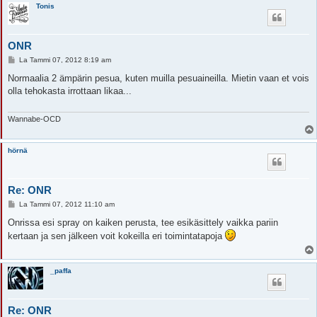
Tonis
ONR
V
La Tammi 07, 2012 8:19 am
i
e
Normaalia 2 ämpärin pesua, kuten muilla pesuaineilla. Mietin vaan et vois
s
olla tehokasta irrottaan likaa...
t
i
Wannabe-OCD
hörnä
Re: ONR
V
La Tammi 07, 2012 11:10 am
i
e
Onrissa esi spray on kaiken perusta, tee esikäsittely vaikka pariin
s
kertaan ja sen jälkeen voit kokeilla eri toimintatapoja
t
i
_paffa
Re: ONR