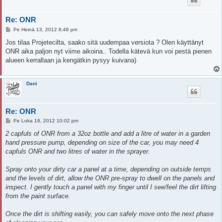
Re: ONR
V
Pe Heinä 13, 2012 8:48 pm
i
e
Jos tilaa Projetecilta, saako sitä uudempaa versiota ? Olen käyttänyt
s
ONR aika paljon nyt viime aikoina.. Todella kätevä kun voi pestä pienen
t
i
alueen kerrallaan ja kengätkin pysyy kuivana)
Dani
Re: ONR
V
Pe Loka 19, 2012 10:02 pm
i
e
2 capfuls of ONR from a 32oz bottle and add a litre of water in a garden
s
hand pressure pump, depending on size of the car, you may need 4
t
i
capfuls ONR and two litres of water in the sprayer.
Spray onto your dirty car a panel at a time, depending on outside temps
and the levels of dirt, allow the ONR pre-spray to dwell on the panels and
inspect. I gently touch a panel with my finger until I see/feel the dirt lifting
from the paint surface.
Once the dirt is shifting easily, you can safely move onto the next phase