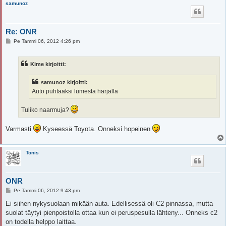
samunoz
Re: ONR
V
Pe Tammi 06, 2012 4:26 pm
i
e
s
Kime kirjoitti:
t
i
samunoz kirjoitti:
Auto puhtaaksi lumesta harjalla
Tuliko naarmuja?
Varmasti
Kyseessä Toyota. Onneksi hopeinen
Tonis
ONR
V
Pe Tammi 06, 2012 9:43 pm
i
e
Ei siihen nykysuolaan mikään auta. Edellisessä oli C2 pinnassa, mutta
s
suolat täytyi pienpoistolla ottaa kun ei peruspesulla lähteny... Onneks c2
t
i
on todella helppo laittaa.