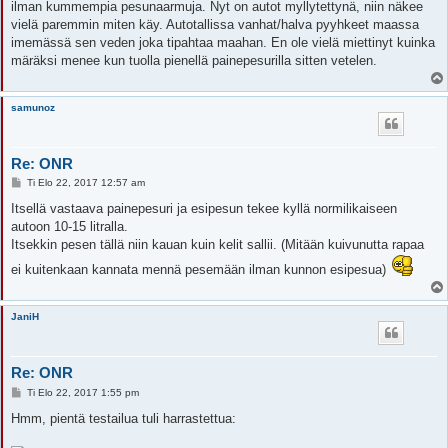
ilman kummempia pesunaarmuja. Nyt on autot myllytettynä, niin näkee
vielä paremmin miten käy. Autotallissa vanhat/halva pyyhkeet maassa
imemässä sen veden joka tipahtaa maahan. En ole vielä miettinyt kuinka
märäksi menee kun tuolla pienellä painepesurilla sitten vetelen.
samunoz
Re: ONR
V
Ti Elo 22, 2017 12:57 am
i
e
Itsellä vastaava painepesuri ja esipesun tekee kyllä normilikaiseen
s
autoon 10-15 litralla.
t
i
Itsekkin pesen tällä niin kauan kuin kelit sallii. (Mitään kuivunutta rapaa
ei kuitenkaan kannata mennä pesemään ilman kunnon esipesua)
JaniH
Re: ONR
V
Ti Elo 22, 2017 1:55 pm
i
e
Hmm, pientä testailua tuli harrastettua:
s
t