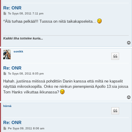
Re: ONR
V
To Syys 08, 2011 7:11 pm
i
e
^Älä turhaa pelkää!!! Tuossa on niitä taikakapseleita...
s
t
i
Kaikki liha tottelee kuria...
sonikk
Re: ONR
V
To Syys 08, 2011 8:05 pm
i
e
Hahah..justiinsa miitissä pohdittiin Danin kanssa että miltä ne kapselit
s
näyttää mikroskoopilla. Onko ne niinkun pienenpieniä Apollo 13:sia joissa
t
i
Tom Hanks vilkuttaa ikkunassa?
hörnä
Re: ONR
V
Pe Syys 09, 2011 8:06 am
i