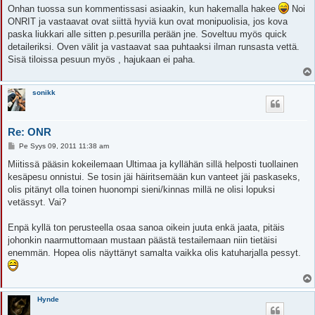
Onhan tuossa sun kommentissasi asiaakin, kun hakemalla hakee
Noi
ONRIT ja vastaavat ovat siittä hyviä kun ovat monipuolisia, jos kova
paska liukkari alle sitten p.pesurilla perään jne. Soveltuu myös quick
detaileriksi. Oven välit ja vastaavat saa puhtaaksi ilman runsasta vettä.
Sisä tiloissa pesuun myös , hajukaan ei paha.
sonikk
Re: ONR
V
Pe Syys 09, 2011 11:38 am
i
e
Miitissä pääsin kokeilemaan Ultimaa ja kyllähän sillä helposti tuollainen
s
kesäpesu onnistui. Se tosin jäi häiritsemään kun vanteet jäi paskaseks,
t
i
olis pitänyt olla toinen huonompi sieni/kinnas millä ne olisi lopuksi
vetässyt. Vai?
Enpä kyllä ton perusteella osaa sanoa oikein juuta enkä jaata, pitäis
johonkin naarmuttomaan mustaan päästä testailemaan niin tietäisi
enemmän. Hopea olis näyttänyt samalta vaikka olis katuharjalla pessyt.
Hynde