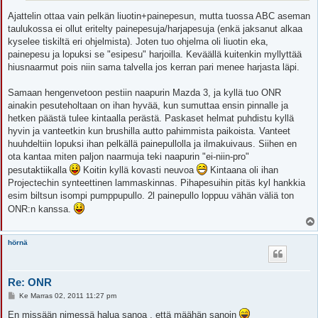
Ajattelin ottaa vain pelkän liuotin+painepesun, mutta tuossa ABC aseman
taulukossa ei ollut eritelty painepesuja/harjapesuja (enkä jaksanut alkaa
kyselee tiskiltä eri ohjelmista). Joten tuo ohjelma oli liuotin eka,
painepesu ja lopuksi se "esipesu" harjoilla. Keväällä kuitenkin myllyttää
hiusnaarmut pois niin sama talvella jos kerran pari menee harjasta läpi.
Samaan hengenvetoon pestiin naapurin Mazda 3, ja kyllä tuo ONR
ainakin pesuteholtaan on ihan hyvää, kun sumuttaa ensin pinnalle ja
hetken päästä tulee kintaalla perästä. Paskaset helmat puhdistu kyllä
hyvin ja vanteetkin kun brushilla autto pahimmista paikoista. Vanteet
huuhdeltiin lopuksi ihan pelkällä painepullolla ja ilmakuivaus. Siihen en
ota kantaa miten paljon naarmuja teki naapurin "ei-niin-pro"
pesutaktiikalla
Koitin kyllä kovasti neuvoa
Kintaana oli ihan
Projectechin synteettinen lammaskinnas. Pihapesuihin pitäs kyl hankkia
esim biltsun isompi pumppupullo. 2l painepullo loppuu vähän väliä ton
ONR:n kanssa.
hörnä
Re: ONR
V
Ke Marras 02, 2011 11:27 pm
i
e
En missään nimessä halua sanoa , että määhän sanoin