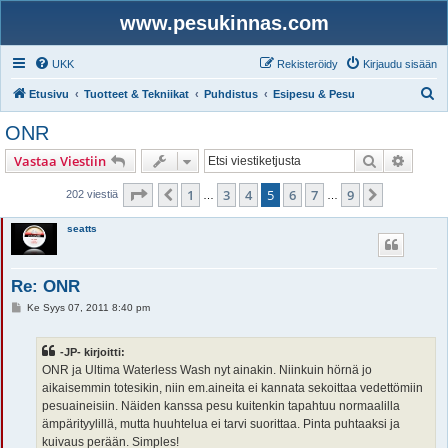
www.pesukinnas.com
UKK
Rekisteröidy
Kirjaudu sisään
E
Etusivu
Tuotteet & Tekniikat
Puhdistus
Esipesu & Pesu
t
ONR
s
Etsi
Tarken
Vastaa Viestiin
i
Sivu
5
/
9
1
3
4
5
6
7
9
Edellinen
Seuraava
202 viestiä
…
…
seatts
Re: ONR
V
Ke Syys 07, 2011 8:40 pm
i
e
s
-JP- kirjoitti:
t
i
ONR ja Ultima Waterless Wash nyt ainakin. Niinkuin hörnä jo
aikaisemmin totesikin, niin em.aineita ei kannata sekoittaa vedettömiin
pesuaineisiin. Näiden kanssa pesu kuitenkin tapahtuu normaalilla
ämpärityylillä, mutta huuhtelua ei tarvi suorittaa. Pinta puhtaaksi ja
kuivaus perään. Simples!