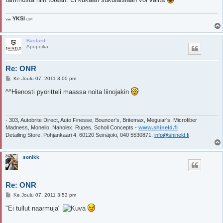
YKSI
Vain
LSP!
Bastard
Apupoika
Re: ONR
V
Ke Joulu 07, 2011 3:00 pm
i
e
^^Hienosti pyöritteli maassa noita liinojakin
s
t
i
- 303, Autobrite Direct, Auto Finesse, Bouncer's, Britemax, Meguiar's, Microfiber
Madness, Monello, Nanolex, Rupes, Scholl Concepts -
www.shineld.fi
Detailing Store: Pohjankaari 4, 60120 Seinäjoki, 040 5530871,
info@shineld.fi
sonikk
Re: ONR
V
Ke Joulu 07, 2011 3:53 pm
i
e
"Ei tullut naarmuja"
s
t