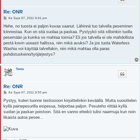
Re: ONR
V
Ke Syys 07, 2011 9:41 pm
i
e
Hehe, no tuosta ei paljon kuvaa saanut. Lähinnä tuo talvella peseminen
s
kiinnostaa. Kun on sitä suolaa ja paskaa. Pystyykö sitä silloinkin tuolla
t
i
pesemään ja kuinka se mahtaa toimia? Eli jos talvella ei ole mahdollista
pestä kovin useasti hallissa, niin mikä avuksi? Ja jos tuota Waterless
Washia voi käyttää talvellakin, niin mikä mahtaa olla paras
puhdistuskeino/työjärjestys?
Tonis
Re: ONR
V
Ke Syys 07, 2011 9:55 pm
i
e
Pystyy, kuten tuonne testiosioon kirjoittelinkin keväällä. Mutta suosittelen
s
kyllä painepesurilla esipesua, helpottaa paljon. Pesuteho riittää kyllä
t
i
suolan ja paskan poistoon. Sitä en vanno etteikö tulisi naarmuja kun noin
likaista autoa pesee...