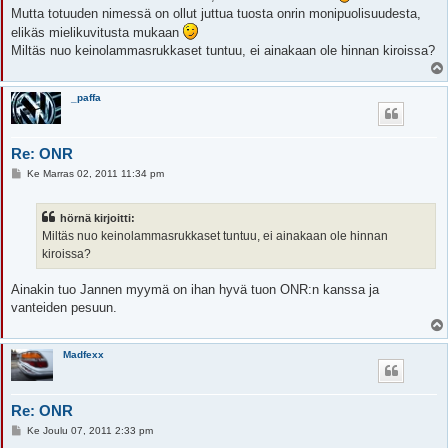
s
Mutta totuuden nimessä on ollut juttua tuosta onrin monipuolisuudesta,
t
i
elikäs mielikuvitusta mukaan
Miltäs nuo keinolammasrukkaset tuntuu, ei ainakaan ole hinnan kiroissa?
_paffa
Re: ONR
V
Ke Marras 02, 2011 11:34 pm
i
e
s
hörnä kirjoitti:
t
i
Miltäs nuo keinolammasrukkaset tuntuu, ei ainakaan ole hinnan
kiroissa?
Ainakin tuo Jannen myymä on ihan hyvä tuon ONR:n kanssa ja
vanteiden pesuun.
Madfexx
Re: ONR
V
Ke Joulu 07, 2011 2:33 pm
i