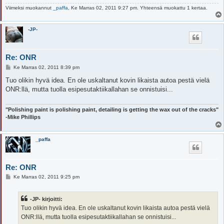
Viimeksi muokannut
_paffa
, Ke Marras 02, 2011 9:27 pm. Yhteensä muokattu 1 kertaa.
-JP-
Re: ONR
V
Ke Marras 02, 2011 8:39 pm
i
e
Tuo olikin hyvä idea. En ole uskaltanut kovin likaista autoa pestä vielä
s
ONR:llä, mutta tuolla esipesutaktiikallahan se onnistuisi...
t
i
"Polishing paint is polishing paint, detailing is getting the wax out of the cracks"
-Mike Phillips
_paffa
Re: ONR
V
Ke Marras 02, 2011 9:25 pm
i
e
s
-JP- kirjoitti:
t
i
Tuo olikin hyvä idea. En ole uskaltanut kovin likaista autoa pestä vielä
ONR:llä, mutta tuolla esipesutaktiikallahan se onnistuisi...