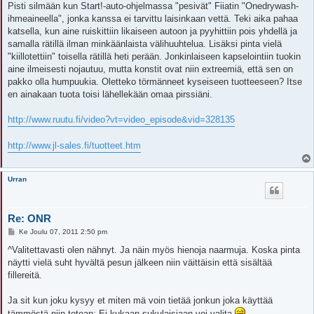
e
Pisti silmään kun Start!-auto-ohjelmassa "pesivät" Fiiatin "Onedrywash-
s
ihmeaineella", jonka kanssa ei tarvittu laisinkaan vettä. Teki aika pahaa
t
i
katsella, kun aine ruiskittiin likaiseen autoon ja pyyhittiin pois yhdellä ja
samalla rätillä ilman minkäänlaista välihuuhtelua. Lisäksi pinta vielä
"kiillotettiin" toisella rätillä heti perään. Jonkinlaiseen kapselointiin tuokin
aine ilmeisesti nojautuu, mutta konstit ovat niin extreemiä, että sen on
pakko olla humpuukia. Oletteko törmänneet kyseiseen tuotteeseen? Itse
en ainakaan tuota toisi lähellekään omaa pirssiäni.
http://www.ruutu.fi/video?vt=video_episode&vid=328135
http://www.jl-sales.fi/tuotteet.htm
Urran
Re: ONR
V
Ke Joulu 07, 2011 2:50 pm
i
e
^Valitettavasti olen nähnyt. Ja näin myös hienoja naarmuja. Koska pinta
s
näytti vielä suht hyvältä pesun jälkeen niin väittäisin että sisältää
t
i
fillereitä.
Ja sit kun joku kysyy et miten mä voin tietää jonkun joka käyttää
tämmöstä niin totean: Ei kukaan sukulaisiaan voi valita