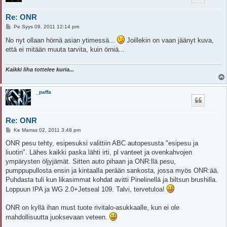
Re: ONR
V
Pe Syys 09, 2011 12:14 pm
i
e
No nyt ollaan hörnä asian ytimessä...
Joillekin on vaan jäänyt kuva,
s
että ei mitään muuta tarvita, kuin örniä...
t
i
Kaikki liha tottelee kuria...
_paffa
Re: ONR
V
Ke Marras 02, 2011 3:48 pm
i
e
ONR pesu tehty, esipesuksi valittiin ABC autopesusta "esipesu ja
s
liuotin". Lähes kaikki paska lähti irti, pl vanteet ja ovenkahvojen
t
i
ympärysten öljyjämät. Sitten auto pihaan ja ONR:llä pesu,
pumppupullosta ensin ja kintaalla perään sankosta, jossa myös ONR:ää.
Puhdasta tuli kun likasimmat kohdat avitti Pinelinellä ja biltsun brushilla.
Loppuun IPA ja WG 2.0+Jetseal 109. Talvi, tervetuloa!
ONR on kyllä ihan must tuote rivitalo-asukkaalle, kun ei ole
mahdollisuutta juoksevaan veteen.