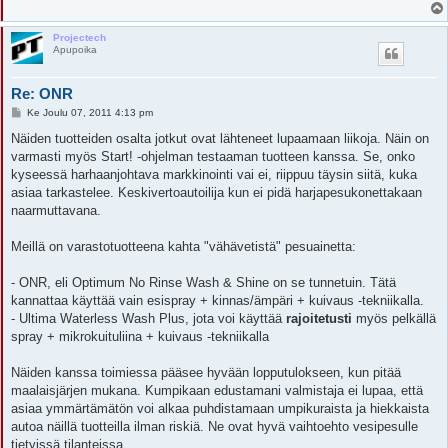
i
Projectech
Apupoika
Re: ONR
V
Ke Joulu 07, 2011 4:13 pm
i
e
Näiden tuotteiden osalta jotkut ovat lähteneet lupaamaan liikoja. Näin on
s
varmasti myös Start! -ohjelman testaaman tuotteen kanssa. Se, onko
t
i
kyseessä harhaanjohtava markkinointi vai ei, riippuu täysin siitä, kuka
asiaa tarkastelee. Keskivertoautoilija kun ei pidä harjapesukonettakaan
naarmuttavana.
Meillä on varastotuotteena kahta "vähävetistä" pesuainetta:
- ONR, eli Optimum No Rinse Wash & Shine on se tunnetuin. Tätä
kannattaa käyttää vain esispray + kinnas/ämpäri + kuivaus -tekniikalla.
- Ultima Waterless Wash Plus, jota voi käyttää
rajoitetusti
myös pelkällä
spray + mikrokuituliina + kuivaus -tekniikalla
Näiden kanssa toimiessa pääsee hyvään lopputulokseen, kun pitää
maalaisjärjen mukana. Kumpikaan edustamani valmistaja ei lupaa, että
asiaa ymmärtämätön voi alkaa puhdistamaan umpikuraista ja hiekkaista
autoa näillä tuotteilla ilman riskiä. Ne ovat hyvä vaihtoehto vesipesulle
tietyissä tilanteissa.