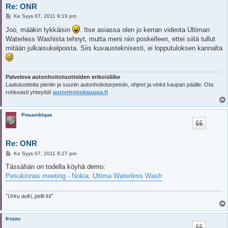
Re: ONR
V
Ke Syys 07, 2011 9:19 pm
i
e
Joo, määkin tykkäisin
. Itse asiassa olen jo kerran videota Ultiman
s
Waterless Washista tehnyt, mutta meni niin poskelleen, ettei siitä tullut
t
i
mitään julkaisukelpoista. Siis kuvausteknisesti, ei lopputuloksen kannalta
Palveleva autonhoitotuotteiden erikoisliike
Laatutuotteita pieniin ja suuriin autonhoitotarpeisiin, ohjeet ja vinkit kaupan päälle. Ota
rohkeasti yhteyttä!
autonhoitokauppa.fi
Posambique
Re: ONR
V
Ke Syys 07, 2011 9:27 pm
i
e
Tässähän on todella köyhä demo:
s
Pesukinnas meeting - Nokia: Ultima Waterless Wash
t
i
"Urku auki, pelti kii"
frozzu