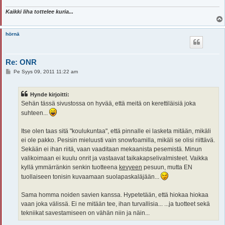
Kaikki liha tottelee kuria...
hörnä
Re: ONR
V
Pe Syys 09, 2011 11:22 am
i
e
s
Hynde kirjoitti:
t
i
Sehän tässä sivustossa on hyvää, että meitä on kerettiläisiä joka
suhteen...
Itse olen taas sitä "koulukuntaa", että pinnalle ei lasketa mitään, mikäli
ei ole pakko. Pesisin mieluusti vain snowfoamilla, mikäli se olisi riittävä.
Sekään ei ihan riitä, vaan vaaditaan mekaanista pesemistä. Minun
valikoimaan ei kuulu onrit ja vastaavat taikakapselivalmisteet. Vaikka
kyllä ymmärränkin senkin tuotteena
kevyeen
pesuun, mutta EN
tuollaiseen tonisin kuvaamaan suolapaskaläjään...
Sama homma noiden savien kanssa. Hypetetään, että hiokaa hiokaa
vaan joka välissä. Ei ne mitään tee, ihan turvallisia... ...ja tuotteet sekä
tekniikat savestamiseen on vähän niin ja näin...