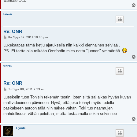
Wannabe-OCD
hörnä
Re: ONR
V
Ke Syys 07, 2011 10:40 pm
i
e
Lukekaapas tämä ketju ajatuksella niin kaikki olennainen selviää .
s
PS. Ei tartte olla mikään Oxsfordin mies notta "juonen" ymmärtää.
t
i
frozzu
Re: ONR
V
To Syys 08, 2011 7:23 am
i
e
Lueskelin tuon Tonisin tekemän testin, joten siitä sai aikas hyvän kuvan
s
mallivideoineen päivineen. Hyvä, että joku tehnyt myös todella
t
i
paskaiseen autoon tällä niin näkee vähän. Toki tuo naarmujen
mahdollisuus vähän pelottaa, mutta testaamalla sekin selvinnee.
Hynde