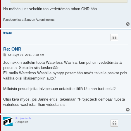
No mähän just sekoitin ton vedettömän tohon ONR:ään.
Facebookissa Sauvon Autopinnoitus
frozzu
Re: ONR
V
Ke Syys 07, 2011 9:10 pm
i
e
Joo itekkin aattelin tuota Waterless Washia, kun puhuin vedettömästä
s
pesusta. Sekoitin siis keskenään.
t
i
Eli tuolla Waterless Washilla pystyy pesemään myös talvella paskat pois
vaikka olisi likaisempikin auto?
Millaisia pesuohjeita talvipesuun antaisitte tällä Ultiman tuotteella?
Olisi kiva myös, jos Janne ehtisi tekemään "Projectech demoaa" tuosta
waterless washista. Ihan videota siis.
Projectech
Apupoika