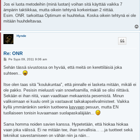
e
Jos ei luota metodeihin (minä luotan) voihan sitä käyttää vaikka 7
s
ämpärin taktiikkaa, mutta oikein tehtynä korkeintaan 2 riittää.
t
i
Esim. ONR. tarkoittaa Optimum ei huuhtelua. Koska oikein tehtynä ei ole
mitään huuhdeltavaa.
Hynde
Re: ONR
V
Pe Syys 09, 2011 9:06 am
i
e
Sehän tässä sivustossa on hyvää, että meitä on kerettiläisiä joka
s
suhteen...
t
i
Itse olen taas sitä "koulukuntaa", että pinnalle ei lasketa mitään, mikäli ei
ole pakko. Pesisin mieluusti vain snowfoamilla, mikäli se olisi riittävä.
Sekään ei ihan riitä, vaan vaaditaan mekaanista pesemistä. Minun
valikoimaan ei kuulu onrit ja vastaavat taikakapselivalmisteet. Vaikka
kyllä ymmärränkin senkin tuotteena
kevyeen
pesuun, mutta EN
tuollaiseen tonisin kuvaamaan suolapaskaläjään...
Sama homma noiden savien kanssa. Hypetetään, että hiokaa hiokaa
vaan joka välissä. Ei ne mitään tee, ihan turvallisia... ...ja tuotteet sekä
tekniikat savestamiseen on vähän niin ja näin...