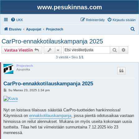
www.pesukinnas.com
UKK
Rekisteröidy
Kirjaudu sisään
E
Etusivu
Apupojat
Projectech
t
CarPro-ennakkotilauskampanja 2025
s
Etsi
Tarken
Vastaa Viestiin
i
3 viestiä • Sivu
1
/
1
Projectech
Apupoika
CarPro-ennakkotilauskampanja 2025
V
Su Marras 23, 2025 1:34 pm
i
e
s
t
i
Nyt on loistava tilaisuus säästää CarPro-tuotteiden hankinnoissa!
Käynnissä on
ennakkotilauskampanja
, jossa pientä odotusaikaa vastaan
hinnoissa on reilut alennukset. Mukana on myös useita kokonaan uusia
tuotteita. Tilaa heti tai viimeistään sunnuntaina 7.12.2025 klo 23
mennessä.