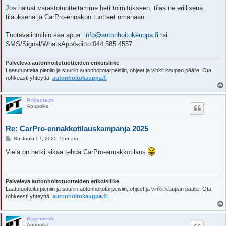
Jos haluat varastotuotteitamme heti toimitukseen, tilaa ne erillisenä
tilauksena ja CarPro-ennakon tuotteet omanaan.
Tuotevalintoihin saa apua:
info@autonhoitokauppa.fi
tai
SMS/Signal/WhatsApp/soitto 044 585 4557.
Palveleva autonhoitotuotteiden erikoisliike
Laatutuotteita pieniin ja suuriin autonhoitotarpeisiin, ohjeet ja vinkit kaupan päälle. Ota
rohkeasti yhteyttä!
autonhoitokauppa.fi
Projectech
Apupoika
Re: CarPro-ennakkotilauskampanja 2025
V
Su Joulu 07, 2025 7:56 am
i
e
Vielä on hetki aikaa tehdä CarPro-ennakkotilaus
s
t
i
Palveleva autonhoitotuotteiden erikoisliike
Laatutuotteita pieniin ja suuriin autonhoitotarpeisiin, ohjeet ja vinkit kaupan päälle. Ota
rohkeasti yhteyttä!
autonhoitokauppa.fi
Projectech
Apupoika