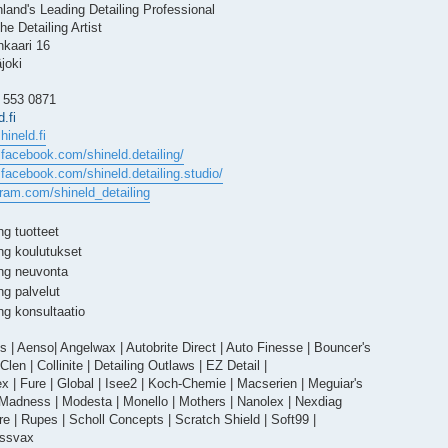
nland's Leading Detailing Professional
The Detailing Artist
kaari 16
joki
0 553 0871
.fi
hineld.fi
.facebook.com/shineld.detailing/
.facebook.com/shineld.detailing.studio/
gram.com/shineld_detailing
ng tuotteet
ng koulutukset
ing neuvonta
ng palvelut
ng konsultaatio
 | Aenso| Angelwax | Autobrite Direct | Auto Finesse | Bouncer's
Clen | Collinite | Detailing Outlaws | EZ Detail |
ex | Fure | Global | Isee2 | Koch-Chemie | Macserien | Meguiar's
r Madness | Modesta | Monello | Mothers | Nanolex | Nexdiag
e | Rupes | Scholl Concepts | Scratch Shield | Soft99 |
issvax