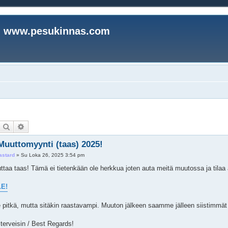
www.pesukinnas.com
Etsi
Tarkennettu haku
Muuttomyynti (taas) 2025!
astard
»
Su Loka 26, 2025 3:54 pm
ttaa taas! Tämä ei tietenkään ole herkkua joten auta meitä muutossa ja tilaa 
E!
 pitkä, mutta sitäkin raastavampi. Muuton jälkeen saamme jälleen siistimmät ti
 terveisin / Best Regards!