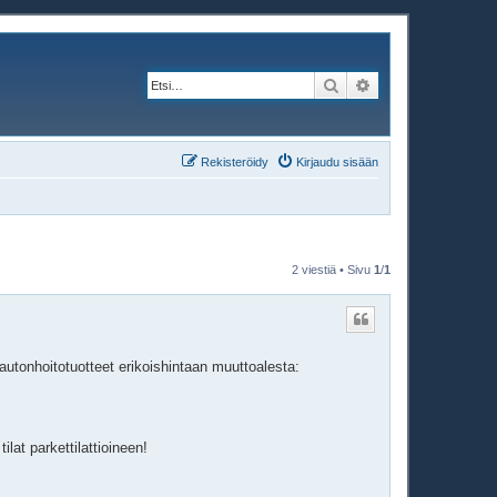
Etsi
Tarkennettu haku
Rekisteröidy
Kirjaudu sisään
2 viestiä • Sivu
1
/
1
autonhoitotuotteet erikoishintaan muuttoalesta:
lat parkettilattioineen!