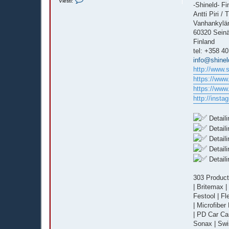
Viesti:
i
-Shineld- Fi
e
Antti Piri / 
s
t
Vanhankylän
i
60320 Seinä
B
a
Finland
s
tel: +358 4
t
a
info@shineld
r
http://www.s
d
https://www
https://www
http://insta
Detaili
Detaili
Detail
Detaili
Detaili
303 Products
| Britemax | 
Festool | Fl
| Microfibe
| PD Car Car
Sonax | Sw