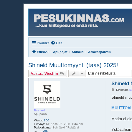
Pikalinkit
UKK
Etusivu
Apupojat
Shineld
Asiakaspalvelu
Shineld Muuttomyynti (taas) 2025!
Vastaa Viestiin
Shineld 
V
Kirjoittaja
B
i
e
Shineld muu
s
t
i
MUUTTOAL
Bastard
Apupoika
Matka ei ole
Viestit:
800
Liittynyt:
Ke Kesä 22, 2011 1:34 pm
Paikkakunta:
Seinäjoki / Reisjärvi
Ystävällisin
V