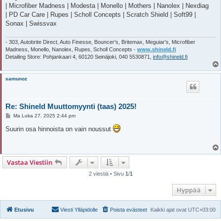
| Microfiber Madness | Modesta | Monello | Mothers | Nanolex | Nexdiag
| PD Car Care | Rupes | Scholl Concepts | Scratch Shield | Soft99 |
Sonax | Swissvax
- 303, Autobrite Direct, Auto Finesse, Bouncer's, Britemax, Meguiar's, Microfiber
Madness, Monello, Nanolex, Rupes, Scholl Concepts -
www.shineld.fi
Detailing Store: Pohjankaari 4, 60120 Seinäjoki, 040 5530871,
info@shineld.fi
samunoz
Re: Shineld Muuttomyynti (taas) 2025!
V
Ma Loka 27, 2025 2:44 pm
i
e
Suurin osa hinnoista on vain noussut
s
t
i
Vastaa Viestiin
2 viestiä • Sivu
1
/
1
Hyppää
Etusivu
Viesti Ylläpidolle
Poista evästeet
Kaikki ajat ovat
UTC+03:00