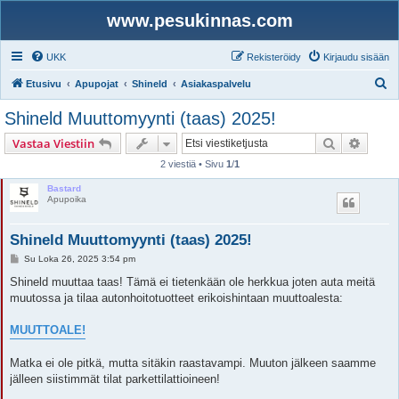
www.pesukinnas.com
UKK
Rekisteröidy
Kirjaudu sisään
E
Etusivu
Apupojat
Shineld
Asiakaspalvelu
t
Shineld Muuttomyynti (taas) 2025!
s
Etsi
Tarken
Vastaa Viestiin
i
2 viestiä • Sivu
1
/
1
Bastard
Apupoika
Shineld Muuttomyynti (taas) 2025!
V
Su Loka 26, 2025 3:54 pm
i
e
Shineld muuttaa taas! Tämä ei tietenkään ole herkkua joten auta meitä
s
muutossa ja tilaa autonhoitotuotteet erikoishintaan muuttoalesta:
t
i
MUUTTOALE!
Matka ei ole pitkä, mutta sitäkin raastavampi. Muuton jälkeen saamme
jälleen siistimmät tilat parkettilattioineen!