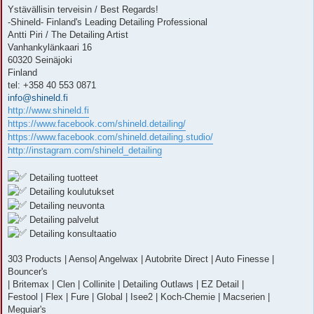
Ystävällisin terveisin / Best Regards!
-Shineld- Finland's Leading Detailing Professional
Antti Piri / The Detailing Artist
Vanhankylänkaari 16
60320 Seinäjoki
Finland
tel: +358 40 553 0871
info@shineld.fi
http://www.shineld.fi
https://www.facebook.com/shineld.detailing/
https://www.facebook.com/shineld.detailing.studio/
http://instagram.com/shineld_detailing
Detailing tuotteet
Detailing koulutukset
Detailing neuvonta
Detailing palvelut
Detailing konsultaatio
303 Products | Aenso| Angelwax | Autobrite Direct | Auto Finesse |
Bouncer's
| Britemax | Clen | Collinite | Detailing Outlaws | EZ Detail |
Festool | Flex | Fure | Global | Isee2 | Koch-Chemie | Macserien |
Meguiar's