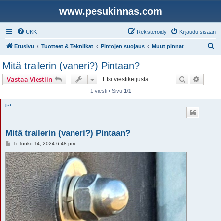
www.pesukinnas.com
UKK
Rekisteröidy
Kirjaudu sisään
E
Etusivu
Tuotteet & Tekniikat
Pintojen suojaus
Muut pinnat
t
Mitä trailerin (vaneri?) Pintaan?
s
Etsi
Tarken
Vastaa Viestiin
i
1 viesti • Sivu
1
/
1
j-a
Mitä trailerin (vaneri?) Pintaan?
V
Ti Touko 14, 2024 6:48 pm
i
e
s
t
i