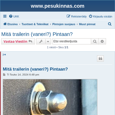
www.pesukinnas.com
UKK
Rekisteröidy
Kirjaudu sisään
E
Etusivu
Tuotteet & Tekniikat
Pintojen suojaus
Muut pinnat
t
Mitä trailerin (vaneri?) Pintaan?
s
Etsi
Tarken
Vastaa Viestiin
i
1 viesti • Sivu
1
/
1
j-a
Mitä trailerin (vaneri?) Pintaan?
V
Ti Touko 14, 2024 6:48 pm
i
e
s
t
i