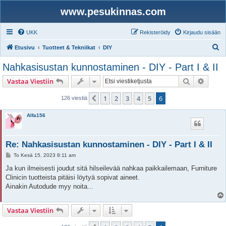
www.pesukinnas.com
UKK
Rekisteröidy
Kirjaudu sisään
E
Etusivu
Tuotteet & Tekniikat
DIY
t
Nahkasisustan kunnostaminen - DIY - Part I & II
s
Etsi
Tarken
Vastaa Viestiin
i
1
2
3
4
5
6
Edellinen
126 viestiä
Alfa156
Re: Nahkasisustan kunnostaminen - DIY - Part I & II
V
To Kesä 15, 2023 8:11 am
i
e
Ja kun ilmeisesti joudut sitä hilseilevää nahkaa paikkailemaan, Furniture
s
Clinicin tuotteista pitäisi löytyä sopivat aineet.
t
i
Ainakin Autodude myy noita...
Vastaa Viestiin