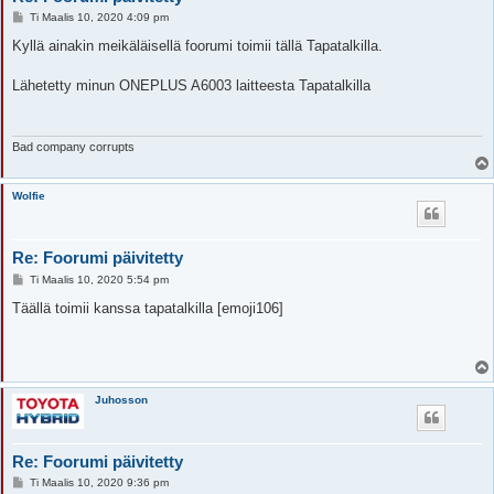
V
Ti Maalis 10, 2020 4:09 pm
i
e
Kyllä ainakin meikäläisellä foorumi toimii tällä Tapatalkilla.
s
t
i
Lähetetty minun ONEPLUS A6003 laitteesta Tapatalkilla
Bad company corrupts
Wolfie
Re: Foorumi päivitetty
V
Ti Maalis 10, 2020 5:54 pm
i
e
Täällä toimii kanssa tapatalkilla [emoji106]
s
t
i
Juhosson
Re: Foorumi päivitetty
V
Ti Maalis 10, 2020 9:36 pm