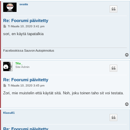
seatts
Re: Foorumi päivitetty
V
Ti Maalis 10, 2020 3:41 pm
i
e
sori, en käytä tapatalkia
s
t
i
Facebookissa Sauvon Autopinnoitus
TKe_
Site Admin
Re: Foorumi päivitetty
V
Ti Maalis 10, 2020 3:45 pm
i
e
Zori, mie muistelin että käytät sitä. Noh, joku toinen taho sit voi testata.
s
t
i
Klasu81
Re: Foorumi päivitetty