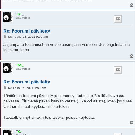
i
TKe_
Site Admin
Re: Foorumi päivitetty
V
Ma Touko 03, 2021 9:00 am
i
e
Ja jumpattu foorumisoftan versio uusimpaan versioon. Jos ongelmia niin
s
laittakaa tietoa.
t
i
TKe_
Site Admin
Re: Foorumi päivitetty
V
Ke Loka 06, 2021 1:52 pm
i
e
Tänään on foorumi päivitetty ja ei mennyt kuten siellä s:llä alkavassa
s
paikassa. Piti vetää pitkän kaavan kautta (= kaikki alusta), joten jos tulee
t
i
vastaan ihmeellisyyksiä niin kertokaa.
Tapatalk on nyt ainakin toistaiseksi poissa käytöstä.
TKe_