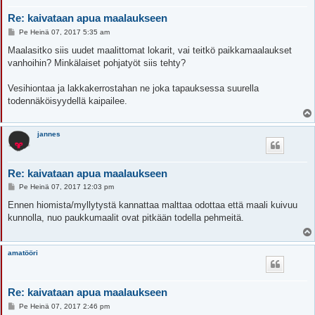
Re: kaivataan apua maalaukseen
V
Pe Heinä 07, 2017 5:35 am
i
e
Maalasitko siis uudet maalittomat lokarit, vai teitkö paikkamaalaukset
s
vanhoihin? Minkälaiset pohjatyöt siis tehty?
t
i
Vesihiontaa ja lakkakerrostahan ne joka tapauksessa suurella
todennäköisyydellä kaipailee.
jannes
Re: kaivataan apua maalaukseen
V
Pe Heinä 07, 2017 12:03 pm
i
e
Ennen hiomista/myllytystä kannattaa malttaa odottaa että maali kuivuu
s
kunnolla, nuo paukkumaalit ovat pitkään todella pehmeitä.
t
i
amatööri
Re: kaivataan apua maalaukseen
V
Pe Heinä 07, 2017 2:46 pm
i