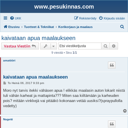
www.pesukinnas.com
UKK
Rekisteröidy
Kirjaudu sisään
E
Etusivu
Tuotteet & Tekniikat
Korikorjaus ja maalaus
t
kaivataan apua maalaukseen
s
Etsi
Tarken
Vastaa Viestiin
i
9 viestiä • Sivu
1
/
1
amatööri
kaivataan apua maalaukseen
V
To Heinä 06, 2017 9:33 pm
i
e
Moro nyt tarvis itekki vähäsen apua ! elikkäs maalasin auton lokarit niistä
s
tuli vähän karheat ja mattapinta??? Miten saa kiiltämään ja karheuden
t
i
pois? mitään vinkkejä vai pitääkö kokonaan vetää uusiksi?(spraypullolla
vedetty)
Nugetti