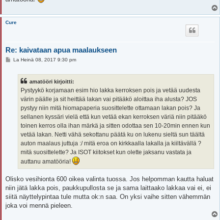
Cure
Re: kaivataan apua maalaukseen
V
La Heinä 08, 2017 9:30 pm
i
e
s
amatööri kirjoitti:
t
i
Pystyykö korjamaan esim hio lakka kerroksen pois ja vetää uudesta
värin päälle ja sit heittää lakan vai pitääkö aloittaa iha alusta? JOS
pystyy niin mitä hiomapaperia suosittelette ottamaan lakan pois? Ja
sellanen kyssäri vielä että kun vetää ekan kerroksen väriä niin pitääkö
toinen kerros olla ihan märkä ja sitten odottaa sen 10-20min ennen kun
vetää lakan. Netti vähä sekottanu päätä ku on lukenu sieltä sun täältä
auton maalaus juttuja :/ mitä eroa on kirkkaalla lakalla ja kiiltävällä ?
mitä suosittelette? Ja ISOT kiitokset kun olette jaksanu vastata ja
auttanu amatööria!
Olisko vesihionta 600 oikea valinta tuossa. Jos helpomman kautta haluat
niin jätä lakka pois, paukkupullosta se ja sama laittaako lakkaa vai ei, ei
siitä näyttelypintaa tule mutta ok:n saa. On yksi vaihe sitten vähemmän
joka voi mennä pieleen.