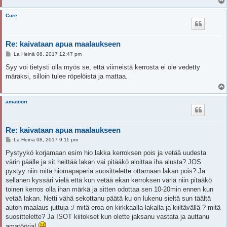
Cure
Re: kaivataan apua maalaukseen
V
La Heinä 08, 2017 12:47 pm
i
e
Syy voi tietysti olla myös se, että viimeistä kerrosta ei ole vedetty
s
märäksi, silloin tulee röpelöistä ja mattaa.
t
i
amatööri
Re: kaivataan apua maalaukseen
V
La Heinä 08, 2017 9:11 pm
i
e
Pystyykö korjamaan esim hio lakka kerroksen pois ja vetää uudesta
s
värin päälle ja sit heittää lakan vai pitääkö aloittaa iha alusta? JOS
t
i
pystyy niin mitä hiomapaperia suosittelette ottamaan lakan pois? Ja
sellanen kyssäri vielä että kun vetää ekan kerroksen väriä niin pitääkö
toinen kerros olla ihan märkä ja sitten odottaa sen 10-20min ennen kun
vetää lakan. Netti vähä sekottanu päätä ku on lukenu sieltä sun täältä
auton maalaus juttuja :/ mitä eroa on kirkkaalla lakalla ja kiiltävällä ? mitä
suosittelette? Ja ISOT kiitokset kun olette jaksanu vastata ja auttanu
amatööria!