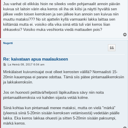
e
Juu vanhat oli elikkäs hioin ne sileeks vedin pohjamaalit annoin päivän
s
kuivua sit laitoin värin eka kerros oli iha ok kiilsi ja näytti hyvältä sen
t
i
jälkee vedin toisen kerroksen ja sen jälkee kun annoin sen kuivua niin
muuttu mataksi??? No sit ajattelin kyllä varmaanki lakka laittaa sen
kiiltämää mutta ei. voisiko olla vika siinä että tuli väri kerros liian
ohkaseksi? Voisiko muka vesihionta viedä mattauden pois?
Nugetti
Re: kaivataan apua maalaukseen
V
La Heinä 08, 2017 6:04 am
i
e
Minkälaiset kuivumisajat ovat olleet kerrosten välillä? Normaalisti 15-
s
20min kauempaa ei parane odottaa. Tämä siis pätee pintamaalikerroksiin
t
i
ja lakkakerroksiin.
Jos on huonosti peittävä/helposti läpikuultava sävy niin noita
pintamaalikerroksia voi kahden sijasta vetää kolme.
Siinä kohtaa kun pintamaali menee mataksi, mutta on vielä "märkä"
(yleensä siinä 5-20min sisään kerroksen vetämisestä) vedetään päälle
lakka. Eka kerros lakkaa ohuesti ja sitten 5-20min sisään paksumpi,
märkä kerros.