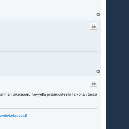
Y
l
ö
s
Y
l
ö
s
homman tekemään. Kevyellä pintaruosteella tarkoitan tässä
tonhoitokauppa.fi