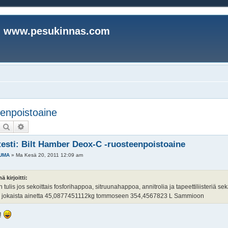
www.pesukinnas.com
eenpoistoaine
Etsi
Tarkennettu haku
testi: Bilt Hamber Deox-C -ruosteenpoistoaine
UMA
»
Ma Kesä 20, 2011 12:09 am
ä kirjoitti:
 tulis jos sekoittais fosforihappoa, sitruunahappoa, annitrolia ja tapeettiliisteriä sek
is jokaista ainetta 45,0877451112kg tommoseen 354,4567823 L Sammioon
!