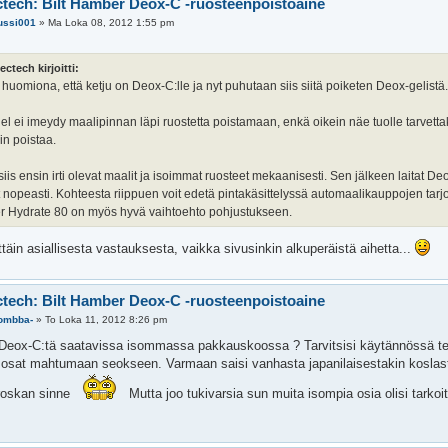
ctech: Bilt Hamber Deox-C -ruosteenpoistoaine
ussi001
»
Ma Loka 08, 2012 1:55 pm
ectech kirjoitti:
huomiona, että ketju on Deox-C:lle ja nyt puhutaan siis siitä poiketen Deox-gelistä
l ei imeydy maalipinnan läpi ruostetta poistamaan, enkä oikein näe tuolle tarvettak
in poistaa.
siis ensin irti olevat maalit ja isoimmat ruosteet mekaanisesti. Sen jälkeen laitat 
 nopeasti. Kohteesta riippuen voit edetä pintakäsittelyssä automaalikauppojen tarjon
 Hydrate 80 on myös hyvä vaihtoehto pohjustukseen.
ittäin asiallisesta vastauksesta, vaikka sivusinkin alkuperäistä aihetta...
ctech: Bilt Hamber Deox-C -ruosteenpoistoaine
tombba-
»
To Loka 11, 2012 8:26 pm
Deox-C:tä saatavissa isommassa pakkauskoossa ? Tarvitsisi käytännössä tehdä 
t osat mahtumaan seokseen. Varmaan saisi vanhasta japanilaisestakin koslasta
 roskan sinne
Mutta joo tukivarsia sun muita isompia osia olisi tarkoitu
.