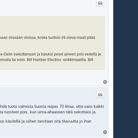
s
.
aan missään oloissa, koska tuolloin irti oleva maali pitää
Deox-Gelin vaikuttamaan ja lopuksi peset aineen pois vedellä ja
nalla tai esim. Bilt Hamber Electrox -sinkkimaalilla. Bilt
Y
l
ö
s
tuota valmista liuosta reipas 70 litraa, että saisi kaikki
 ruosteet pois, kun uima-altaaseen tätä sekottaisi ja
s käsitellä ja siihen tarvitaan sitä tilavuutta jo ihan
Y
l