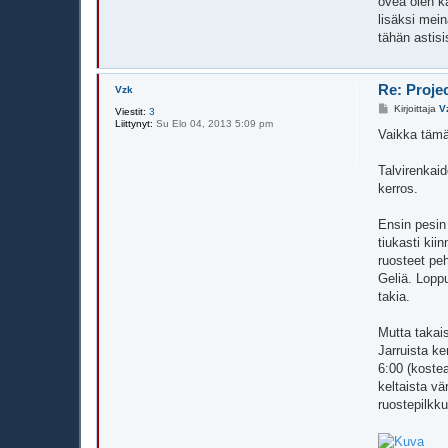
ovea olen kä
lisäksi mein
tähän astisi
Re: Proje
Vzk
V
Kirjoittaja
V
Viestit:
3
i
Liittynyt:
Su Elo 04, 2013 5:09 pm
e
Vaikka tämä 
s
t
i
Talvirenkai
kerros.
Ensin pesin
tiukasti kii
ruosteet pe
Geliä. Loppu
takia.
Mutta takai
Jarruista k
6:00 (kostea
keltaista vä
ruostepilkku