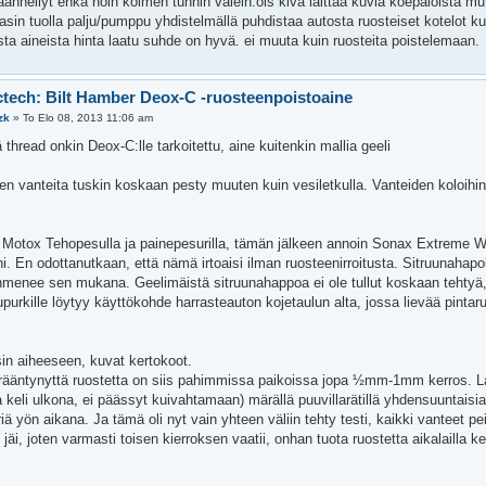
ännellyt ehkä noin kolmen tunnin välein.ois kiva laittaa kuvia koepaloista mu
asin tuolla palju/pumppu yhdistelmällä puhdistaa autosta ruosteiset kotelot k
sta aineista hinta laatu suhde on hyvä. ei muuta kuin ruosteita poistelemaan.
ctech: Bilt Hamber Deox-C -ruosteenpoistoaine
zk
»
To Elo 08, 2013 11:06 am
thread onkin Deox-C:lle tarkoitettu, aine kuitenkin mallia geeli
den vanteita tuskin koskaan pesty muuten kuin vesiletkulla. Vanteiden koloihi
 Motox Tehopesulla ja painepesurilla, tämän jälkeen annoin Sonax Extreme Wh
nni. En odottanutkaan, että nämä irtoaisi ilman ruosteenirroitusta. Sitruunahap
hmenee sen mukana. Geelimäistä sitruunahappoa ei ole tullut koskaan tehtyä,
purkille löytyy käyttökohde harrasteauton kojetaulun alta, jossa lievää pintaru
sin aiheeseen, kuvat kertokoot.
erääntynyttä ruostetta on siis pahimmissa paikoissa jopa ½mm-1mm kerros. Lait
 keli ulkona, ei päässyt kuivahtamaan) märällä puuvillarätillä yhdensuuntaisia
riä yön aikana. Ja tämä oli nyt vain yhteen väliin tehty testi, kaikki vanteet p
 jäi, joten varmasti toisen kierroksen vaatii, onhan tuota ruostetta aikalailla ke