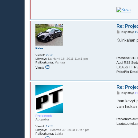
Re: Proje
V
Kirjoittaja
P
i
e
Kuinkahan p
s
t
Peke
i
Viestit:
2928
Porsche 911 
Liittynyt:
La Huhti 16, 2011 11:41 pm
Paikkakunta:
Vantaa
Audi RS3 Sed
V
EX Audi TT R
Viesti:
i
PekeFix Detai
e
s
t
i
Re: Proje
P
e
V
Kirjoittaja
P
k
i
e
e
Ihan kevyt 
s
vain hiukan 
t
i
Projectech
Palveleva aut
Apupoika
Laatutuotteita 
Viestit:
1233
Liittynyt:
Ti Marras 30, 2010 10:57 pm
Paikkakunta:
Laitila
V