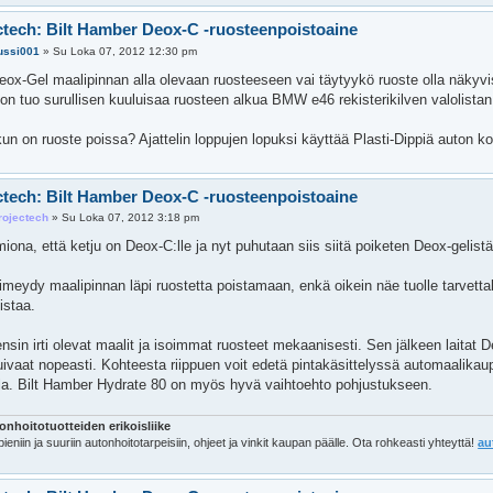
ctech: Bilt Hamber Deox-C -ruosteenpoistoaine
ussi001
»
Su Loka 07, 2012 12:30 pm
ox-Gel maalipinnan alla olevaan ruosteeseen vai täytyykö ruoste olla näkyv
on tuo surullisen kuuluisaa ruosteen alkua BMW e46 rekisterikilven valolistan 
kun on ruoste poissa? Ajattelin loppujen lopuksi käyttää Plasti-Dippiä auton ko
ctech: Bilt Hamber Deox-C -ruosteenpoistoaine
rojectech
»
Su Loka 07, 2012 3:18 pm
ona, että ketju on Deox-C:lle ja nyt puhutaan siis siitä poiketen Deox-gelistä
imeydy maalipinnan läpi ruostetta poistamaan, enkä oikein näe tuolle tarvettak
istaa.
ensin irti olevat maalit ja isoimmat ruosteet mekaanisesti. Sen jälkeen laitat
uivaat nopeasti. Kohteesta riippuen voit edetä pintakäsittelyssä automaalikaup
lla. Bilt Hamber Hydrate 80 on myös hyvä vaihtoehto pohjustukseen.
onhoitotuotteiden erikoisliike
pieniin ja suuriin autonhoitotarpeisiin, ohjeet ja vinkit kaupan päälle. Ota rohkeasti yhteyttä!
au