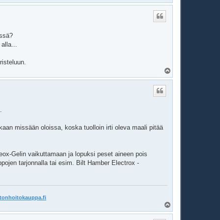
l
ö
s
issä?
alla...
risteluun.
Y
l
ö
s
.
aan missään oloissa, koska tuolloin irti oleva maali pitää
 Deox-Gelin vaikuttamaan ja lopuksi peset aineen pois
pojen tarjonnalla tai esim. Bilt Hamber Electrox -
tonhoitokauppa.fi
Y
l
ö