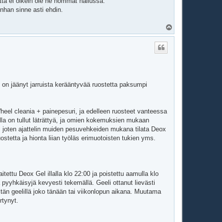
tta ei oikein ole ne hommat hallussa.
unhan sinne asti ehdin.
Y
l
ö
s
n on jäänyt jarruista kerääntyvää ruostetta paksumpi
eel cleania + painepesuri, ja edelleen ruosteet vanteessa
olla on tullut läträttyä, ja omien kokemuksien mukaan
 joten ajattelin muiden pesuvehkeiden mukana tilata Deox
ostetta ja hionta liian työläs erimuotoisten tukien yms.
ettu Deox Gel illalla klo 22:00 ja poistettu aamulla klo
 pyyhkäisyjä kevyesti tekemällä. Geeli ottanut lievästi
eitän geelillä joko tänään tai viikonlopun aikana. Muutama
rtynyt.