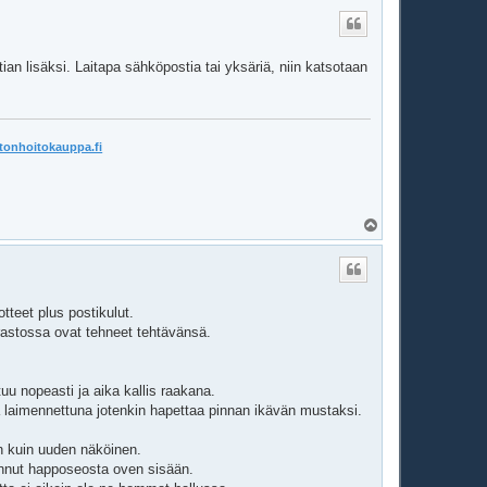
ö
s
an lisäksi. Laitapa sähköpostia tai yksäriä, niin katsotaan
tonhoitokauppa.fi
Y
l
ö
s
tteet plus postikulut.
rastossa ovat tehneet tehtävänsä.
uu nopeasti ja aika kallis raakana.
laimennettuna jotenkin hapettaa pinnan ikävän mustaksi.
 on kuin uuden näköinen.
annut happoseosta oven sisään.