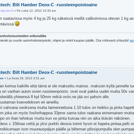
ctech: Bilt Hamber Deox-C -ruosteenpoistoaine
rojectech
»
Pe Loka 12, 2012 10:33 am
n saatavissa myös 4 kg ja 25 kg säkeissä meillä valikoimissa olevan 1 kg asti
ehtävissä
onhoitotuotteiden erikoisliike
pieniin ja suuriin autonhoitotarpeisiin, ohjeet ja vinkit kaupan päälle. Ota rohkeasti yhteyttä!
au
ctech: Bilt Hamber Deox-C -ruosteenpoistoaine
ynx
»
La Kesä 29, 2013 3:51 am
an kertoa kaikille että tämä ei ole maksettu mainos. maksoin kyllä jannelle tuo
ina on vanhan auton ovien ruosteenpoisto. ovet ovat pakka uudet mutta 50v va
iterällä yhteensä 8 kpl 50mm reikiä oviin,ne jää ovi pahvin alle.
 muutaman koevedoksen eri aineilla.
mii vahvana seoksena mutta laimennettuna 1:10 tulos on heikko ja pinta hapett
m joka on myös fosforihappoa 33pros sama tulos raakana erinomainen mutta 
ppo on ihan tehokas mutta kun se pinta kuivaa niin on aika ikävän näköinen.
deox c 15litraa vettä ja yksi purkki deoxia toimii hyvin ei hapeta pintaa,pelti
n roikkumaan ison muurauspaljun päälle ja bilteman pilssipumpulla olen pump