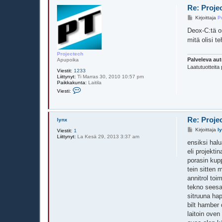
Re: Proje
V
Kirjoittaja
P
i
e
Deox-C:tä o
s
mitä olisi t
t
i
Projectech
Palveleva aut
Apupoika
Laatutuotteita 
Viestit:
1233
Liittynyt:
Ti Marras 30, 2010 10:57 pm
Paikkakunta:
Laitila
V
Viesti:
i
e
s
t
i
Re: Proje
lynx
P
V
Kirjoittaja
l
r
Viestit:
1
i
o
Liittynyt:
La Kesä 29, 2013 3:37 am
e
ensiksi halu
j
s
e
eli projekt
t
c
i
porasin kupp
t
e
tein sitten
c
annitrol toi
h
tekno seesa
sitruuna ha
bilt hamber 
laitoin ove