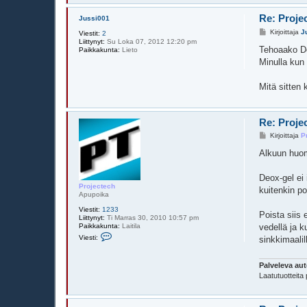
Re: Proje
Jussi001
V
Kirjoittaja
J
Viestit:
2
i
Liittynyt:
Su Loka 07, 2012 12:20 pm
e
Tehoaako De
Paikkakunta:
Lieto
s
Minulla kun 
t
i
Mitä sitten 
Re: Proje
V
Kirjoittaja
P
i
e
Alkuun huomi
s
t
i
Deox-gel ei 
Projectech
kuitenkin po
Apupoika
Viestit:
1233
Poista siis 
Liittynyt:
Ti Marras 30, 2010 10:57 pm
Paikkakunta:
Laitila
vedellä ja k
V
Viesti:
sinkkimaali
i
e
s
Palveleva aut
t
i
Laatutuotteita 
P
r
o