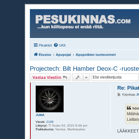
Pikalinkit
UKK
Etusivu
Apupojat
Apupoikien tuotecorneri
Projectech: Bilt Hamber Deox-C -ruost
Vastaa Viestiin
Re: Pika
V
Kirjoittaja
J
i
e
s
hörn
t
i
Mitähän
JUMA
Laitta
Viestit:
2196
Liittynyt:
Ti Touko 04, 2010 6:49 pm
Paikkakunta:
Vantaa, Martinlaakso
LÄÄKKEET