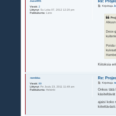
j
Re: Proje
Jussi001
e
V
Kirjoittaja
J
c
Viestit:
2
i
t
Liittynyt:
Su Loka 07, 2012 12:20 pm
e
e
Paikkakunta:
Lieto
s
c
Proj
t
h
i
Alkuun 
Deox-ge
kuitenk
Poista 
kuivaat
Hamber
Kiitoksia er
Re: Proje
-tombba-
V
Kirjoittaja
-
Viestit:
89
i
Liittynyt:
Pe Joulu 23, 2011 11:49 am
e
Onkos tätä 
Paikkakunta:
Helsinki
s
käsiteltävä
t
i
ajaisi koko
kiitettävästi