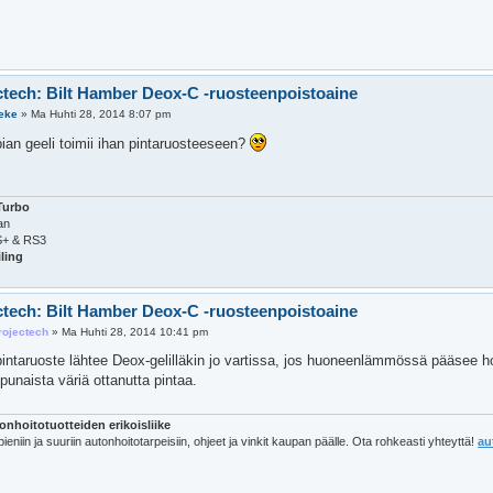
ctech: Bilt Hamber Deox-C -ruosteenpoistoaine
eke
»
Ma Huhti 28, 2014 8:07 pm
ian geeli toimii ihan pintaruosteeseen?
Turbo
an
S+ & RS3
ling
ctech: Bilt Hamber Deox-C -ruosteenpoistoaine
rojectech
»
Ma Huhti 28, 2014 10:41 pm
pintaruoste lähtee Deox-gelilläkin jo vartissa, jos huoneenlämmössä pääsee 
punaista väriä ottanutta pintaa.
onhoitotuotteiden erikoisliike
pieniin ja suuriin autonhoitotarpeisiin, ohjeet ja vinkit kaupan päälle. Ota rohkeasti yhteyttä!
au