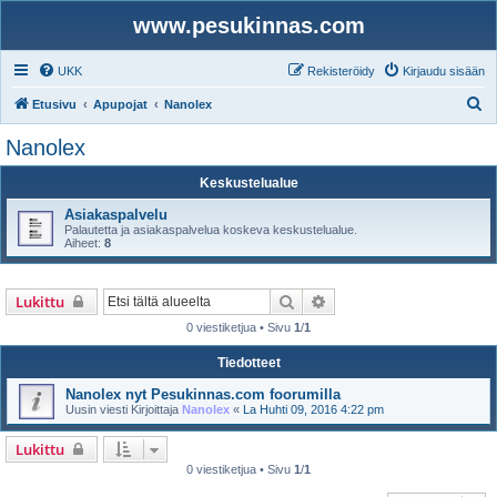
www.pesukinnas.com
UKK
Rekisteröidy
Kirjaudu sisään
E
Etusivu
Apupojat
Nanolex
t
Nanolex
s
Keskustelualue
i
Asiakaspalvelu
Palautetta ja asiakaspalvelua koskeva keskustelualue.
Aiheet:
8
Etsi
Tarkennettu haku
Lukittu
0 viestiketjua • Sivu
1
/
1
Tiedotteet
Nanolex nyt Pesukinnas.com foorumilla
Uusin viesti Kirjoittaja
Nanolex
«
La Huhti 09, 2016 4:22 pm
Lukittu
0 viestiketjua • Sivu
1
/
1