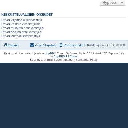
Hyppää
KESKUSTELUALUEEN OIKEUDET
Et voi
kirjoittaa uusia viestejä
Et voi
vastata viestiketjuihin
Et voi
muokata omia viestejäsi
Et voi
poistaa omia viestejäsi
Et voi
lähettää liitetiedostoja
Etusivu
Viesti Ylläpidolle
Poista evästeet
Kaikki ajat ovat
UTC+03:00
Keskustelufoorumin ohjelmisto
phpBB
® Forum Software © phpBB Limited | SE Square Left
by
PhpBB3 BBCodes
Käännös: phpBB Suomi (lurttinen, harritapio, Pettis)