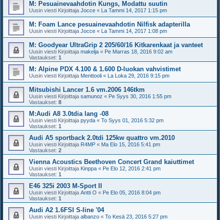
M: Pesuainevaahdotin Kungs, Modattu suutin
Uusin viesti Kirjoittaja
Jocce
«
La Tammi 14, 2017 1:15 pm
M: Foam Lance pesuainevaahdotin Nilfisk adapterilla
Uusin viesti Kirjoittaja
Jocce
«
La Tammi 14, 2017 1:08 pm
M: Goodyear UltraGrip 2 205/60/16 Kitkarenkaat ja vanteet
Uusin viesti Kirjoittaja
makelja
«
Pe Marras 18, 2016 9:02 am
Vastaukset:
1
M: Alpine PDX 4.100 & 1.600 D-luokan vahvistimet
Uusin viesti Kirjoittaja
Menttooli
«
La Loka 29, 2016 9:15 pm
Mitsubishi Lancer 1.6 vm.2006 146tkm
Uusin viesti Kirjoittaja
samunoz
«
Pe Syys 30, 2016 1:55 pm
Vastaukset:
8
M:Audi A8 3.0tdia lang -08
Uusin viesti Kirjoittaja
pyyda
«
To Syys 01, 2016 5:32 pm
Vastaukset:
1
Audi A5 sportback 2.0tdi 125kw quattro vm.2010
Uusin viesti Kirjoittaja
R4MP
«
Ma Elo 15, 2016 5:41 pm
Vastaukset:
2
Vienna Acoustics Beethoven Concert Grand kaiuttimet
Uusin viesti Kirjoittaja
Kinppa
«
Pe Elo 12, 2016 2:41 pm
Vastaukset:
1
E46 325i 2003 M-Sport II
Uusin viesti Kirjoittaja
Antti O
«
Pe Elo 05, 2016 8:04 pm
Vastaukset:
1
Audi A2 1.6FSI S-line '04
Uusin viesti Kirjoittaja
albanzo
«
To Kesä 23, 2016 5:27 pm