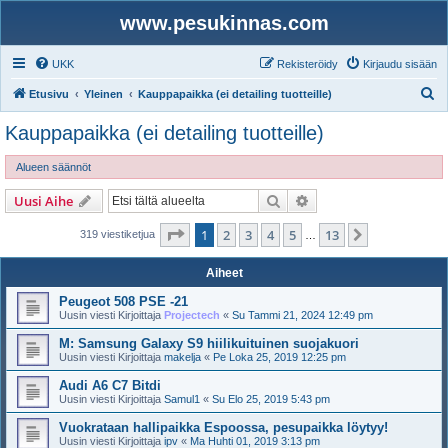
www.pesukinnas.com
UKK
Rekisteröidy
Kirjaudu sisään
E
Etusivu
Yleinen
Kauppapaikka (ei detailing tuotteille)
t
Kauppapaikka (ei detailing tuotteille)
s
i
Alueen säännöt
Etsi
Tarkennettu haku
Uusi Aihe
Sivu
1
/
13
1
2
3
4
5
13
Seuraava
319 viestiketjua
…
Aiheet
Peugeot 508 PSE -21
Uusin viesti Kirjoittaja
Projectech
«
Su Tammi 21, 2024 12:49 pm
M: Samsung Galaxy S9 hiilikuituinen suojakuori
Uusin viesti Kirjoittaja
makelja
«
Pe Loka 25, 2019 12:25 pm
Audi A6 C7 Bitdi
Uusin viesti Kirjoittaja
Samul1
«
Su Elo 25, 2019 5:43 pm
Vuokrataan hallipaikka Espoossa, pesupaikka löytyy!
Uusin viesti Kirjoittaja
ipv
«
Ma Huhti 01, 2019 3:13 pm