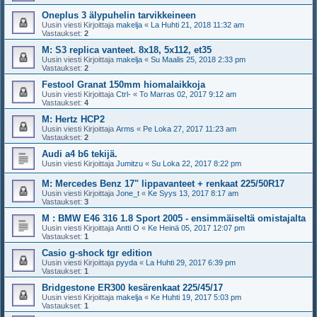
Oneplus 3 älypuhelin tarvikkeineen
Uusin viesti Kirjoittaja
makelja
«
La Huhti 21, 2018 11:32 am
Vastaukset:
2
M: S3 replica vanteet. 8x18, 5x112, et35
Uusin viesti Kirjoittaja
makelja
«
Su Maalis 25, 2018 2:33 pm
Vastaukset:
2
Festool Granat 150mm hiomalaikkoja
Uusin viesti Kirjoittaja
Ctrl-
«
To Marras 02, 2017 9:12 am
Vastaukset:
4
M: Hertz HCP2
Uusin viesti Kirjoittaja
Arms
«
Pe Loka 27, 2017 11:23 am
Vastaukset:
2
Audi a4 b6 tekijä.
Uusin viesti Kirjoittaja
Jumitzu
«
Su Loka 22, 2017 8:22 pm
M: Mercedes Benz 17" lippavanteet + renkaat 225/50R17
Uusin viesti Kirjoittaja
Jone_t
«
Ke Syys 13, 2017 8:17 am
Vastaukset:
3
M : BMW E46 316 1.8 Sport 2005 - ensimmäiseltä omistajalta
Uusin viesti Kirjoittaja
Antti O
«
Ke Heinä 05, 2017 12:07 pm
Vastaukset:
1
Casio g-shock tgr edition
Uusin viesti Kirjoittaja
pyyda
«
La Huhti 29, 2017 6:39 pm
Vastaukset:
1
Bridgestone ER300 kesärenkaat 225/45/17
Uusin viesti Kirjoittaja
makelja
«
Ke Huhti 19, 2017 5:03 pm
Vastaukset:
1