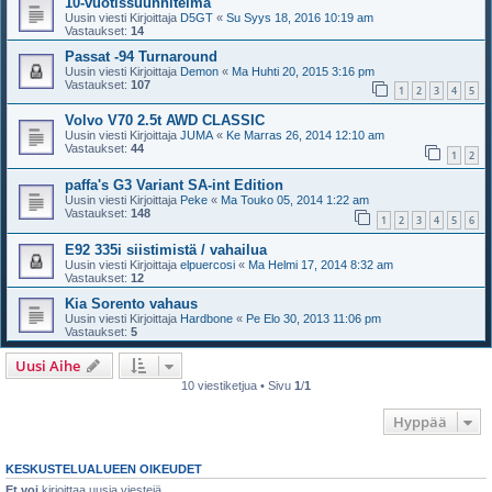
10-vuotissuunnitelma
Uusin viesti Kirjoittaja
D5GT
«
Su Syys 18, 2016 10:19 am
Vastaukset:
14
Passat -94 Turnaround
Uusin viesti Kirjoittaja
Demon
«
Ma Huhti 20, 2015 3:16 pm
Vastaukset:
107
1
2
3
4
5
Volvo V70 2.5t AWD CLASSIC
Uusin viesti Kirjoittaja
JUMA
«
Ke Marras 26, 2014 12:10 am
Vastaukset:
44
1
2
paffa's G3 Variant SA-int Edition
Uusin viesti Kirjoittaja
Peke
«
Ma Touko 05, 2014 1:22 am
Vastaukset:
148
1
2
3
4
5
6
E92 335i siistimistä / vahailua
Uusin viesti Kirjoittaja
elpuercosi
«
Ma Helmi 17, 2014 8:32 am
Vastaukset:
12
Kia Sorento vahaus
Uusin viesti Kirjoittaja
Hardbone
«
Pe Elo 30, 2013 11:06 pm
Vastaukset:
5
Uusi Aihe
10 viestiketjua • Sivu
1
/
1
Hyppää
KESKUSTELUALUEEN OIKEUDET
Et voi
kirjoittaa uusia viestejä