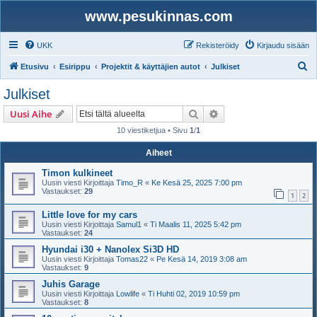
www.pesukinnas.com
UKK
Rekisteröidy
Kirjaudu sisään
E
Etusivu
Esirippu
Projektit & käyttäjien autot
Julkiset
t
Julkiset
s
Etsi
Tarkennettu haku
Uusi Aihe
i
10 viestiketjua • Sivu
1
/
1
Aiheet
Timon kulkineet
Uusin viesti Kirjoittaja
Timo_R
«
Ke Kesä 25, 2025 7:00 pm
Vastaukset:
29
1
2
Little love for my cars
Uusin viesti Kirjoittaja
Samul1
«
Ti Maalis 11, 2025 5:42 pm
Vastaukset:
24
Hyundai i30 + Nanolex Si3D HD
Uusin viesti Kirjoittaja
Tomas22
«
Pe Kesä 14, 2019 3:08 am
Vastaukset:
9
Juhis Garage
Uusin viesti Kirjoittaja
Lowlife
«
Ti Huhti 02, 2019 10:59 pm
Vastaukset:
8