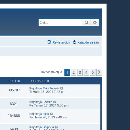
Etsi
Tarkennettu haku
Rekisteröidy
Kirjaudu sisään
1
2
3
4
5
Seuraava
102 viestiketjua
LUETTU
UUSIN VIESTI
Kirjoittaja
MikaTapiola
305787
Ti Huhti 16, 2024 7:42 pm
Kirjoittaja
Lowlife
6321
Ke Tammi 17, 2024 5:56 pm
Kirjoittaja
eljas
164888
To Heinä 20, 2023 9:40 am
Kirjoittaja
Saippua
6439