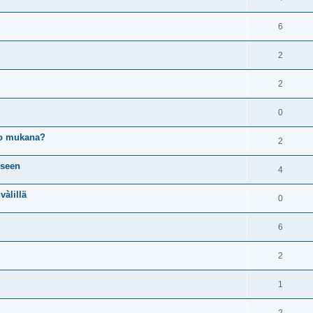
6
2
2
0
ko mukana?
2
iseen
4
àlillä
0
6
2
1