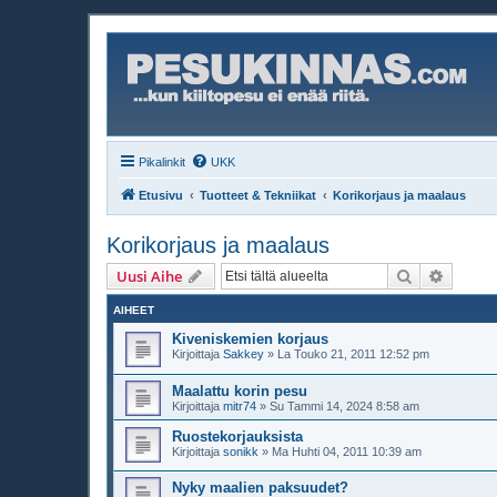
Pikalinkit
UKK
Etusivu
Tuotteet & Tekniikat
Korikorjaus ja maalaus
Korikorjaus ja maalaus
Etsi
Tarken
Uusi Aihe
AIHEET
Kiveniskemien korjaus
Kirjoittaja
Sakkey
»
La Touko 21, 2011 12:52 pm
Maalattu korin pesu
Kirjoittaja
mitr74
»
Su Tammi 14, 2024 8:58 am
Ruostekorjauksista
Kirjoittaja
sonikk
»
Ma Huhti 04, 2011 10:39 am
Nyky maalien paksuudet?