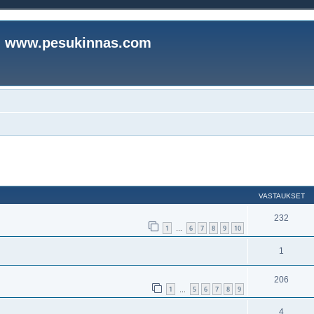
www.pesukinnas.com
nettu haku
VASTAUKSET
232
1
6
7
8
9
10
…
1
206
1
5
6
7
8
9
…
4