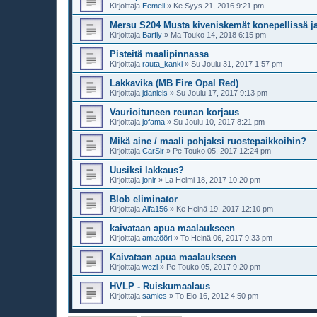
Kirjoittaja
Eemeli
»
Ke Syys 21, 2016 9:21 pm
Mersu S204 Musta kiveniskemät konepellissä j
Kirjoittaja
Barfly
»
Ma Touko 14, 2018 6:15 pm
Pisteitä maalipinnassa
Kirjoittaja
rauta_kanki
»
Su Joulu 31, 2017 1:57 pm
Lakkavika (MB Fire Opal Red)
Kirjoittaja
jdaniels
»
Su Joulu 17, 2017 9:13 pm
Vaurioituneen reunan korjaus
Kirjoittaja
jofama
»
Su Joulu 10, 2017 8:21 pm
Mikä aine / maali pohjaksi ruostepaikkoihin?
Kirjoittaja
CarSir
»
Pe Touko 05, 2017 12:24 pm
Uusiksi lakkaus?
Kirjoittaja
jonir
»
La Helmi 18, 2017 10:20 pm
Blob eliminator
Kirjoittaja
Alfa156
»
Ke Heinä 19, 2017 12:10 pm
kaivataan apua maalaukseen
Kirjoittaja
amatööri
»
To Heinä 06, 2017 9:33 pm
Kaivataan apua maalaukseen
Kirjoittaja
wezl
»
Pe Touko 05, 2017 9:20 pm
HVLP - Ruiskumaalaus
Kirjoittaja
samies
»
To Elo 16, 2012 4:50 pm