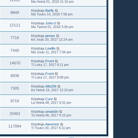
12022
Ma Heinä 01, 2019 11:16 pm
Kirjoittaja
Barfly
8849
Ma Touko 14, 2018 7:06 pm
Kirjoittaja
Juha U
12111
Ma Tammi 01, 2018 3:09 pm
Kirjoittaja
jannes
7716
Ke Joulu 20, 2017 12:24 am
Kirjoittaja
Lowlife
7440
Ma Joulu 11, 2017 7:34 am
Kirjoittaja
Fromi
14670
Ti Loka 17, 2017 8:11 pm
Kirjoittaja
Fromi
8938
Ti Loka 17, 2017 8:08 pm
Kirjoittaja
Alfa156
7305
Ke Heinä 19, 2017 12:10 pm
Kirjoittaja
Cure
9719
La Heinä 08, 2017 9:31 pm
Kirjoittaja
amatööri
20462
To Heinä 06, 2017 9:15 pm
Kirjoittaja
Aavensis
117094
Ti Touko 30, 2017 6:11 pm