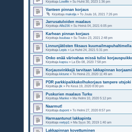
Kirjoittaja
Lowlife
»
Su Huhti 30, 2023 1:36 pm
Vanteen pinnan korjaus
Kirjoittaja
makelja
»
To Joulu 16, 2021 7:26 pm
Jarrusatuloiden maalaus
Kirjoittaja
Alfa156
»
Su Heinä 04, 2021 6:05 pm
Karhean pinnan korjaus
Kirjoittaja
buubaa
»
Su Touko 23, 2021 2:48 pm
Linnunjätösten fiksaus kuumailmapuhaltimella
Kirjoittaja
Lepis
»
La Huhti 24, 2021 5:31 pm
Onko enää värivahaa missä tulisi korjauspuik
Kirjoittaja
kapsu
»
La Elo 08, 2020 7:58 pm
Korjausvinkkejä tarvitaan lakkapinnan korjaam
Kirjoittaja
kktune
»
To Heinä 23, 2020 11:49 am
PDR parkkipaikkakolhukorjaus tampere utsjoki v
Kirjoittaja
jtk
»
Pe Kesä 19, 2020 8:00 pm
Puskurien maalaus Turku
Kirjoittaja
Manke
»
Ma Helmi 10, 2020 5:12 pm
Naarmut!
Kirjoittaja
dupont
»
To Helmi 27, 2020 8:57 pm
Harmaantunut lakkapinta
Kirjoittaja
vwtyp1
»
Ma Syys 30, 2019 1:40 am
Lakkapinnan kovettuminen