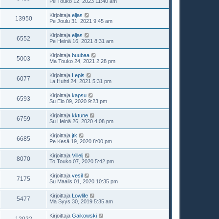
Pe Touko 12, 2023 11:40 am
Kirjoittaja
eljas
13950
Pe Joulu 31, 2021 9:45 am
Kirjoittaja
eljas
6552
Pe Heinä 16, 2021 8:31 am
Kirjoittaja
buubaa
5003
Ma Touko 24, 2021 2:28 pm
Kirjoittaja
Lepis
6077
La Huhti 24, 2021 5:31 pm
Kirjoittaja
kapsu
6593
Su Elo 09, 2020 9:23 pm
Kirjoittaja
kktune
6759
Su Heinä 26, 2020 4:08 pm
Kirjoittaja
jtk
6685
Pe Kesä 19, 2020 8:00 pm
Kirjoittaja
Villelj
8070
To Touko 07, 2020 5:42 pm
Kirjoittaja
vesil
7175
Su Maalis 01, 2020 10:35 pm
Kirjoittaja
Lowlife
5477
Ma Syys 30, 2019 5:35 am
Kirjoittaja
Gaikowski