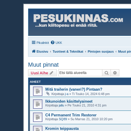
Pikalinkit
UKK
Etusivu
Tuotteet & Tekniikat
Pintojen suojaus
Muut pi
Muut pinnat
Etsi
Tarken
Uusi Aihe
AIHEET
Mitä trailerin (vaneri?) Pintaan?
Kirjoittaja
j-a
»
Ti Touko 14, 2024 6:48 pm
Ikkunoiden käsittelyaineet
Kirjoittaja
jallu
»
Pe Touko 21, 2010 4:31 pm
C4 Permanent Trim Restorer
Kirjoittaja
SQ89
»
Su Marras 21, 2010 10:20 pm
Kromin teippausta