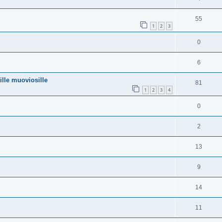
55
1
2
3
0
6
lle muoviosille
81
1
2
3
4
0
2
13
9
14
11