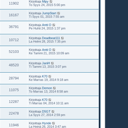
Kirjoittaja
Mipy
11902
To Syys 24, 2015 5:00 pm
Kirjoittaja
JumpStart
16167
Ti Syys 01, 2015 7:55 am
Kirjoittaja
Antti O
36791
Pe Huhti 24, 2015 1:37 pm
Kirjoittaja
Deadbeat111
10712
La Helmi 28, 2015 7:35 pm
Kirjoittaja
Antti O
52103
Ke Tammi 21, 2015 10:09 am
Kirjoittaja
JaniH
48520
Ti Tammi 13, 2015 3:07 pm
Kirjoittaja
K70
28794
Ke Marras 19, 2014 9:18 am
Kirjoittaja
Demon
11075
To Marras 13, 2014 8:58 am
Kirjoittaja
K70
12287
Ti Marras 04, 2014 10:11 am
Kirjoittaja
D5GT
22478
La Syys 27, 2014 2:59 pm
Kirjoittaja
Hynde
11946
La Heinä 26, 2014 3:47 am