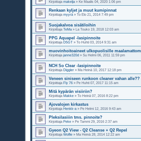
Kirjoittaja
makelja
»
Ke Maalis 04, 2020 1:06 pm
Renkaan kyljet ja muut kumipinnat
Kirjoittaja
myyrä
»
To Elo 21, 2014 7:49 pm
Suojakalvoa sisätiloihin
Kirjoittaja
TeMa
»
La Touko 19, 2018 12:03 am
PPG Aquapel -lasipinnoite
Kirjoittaja
D5GT
»
To Huhti 03, 2014 9:31 am
muovinhoitoaineet ulkopuolisille maalamattomi
Kirjoittaja
janne320d
»
Su Helmi 06, 2011 11:59 pm
NCH So Clear -lasipinnoite
Kirjoittaja
Diggler
»
Ma Heinä 10, 2017 12:18 pm
Veneen siniseen runkoon cleaner vahan alle??
Kirjoittaja
Fly 76
»
Pe Huhti 07, 2017 11:15 am
Mitä kypärän visiiriin?
Kirjoittaja
Makke
»
To Heinä 07, 2016 8:22 pm
Ajovalojen kirkastus
Kirjoittaja
Henkk-a
»
Pe Helmi 12, 2016 9:43 am
Pleksilasiiin tms. pinnoite?
Kirjoittaja
Peke
»
Pe Tammi 29, 2016 2:37 am
Gyeon Q2 View - Q2 Cleanse + Q2 Repel
Kirjoittaja
Wolfie
»
Ma Heinä 28, 2014 12:22 am