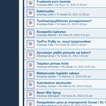
5-sateesta pois laseista
Kirjoittaja
Attw
»
Ke Syys 23, 2015 11:34 pm
Kattoluukku
Kirjoittaja
zeiho
»
To Maalis 05, 2015 11:38 pm
Tuulilasinpyyhkimien pomppiminen?
Kirjoittaja
Peke
»
To Heinä 31, 2014 9:16 pm
Konepellin kalvotus
Kirjoittaja
Alfa156
»
Ke Helmi 25, 2015 4:15 pm
CarPro FlyBy vs. muut lasipinnotteet
Kirjoittaja
Tube
»
Pe Huhti 26, 2013 3:19 pm
Ajovalojen päälle pinnoite vai kalvo?
Kirjoittaja
Urran
»
To Touko 31, 2012 1:52 pm
Teipatun pinnan hoito
Kirjoittaja
Korhonen
»
Ma Maalis 12, 2012 10:47 am
Mattamustan kypärän vahaus
Kirjoittaja
samies
»
To Marras 13, 2014 6:55 am
Suksiboksin talvihuolto
Kirjoittaja
Juzaari
»
Ma Marras 03, 2014 4:43 pm
Never Wet Spray
Kirjoittaja
S@mpp@
»
Ke Kesä 26, 2013 6:23 am
Kangaskaton pesu ja impregnointi Sonax / Dr.
Kirjoittaja
MarkoV
»
Pe Heinä 25, 2014 10:02 pm