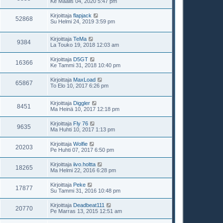
Ke Maalis 04, 2020 5:47 pm
Kirjoittaja
flapjack
52868
Su Helmi 24, 2019 3:59 pm
Kirjoittaja
TeMa
9384
La Touko 19, 2018 12:03 am
Kirjoittaja
D5GT
16366
Ke Tammi 31, 2018 10:40 pm
Kirjoittaja
MaxLoad
65867
To Elo 10, 2017 6:26 pm
Kirjoittaja
Diggler
8451
Ma Heinä 10, 2017 12:18 pm
Kirjoittaja
Fly 76
9635
Ma Huhti 10, 2017 1:13 pm
Kirjoittaja
Wolfie
20203
Pe Huhti 07, 2017 6:50 pm
Kirjoittaja
iivo.holtta
18265
Ma Helmi 22, 2016 6:28 pm
Kirjoittaja
Peke
17877
Su Tammi 31, 2016 10:48 pm
Kirjoittaja
Deadbeat111
20770
Pe Marras 13, 2015 12:51 am