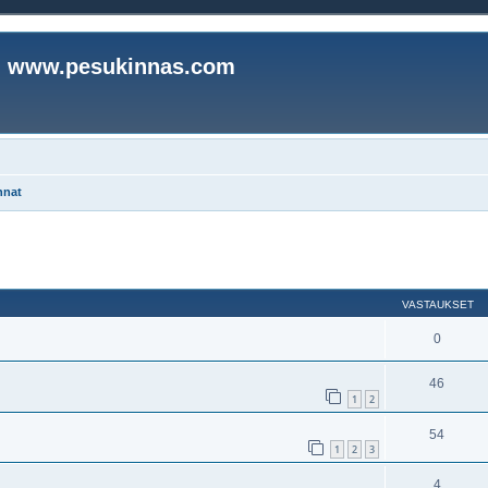
www.pesukinnas.com
nnat
nettu haku
VASTAUKSET
0
46
1
2
54
1
2
3
4