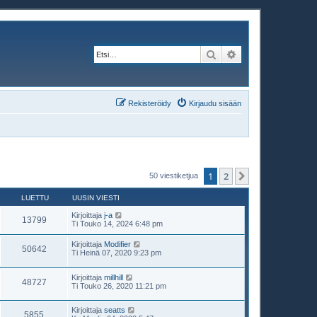
Etsi
Tarkennettu haku
Rekisteröidy
Kirjaudu sisään
1
2
Seuraava
50 viestiketjua
LUETTU
UUSIN VIESTI
Kirjoittaja
j-a
13799
Ti Touko 14, 2024 6:48 pm
Kirjoittaja
Modifier
50642
Ti Heinä 07, 2020 9:23 pm
Kirjoittaja
millhill
48727
Ti Touko 26, 2020 11:21 pm
Kirjoittaja
seatts
5855