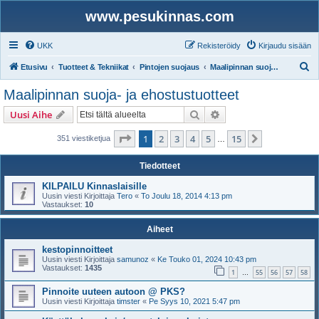
www.pesukinnas.com
UKK
Rekisteröidy
Kirjaudu sisään
E
Etusivu
Tuotteet & Tekniikat
Pintojen suojaus
Maalipinnan suoja- ja ehostustuotteet
t
Maalipinnan suoja- ja ehostustuotteet
s
Etsi
Tarkennettu haku
Uusi Aihe
i
Sivu
1
/
15
1
2
3
4
5
15
Seuraava
351 viestiketjua
…
Tiedotteet
KILPAILU Kinnaslaisille
Uusin viesti Kirjoittaja
Tero
«
To Joulu 18, 2014 4:13 pm
Vastaukset:
10
Aiheet
kestopinnoitteet
Uusin viesti Kirjoittaja
samunoz
«
Ke Touko 01, 2024 10:43 pm
Vastaukset:
1435
1
55
56
57
58
…
Pinnoite uuteen autoon @ PKS?
Uusin viesti Kirjoittaja
timster
«
Pe Syys 10, 2021 5:47 pm