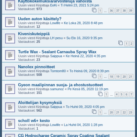
Käyttökokemuksia/arvosteluja vahoista
Uusin viesti Kirjoittaja
EeKi
«
Ti Helmi 23, 2021 5:24 pm
Vastaukset:
973
1
36
37
38
39
…
Uuden auton käsittely?
Uusin viesti Kirjoittaja
Lowlife
«
Ke Loka 28, 2020 8:48 pm
Vastaukset:
12
Kiveniskuteippiä
Uusin viesti Kirjoittaja
LH pesu
«
Su Elo 16, 2020 9:35 pm
Vastaukset:
25
1
2
Turtle Wax - Sealant Carnauba Spray Wax
Uusin viesti Kirjoittaja
Saippua
«
Ke Heinä 22, 2020 4:35 pm
Vastaukset:
23
Nanolex pinnoitteet
Uusin viesti Kirjoittaja
Tomtom80
«
To Heinä 09, 2020 8:39 pm
Vastaukset:
508
1
18
19
20
21
…
Gyeon maalipinnan suoja- ja ehostustuotteet
Uusin viesti Kirjoittaja
samunoz
«
Pe Kesä 05, 2020 11:19 pm
Vastaukset:
151
1
4
5
6
7
…
Aloittelijan kysymyksiä
Uusin viesti Kirjoittaja
Saippua
«
To Huhti 09, 2020 4:05 pm
Vastaukset:
562
1
20
21
22
23
…
scholl w6+ kesto
Uusin viesti Kirjoittaja
Lowlife
«
La Huhti 04, 2020 1:28 pm
Vastaukset:
1
CG Hydrocharge Ceramic Spray Coating Sealant