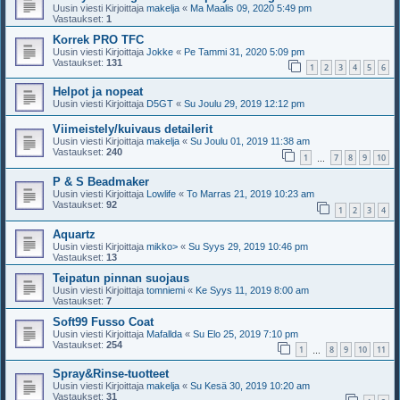
Uusin viesti Kirjoittaja
makelja
«
Ma Maalis 09, 2020 5:49 pm
Vastaukset:
1
Korrek PRO TFC
Uusin viesti Kirjoittaja
Jokke
«
Pe Tammi 31, 2020 5:09 pm
Vastaukset:
131
1
2
3
4
5
6
Helpot ja nopeat
Uusin viesti Kirjoittaja
D5GT
«
Su Joulu 29, 2019 12:12 pm
Viimeistely/kuivaus detailerit
Uusin viesti Kirjoittaja
makelja
«
Su Joulu 01, 2019 11:38 am
Vastaukset:
240
1
7
8
9
10
…
P & S Beadmaker
Uusin viesti Kirjoittaja
Lowlife
«
To Marras 21, 2019 10:23 am
Vastaukset:
92
1
2
3
4
Aquartz
Uusin viesti Kirjoittaja
mikko>
«
Su Syys 29, 2019 10:46 pm
Vastaukset:
13
Teipatun pinnan suojaus
Uusin viesti Kirjoittaja
tomniemi
«
Ke Syys 11, 2019 8:00 am
Vastaukset:
7
Soft99 Fusso Coat
Uusin viesti Kirjoittaja
Mafallda
«
Su Elo 25, 2019 7:10 pm
Vastaukset:
254
1
8
9
10
11
…
Spray&Rinse-tuotteet
Uusin viesti Kirjoittaja
makelja
«
Su Kesä 30, 2019 10:20 am
Vastaukset:
31