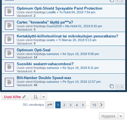
1
2
Optimum Opti-Shield Sprayable Paint Protection
Uusin viesti Kirjoittaja
Lowlife
«
To Huhti 04, 2019 7:54 pm
Vastaukset:
2
Cartec "kovavaha" täyttä pa***a?
Uusin viesti Kirjoittaja
Guest2018
«
Ma Huhti 01, 2019 8:20 pm
Vastaukset:
5
Kertakäyttö-kiilloitusliinat tai mikrokuitujen pesuratkaisu?
Uusin viesti Kirjoittaja
seatts
«
Ti Marras 20, 2018 9:13 am
Vastaukset:
9
Optimum Opti-Seal
Uusin viesti Kirjoittaja
samunoz
«
Ke Syys 19, 2018 9:58 pm
Vastaukset:
14
Suosikki sealant+vahacombosi?
Uusin viesti Kirjoittaja
samunoz
«
Ke Syys 19, 2018 8:11 pm
Vastaukset:
6
Bilt-Hamber Double Speed-wax
Uusin viesti Kirjoittaja
samunoz
«
Pe Syys 14, 2018 12:57 pm
Vastaukset:
44
1
2
Uusi Aihe
Sivu
1
/
15
1
2
3
4
5
15
Seuraava
351 viestiketjua
…
Hyppää