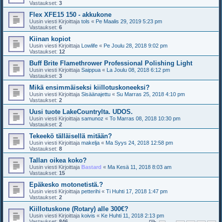
Vastaukset:
3
Flex XFE15 150 - akkukone
Uusin viesti Kirjoittaja
tols
«
Pe Maalis 29, 2019 5:23 pm
Vastaukset:
6
Kiinan kopiot
Uusin viesti Kirjoittaja
Lowlife
«
Pe Joulu 28, 2018 9:02 pm
Vastaukset:
12
Buff Brite Flamethrower Professional Polishing Light
Uusin viesti Kirjoittaja
Saippua
«
La Joulu 08, 2018 6:12 pm
Vastaukset:
3
Mikä ensimmäiseksi kiillotuskoneeksi?
Uusin viesti Kirjoittaja
Sisäänajettu
«
Su Marras 25, 2018 4:10 pm
Vastaukset:
2
Uusi tuote LakeCountrylta. UDOS.
Uusin viesti Kirjoittaja
samunoz
«
To Marras 08, 2018 10:30 pm
Vastaukset:
2
Tekeekö tälläisellä mitään?
Uusin viesti Kirjoittaja
makelja
«
Ma Syys 24, 2018 12:58 pm
Vastaukset:
8
Tallan oikea koko?
Uusin viesti Kirjoittaja
Bastard
«
Ma Kesä 11, 2018 8:03 am
Vastaukset:
15
Epäkesko motonetistä.?
Uusin viesti Kirjoittaja
petterihi
«
Ti Huhti 17, 2018 1:47 pm
Vastaukset:
2
Kiillotuskone (Rotary) alle 300€?
Uusin viesti Kirjoittaja
koivis
«
Ke Huhti 11, 2018 2:13 pm
Vastaukset:
846