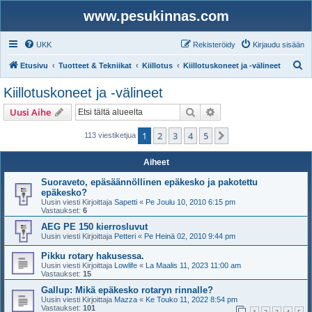
www.pesukinnas.com
UKK
Rekisteröidy
Kirjaudu sisään
E
Etusivu
Tuotteet & Tekniikat
Kiillotus
Kiillotuskoneet ja -välineet
t
Kiillotuskoneet ja -välineet
s
Etsi
Tarkennettu haku
Uusi Aihe
i
1
2
3
4
5
Seuraava
113 viestiketjua
Aiheet
Suoraveto, epäsäännöllinen epäkesko ja pakotettu
epäkesko?
Uusin viesti Kirjoittaja
Sapetti
«
Pe Joulu 10, 2010 6:15 pm
Vastaukset:
6
AEG PE 150 kierrosluvut
Uusin viesti Kirjoittaja
Petteri
«
Pe Heinä 02, 2010 9:44 pm
Pikku rotary hakusessa.
Uusin viesti Kirjoittaja
Lowlife
«
La Maalis 11, 2023 11:00 am
Vastaukset:
15
Gallup: Mikä epäkesko rotaryn rinnalle?
Uusin viesti Kirjoittaja
Mazza
«
Ke Touko 11, 2022 8:54 pm
Vastaukset:
101