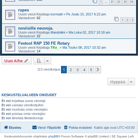
1
31
32
33
34
…
rupes
Uusin viesti Kirjoittaja
kormatti
«
Pe Joulu 15, 2017 6:22 pm
Vastaukset:
62
1
2
3
noviisille neuvoja.
Uusin viesti Kirjoittaja
Mandoliini
«
Ma Loka 02, 2017 10:18 am
Vastaukset:
22
Festool RAP 150 FE Rotary
Uusin viesti Kirjoittaja
TKe_
«
Ma Touko 08, 2017 10:32 am
Vastaukset:
14
Uusi Aihe
1
2
3
4
5
Seuraava
113 viestiketjua
Hyppää
KESKUSTELUALUEEN OIKEUDET
Et voi
kirjoittaa uusia viestejä
Et voi
vastata viestiketjuihin
Et voi
muokata omia viestejäsi
Et voi
poistaa omia viestejäsi
Et voi
lähettää liitetiedostoja
Etusivu
Viesti Ylläpidolle
Poista evästeet
Kaikki ajat ovat
UTC+03:00
Keskustelufoorumin ohjelmisto
phpBB
® Forum Software © phpBB Limited | SE Square Left