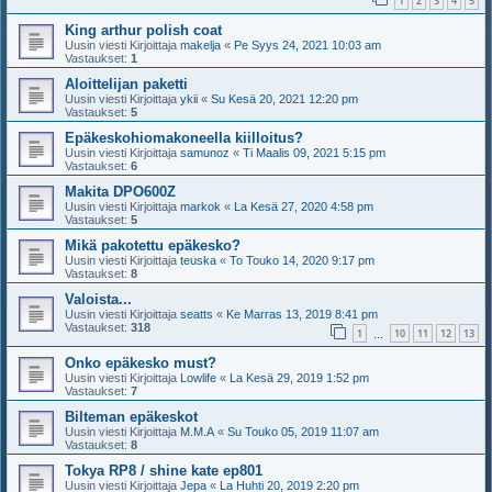
1
2
3
4
5
King arthur polish coat
Uusin viesti Kirjoittaja
makelja
«
Pe Syys 24, 2021 10:03 am
Vastaukset:
1
Aloittelijan paketti
Uusin viesti Kirjoittaja
ykii
«
Su Kesä 20, 2021 12:20 pm
Vastaukset:
5
Epäkeskohiomakoneella kiilloitus?
Uusin viesti Kirjoittaja
samunoz
«
Ti Maalis 09, 2021 5:15 pm
Vastaukset:
6
Makita DPO600Z
Uusin viesti Kirjoittaja
markok
«
La Kesä 27, 2020 4:58 pm
Vastaukset:
5
Mikä pakotettu epäkesko?
Uusin viesti Kirjoittaja
teuska
«
To Touko 14, 2020 9:17 pm
Vastaukset:
8
Valoista...
Uusin viesti Kirjoittaja
seatts
«
Ke Marras 13, 2019 8:41 pm
Vastaukset:
318
1
10
11
12
13
…
Onko epäkesko must?
Uusin viesti Kirjoittaja
Lowlife
«
La Kesä 29, 2019 1:52 pm
Vastaukset:
7
Bilteman epäkeskot
Uusin viesti Kirjoittaja
M.M.A
«
Su Touko 05, 2019 11:07 am
Vastaukset:
8
Tokya RP8 / shine kate ep801
Uusin viesti Kirjoittaja
Jepa
«
La Huhti 20, 2019 2:20 pm