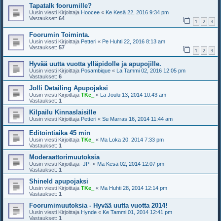
Tapatalk foorumille?
Uusin viesti Kirjoittaja
Hoocee
«
Ke Kesä 22, 2016 9:34 pm
Vastaukset:
64
1
2
3
Foorumin Toiminta.
Uusin viesti Kirjoittaja
Petteri
«
Pe Huhti 22, 2016 8:13 am
Vastaukset:
57
1
2
3
Hyvää uutta vuotta ylläpidolle ja apupojille.
Uusin viesti Kirjoittaja
Posambique
«
La Tammi 02, 2016 12:05 pm
Vastaukset:
6
Jolli Detailing Apupojaksi
Uusin viesti Kirjoittaja
TKe_
«
La Joulu 13, 2014 10:43 am
Vastaukset:
1
Kilpailu Kinnaslaisille
Uusin viesti Kirjoittaja
Petteri
«
Su Marras 16, 2014 11:44 am
Editointiaika 45 min
Uusin viesti Kirjoittaja
TKe_
«
Ma Loka 20, 2014 7:33 pm
Vastaukset:
1
Moderaattorimuutoksia
Uusin viesti Kirjoittaja
-JP-
«
Ma Kesä 02, 2014 12:07 pm
Vastaukset:
1
Shineld apupojaksi
Uusin viesti Kirjoittaja
TKe_
«
Ma Huhti 28, 2014 12:14 pm
Vastaukset:
1
Foorumimuutoksia - Hyvää uutta vuotta 2014!
Uusin viesti Kirjoittaja
Hynde
«
Ke Tammi 01, 2014 12:41 pm
Vastaukset:
1