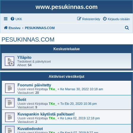
www.pesukinnas.com
UKK
Rekisteröidy
Kirjaudu sisään
E
Etusivu
PESUKINNAS.COM
t
PESUKINNAS.COM
s
Keskustelualue
i
Ylläpito
Tiedotteet & päivitykset
Aiheet:
54
Aktiiviset viestiketjut
Foorumi päivitetty
Uusin viesti Kirjoittaja
TKe_
«
Ke Marras 30, 2022 10:18 am
Vastaukset:
20
Botit
Uusin viesti Kirjoittaja
TKe_
«
To Elo 20, 2020 10:36 pm
Vastaukset:
9
Kuvapankin käytöstä palkitaan!
Uusin viesti Kirjoittaja
TKe_
«
Ke Loka 02, 2019 12:18 pm
Vastaukset:
2
Kuvatiedostot
Uusin viesti Kirjoittaja
TKe_
«
Pe Kesä 07, 2019 9:27 am