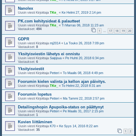
Nanolex
Uusin viesti Kirjoittaja
TKe_
«
Ke Helmi 27, 2019 2:14 pm
PK.com kehitysideat & palautteet
Uusin viesti Kirjoittaja
TKe_
«
Ti Marras 06, 2018 11:23 am
Vastaukset:
494
1
17
18
19
20
…
GDPR
Uusin viesti Kirjoittaja
mj2014
«
La Touko 26, 2018 7:09 pm
Vastaukset:
8
Yksityisviestin lähetys ei onnistu
Uusin viesti Kirjoittaja
Saippua
«
Pe Huhti 20, 2018 6:34 pm
Vastaukset:
6
Yksityisviestit
Uusin viesti Kirjoittaja
Petteri
«
To Maalis 08, 2018 4:49 pm
Foorumin kielen valinta ja kellon ajan päivitys.
Uusin viesti Kirjoittaja
TKe_
«
To Helmi 22, 2018 8:31 am
Foorumin lopetus
Uusin viesti Kirjoittaja
Petteri
«
Ma Tammi 22, 2018 2:57 pm
Detailingshopin Apupoika-status on päättynyt
Uusin viesti Kirjoittaja
Petteri
«
Pe Maalis 31, 2017 2:15 pm
Vastaukset:
1
Kuvien liittäminen
Uusin viesti Kirjoittaja
K70
«
Ke Syys 14, 2016 8:22 am
Vastaukset:
35
1
2