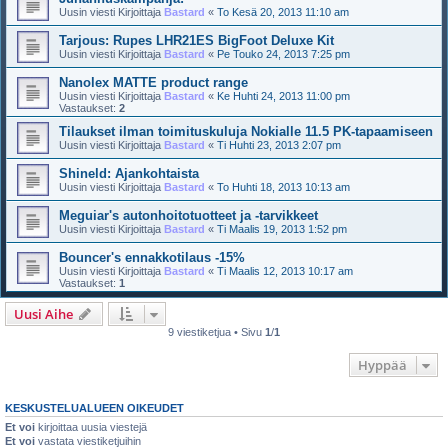
Uusin viesti Kirjoittaja
Bastard
«
To Kesä 20, 2013 11:10 am
Tarjous: Rupes LHR21ES BigFoot Deluxe Kit
Uusin viesti Kirjoittaja
Bastard
«
Pe Touko 24, 2013 7:25 pm
Nanolex MATTE product range
Uusin viesti Kirjoittaja
Bastard
«
Ke Huhti 24, 2013 11:00 pm
Vastaukset:
2
Tilaukset ilman toimituskuluja Nokialle 11.5 PK-tapaamiseen
Uusin viesti Kirjoittaja
Bastard
«
Ti Huhti 23, 2013 2:07 pm
Shineld: Ajankohtaista
Uusin viesti Kirjoittaja
Bastard
«
To Huhti 18, 2013 10:13 am
Meguiar's autonhoitotuotteet ja -tarvikkeet
Uusin viesti Kirjoittaja
Bastard
«
Ti Maalis 19, 2013 1:52 pm
Bouncer's ennakkotilaus -15%
Uusin viesti Kirjoittaja
Bastard
«
Ti Maalis 12, 2013 10:17 am
Vastaukset:
1
Uusi Aihe
9 viestiketjua • Sivu
1
/
1
Hyppää
KESKUSTELUALUEEN OIKEUDET
Et voi
kirjoittaa uusia viestejä
Et voi
vastata viestiketjuihin