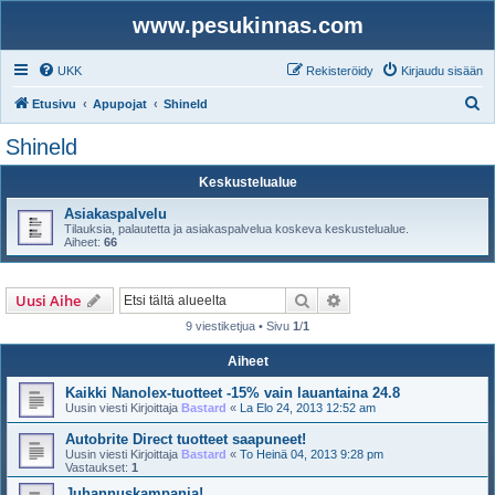
www.pesukinnas.com
UKK
Rekisteröidy
Kirjaudu sisään
E
Etusivu
Apupojat
Shineld
t
Shineld
s
Keskustelualue
i
Asiakaspalvelu
Tilauksia, palautetta ja asiakaspalvelua koskeva keskustelualue.
Aiheet:
66
Etsi
Tarkennettu haku
Uusi Aihe
9 viestiketjua • Sivu
1
/
1
Aiheet
Kaikki Nanolex-tuotteet -15% vain lauantaina 24.8
Uusin viesti Kirjoittaja
Bastard
«
La Elo 24, 2013 12:52 am
Autobrite Direct tuotteet saapuneet!
Uusin viesti Kirjoittaja
Bastard
«
To Heinä 04, 2013 9:28 pm
Vastaukset:
1
Juhannuskampanja!