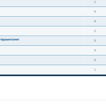
1
0
0
2
K-tapaamiseen
0
0
0
1