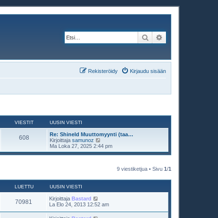
Etsi
Tarkennettu haku
Rekisteröidy
Kirjaudu sisään
VIESTIT
UUSIN VIESTI
Re: Shineld Muuttomyynti (taa…
608
N
Kirjoittaja
samunoz
ä
Ma Loka 27, 2025 2:44 pm
y
t
ä
u
9 viestiketjua • Sivu
1
/
1
u
s
i
LUETTU
UUSIN VIESTI
n
v
Kirjoittaja
Bastard
70981
i
La Elo 24, 2013 12:52 am
e
s