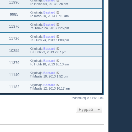
Kirjoittaja
Bastard
11996
t
To Heinä 04, 2013 9:28 pm
i
Kirjoittaja
Bastard
9985
To Kesä 20, 2013 11:10 am
Kirjoittaja
Bastard
11376
Pe Touko 24, 2013 7:25 pm
Kirjoittaja
Bastard
11726
Ke Huhti 24, 2013 11:00 pm
Kirjoittaja
Bastard
10255
Ti Huhti 23, 2013 2:07 pm
Kirjoittaja
Bastard
11379
To Huhti 18, 2013 10:13 am
Kirjoittaja
Bastard
11140
Ti Maalis 19, 2013 1:52 pm
Kirjoittaja
Bastard
11182
Ti Maalis 12, 2013 10:17 am
9 viestiketjua • Sivu
1
/
1
Hyppää