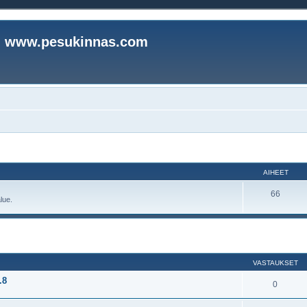
www.pesukinnas.com
AIHEET
66
lue.
nettu haku
VASTAUKSET
.8
0