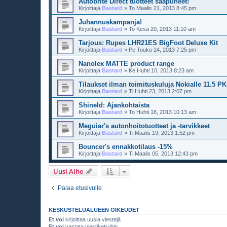
Autobrite Direct tuotteet saapuneet!
Kirjoittaja
Bastard
»
To Maalis 21, 2013 8:45 pm
Juhannuskampanja!
Kirjoittaja
Bastard
»
To Kesä 20, 2013 11:10 am
Tarjous: Rupes LHR21ES BigFoot Deluxe Kit
Kirjoittaja
Bastard
»
Pe Touko 24, 2013 7:25 pm
Nanolex MATTE product range
Kirjoittaja
Bastard
»
Ke Huhti 10, 2013 8:23 am
Tilaukset ilman toimituskuluja Nokialle 11.5 P
Kirjoittaja
Bastard
»
Ti Huhti 23, 2013 2:07 pm
Shineld: Ajankohtaista
Kirjoittaja
Bastard
»
To Huhti 18, 2013 10:13 am
Meguiar's autonhoitotuotteet ja -tarvikkeet
Kirjoittaja
Bastard
»
Ti Maalis 19, 2013 1:52 pm
Bouncer's ennakkotilaus -15%
Kirjoittaja
Bastard
»
Ti Maalis 05, 2013 12:43 pm
Uusi Aihe
Palaa etusivulle
KESKUSTELUALUEEN OIKEUDET
Et voi
kirjoittaa uusia viestejä
Et voi
vastata viestiketjuihin