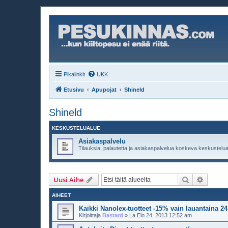
Pikalinkit
UKK
Etusivu
Apupojat
Shineld
Shineld
KESKUSTELUALUE
Asiakaspalvelu
Tilauksia, palautetta ja asiakaspalvelua koskeva keskustelua
Etsi
Tarken
Uusi Aihe
AIHEET
Kaikki Nanolex-tuotteet -15% vain lauantaina 24
Kirjoittaja
Bastard
»
La Elo 24, 2013 12:52 am