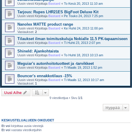
Uusin viesti Kirjoittaja
Bastard
«
To Kesä 20, 2013 11:10 am
Tarjous: Rupes LHR21ES BigFoot Deluxe Kit
Uusin viesti Kirjoittaja
Bastard
«
Pe Touko 24, 2013 7:25 pm
Nanolex MATTE product range
Uusin viesti Kirjoittaja
Bastard
«
Ke Huhti 24, 2013 11:00 pm
Vastaukset:
2
Tilaukset ilman toimituskuluja Nokialle 11.5 PK-tapaamiseen
Uusin viesti Kirjoittaja
Bastard
«
Ti Huhti 23, 2013 2:07 pm
Shineld: Ajankohtaista
Uusin viesti Kirjoittaja
Bastard
«
To Huhti 18, 2013 10:13 am
Meguiar's autonhoitotuotteet ja -tarvikkeet
Uusin viesti Kirjoittaja
Bastard
«
Ti Maalis 19, 2013 1:52 pm
Bouncer's ennakkotilaus -15%
Uusin viesti Kirjoittaja
Bastard
«
Ti Maalis 12, 2013 10:17 am
Vastaukset:
1
Uusi Aihe
9 viestiketjua • Sivu
1
/
1
Hyppää
KESKUSTELUALUEEN OIKEUDET
Et voi
kirjoittaa uusia viestejä
Et voi
vastata viestiketjuihin