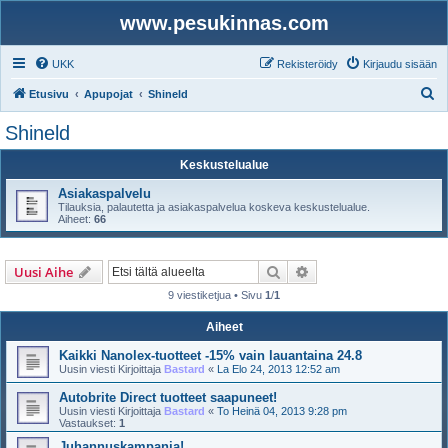
www.pesukinnas.com
UKK
Rekisteröidy
Kirjaudu sisään
E
Etusivu
Apupojat
Shineld
t
Shineld
s
Keskustelualue
i
Asiakaspalvelu
Tilauksia, palautetta ja asiakaspalvelua koskeva keskustelualue.
Aiheet:
66
Etsi
Tarkennettu haku
Uusi Aihe
9 viestiketjua • Sivu
1
/
1
Aiheet
Kaikki Nanolex-tuotteet -15% vain lauantaina 24.8
Uusin viesti Kirjoittaja
Bastard
«
La Elo 24, 2013 12:52 am
Autobrite Direct tuotteet saapuneet!
Uusin viesti Kirjoittaja
Bastard
«
To Heinä 04, 2013 9:28 pm
Vastaukset:
1
Juhannuskampanja!