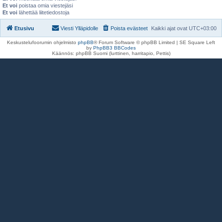
Et voi
poistaa omia viestejäsi
Et voi
lähettää liitetiedostoja
Etusivu
Viesti Ylläpidolle
Poista evästeet
Kaikki ajat ovat
UTC+03:00
Keskustelufoorumin ohjelmisto
phpBB
® Forum Software © phpBB Limited | SE Square Left
by
PhpBB3 BBCodes
Käännös: phpBB Suomi (lurttinen, harritapio, Pettis)