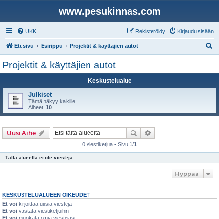
www.pesukinnas.com
UKK
Rekisteröidy
Kirjaudu sisään
E
Etusivu
Esirippu
Projektit & käyttäjien autot
t
Projektit & käyttäjien autot
s
Keskustelualue
i
Julkiset
Tämä näkyy kaikille
Aiheet:
10
Etsi
Tarkennettu haku
Uusi Aihe
0 viestiketjua • Sivu
1
/
1
Tällä alueella ei ole viestejä.
Hyppää
KESKUSTELUALUEEN OIKEUDET
Et voi
kirjoittaa uusia viestejä
Et voi
vastata viestiketjuihin
Et voi
muokata omia viestejäsi