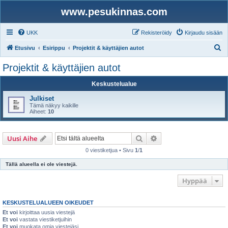
www.pesukinnas.com
UKK
Rekisteröidy
Kirjaudu sisään
E
Etusivu
Esirippu
Projektit & käyttäjien autot
t
Projektit & käyttäjien autot
s
Keskustelualue
i
Julkiset
Tämä näkyy kaikille
Aiheet:
10
Etsi
Tarkennettu haku
Uusi Aihe
0 viestiketjua • Sivu
1
/
1
Tällä alueella ei ole viestejä.
Hyppää
KESKUSTELUALUEEN OIKEUDET
Et voi
kirjoittaa uusia viestejä
Et voi
vastata viestiketjuihin
Et voi
muokata omia viestejäsi