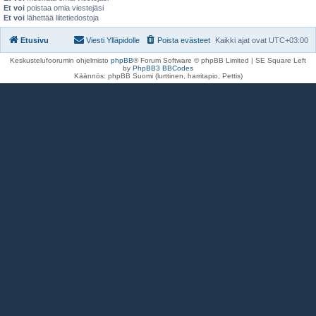
Et voi
poistaa omia viestejäsi
Et voi
lähettää liitetiedostoja
Etusivu
Viesti Ylläpidolle
Poista evästeet
Kaikki ajat ovat
UTC+03:00
Keskustelufoorumin ohjelmisto
phpBB
® Forum Software © phpBB Limited | SE Square Left
by
PhpBB3 BBCodes
Käännös: phpBB Suomi (lurttinen, harritapio, Pettis)