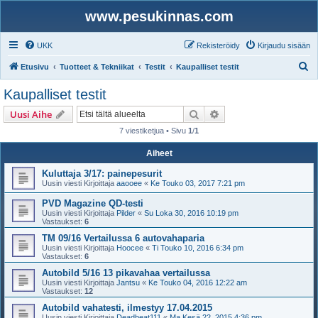
www.pesukinnas.com
UKK
Rekisteröidy
Kirjaudu sisään
E
Etusivu
Tuotteet & Tekniikat
Testit
Kaupalliset testit
t
Kaupalliset testit
s
Etsi
Tarkennettu haku
Uusi Aihe
i
7 viestiketjua • Sivu
1
/
1
Aiheet
Kuluttaja 3/17: painepesurit
Uusin viesti Kirjoittaja
aaooee
«
Ke Touko 03, 2017 7:21 pm
PVD Magazine QD-testi
Uusin viesti Kirjoittaja
Pilder
«
Su Loka 30, 2016 10:19 pm
Vastaukset:
6
TM 09/16 Vertailussa 6 autovahaparia
Uusin viesti Kirjoittaja
Hoocee
«
Ti Touko 10, 2016 6:34 pm
Vastaukset:
6
Autobild 5/16 13 pikavahaa vertailussa
Uusin viesti Kirjoittaja
Jantsu
«
Ke Touko 04, 2016 12:22 am
Vastaukset:
12
Autobild vahatesti, ilmestyy 17.04.2015
Uusin viesti Kirjoittaja
Deadbeat111
«
Ma Kesä 22, 2015 4:36 pm