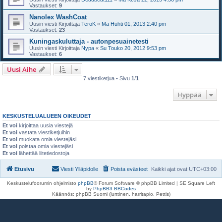
Vastaukset:
9
Nanolex WashCoat
Uusin viesti Kirjoittaja
TeroK
«
Ma Huhti 01, 2013 2:40 pm
Vastaukset:
23
Kuningaskuluttaja - autonpesuainetesti
Uusin viesti Kirjoittaja
Nypa
«
Su Touko 20, 2012 9:53 pm
Vastaukset:
6
Uusi Aihe
7 viestiketjua • Sivu
1
/
1
Hyppää
KESKUSTELUALUEEN OIKEUDET
Et voi
kirjoittaa uusia viestejä
Et voi
vastata viestiketjuihin
Et voi
muokata omia viestejäsi
Et voi
poistaa omia viestejäsi
Et voi
lähettää liitetiedostoja
Etusivu
Viesti Ylläpidolle
Poista evästeet
Kaikki ajat ovat
UTC+03:00
Keskustelufoorumin ohjelmisto
phpBB
® Forum Software © phpBB Limited | SE Square Left
by
PhpBB3 BBCodes
Käännös: phpBB Suomi (lurttinen, harritapio, Pettis)