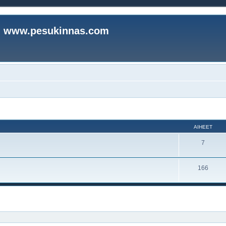
www.pesukinnas.com
AIHEET
7
166
nettu haku