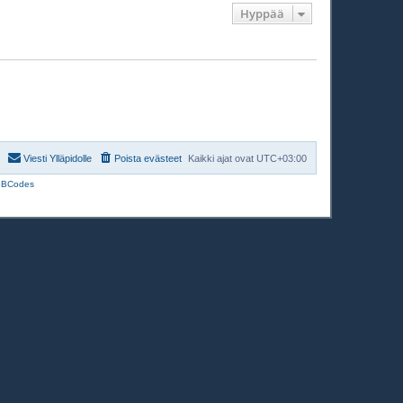
t
v
Hyppää
i
i
e
s
t
i
Viesti Ylläpidolle
Poista evästeet
Kaikki ajat ovat
UTC+03:00
BBCodes