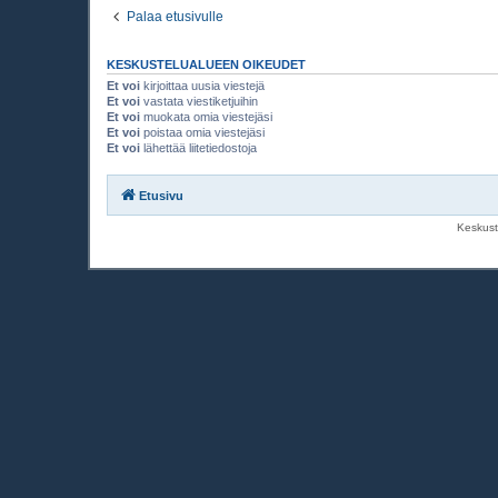
Palaa etusivulle
KESKUSTELUALUEEN OIKEUDET
Et voi
kirjoittaa uusia viestejä
Et voi
vastata viestiketjuihin
Et voi
muokata omia viestejäsi
Et voi
poistaa omia viestejäsi
Et voi
lähettää liitetiedostoja
Etusivu
Keskust