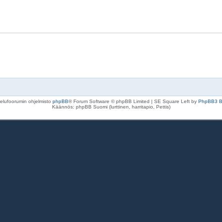
elufoorumin ohjelmisto
phpBB
® Forum Software © phpBB Limited | SE Square Left by
PhpBB3 
Käännös: phpBB Suomi (lurttinen, harritapio, Pettis)