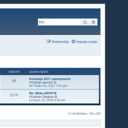
Etsi
Tarkennettu haku
Rekisteröidy
Kirjaudu sisään
VIESTIT
UUSIN VIESTI
Kuluttaja 3/17: painepesurit
69
N
Kirjoittaja
aaooee
ä
Ke Touko 03, 2017 7:21 pm
y
t
Re: Mirka AROP-B
3179
ä
N
Kirjoittaja
Saippua
u
ä
La Syys 23, 2023 9:52 am
u
y
s
t
i
ä
n
u
0 viestiketjua • Sivu
1
/
1
v
u
i
s
e
i
s
n