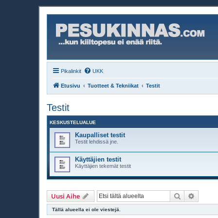
Pikalinkit
UKK
Etusivu
Tuotteet & Tekniikat
Testit
Testit
KESKUSTELUALUE
Kaupalliset testit
Testit lehdissä jne.
Käyttäjien testit
Käyttäjien tekemät testit
Etsi
Tarken
Uusi Aihe
Tällä alueella ei ole viestejä.