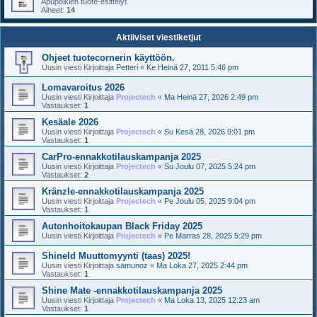
Apupoikien tuote-esittelyt
Aiheet:
14
Aktiiviset viestiketjut
Ohjeet tuotecornerin käyttöön.
Uusin viesti Kirjoittaja
Petteri
«
Ke Heinä 27, 2011 5:46 pm
Lomavaroitus 2026
Uusin viesti Kirjoittaja
Projectech
«
Ma Heinä 27, 2026 2:49 pm
Vastaukset:
1
Kesäale 2026
Uusin viesti Kirjoittaja
Projectech
«
Su Kesä 28, 2026 9:01 pm
Vastaukset:
1
CarPro-ennakkotilauskampanja 2025
Uusin viesti Kirjoittaja
Projectech
«
Su Joulu 07, 2025 5:24 pm
Vastaukset:
2
Kränzle-ennakkotilauskampanja 2025
Uusin viesti Kirjoittaja
Projectech
«
Pe Joulu 05, 2025 9:04 pm
Vastaukset:
1
Autonhoitokaupan Black Friday 2025
Uusin viesti Kirjoittaja
Projectech
«
Pe Marras 28, 2025 5:29 pm
Shineld Muuttomyynti (taas) 2025!
Uusin viesti Kirjoittaja
samunoz
«
Ma Loka 27, 2025 2:44 pm
Vastaukset:
1
Shine Mate -ennakkotilauskampanja 2025
Uusin viesti Kirjoittaja
Projectech
«
Ma Loka 13, 2025 12:23 am
Vastaukset:
1