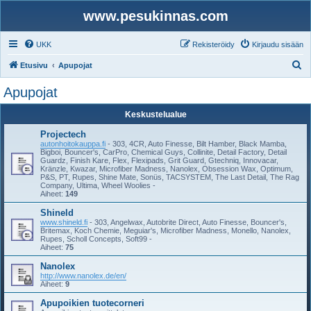
www.pesukinnas.com
UKK
Rekisteröidy
Kirjaudu sisään
E
Etusivu
Apupojat
t
Apupojat
s
Keskustelualue
i
Projectech
autonhoitokauppa.fi
- 303, 4CR, Auto Finesse, Bilt Hamber, Black Mamba,
Bigboi, Bouncer's, CarPro, Chemical Guys, Collinite, Detail Factory, Detail
Guardz, Finish Kare, Flex, Flexipads, Grit Guard, Gtechniq, Innovacar,
Kränzle, Kwazar, Microfiber Madness, Nanolex, Obsession Wax, Optimum,
P&S, PT, Rupes, Shine Mate, Sonüs, TACSYSTEM, The Last Detail, The Rag
Company, Ultima, Wheel Woolies -
Aiheet:
149
Shineld
www.shineld.fi
- 303, Angelwax, Autobrite Direct, Auto Finesse, Bouncer's,
Britemax, Koch Chemie, Meguiar's, Microfiber Madness, Monello, Nanolex,
Rupes, Scholl Concepts, Soft99 -
Aiheet:
75
Nanolex
http://www.nanolex.de/en/
Aiheet:
9
Apupoikien tuotecorneri