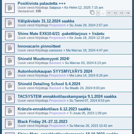
Positiivista palautetta +++
Uusin viesti Kirjoittaja
Saippua
«
Ke Helmi 12, 2025 7:15 am
Vastaukset:
336
1
11
12
13
14
…
Välipäiväale 31.12.2024 saakka
Uusin viesti Kirjoittaja
Projectech
«
Su Joulu 29, 2024 2:57 pm
Shine Mate EX610-6/21 -pakettitarjous + lisäetu
Uusin viesti Kirjoittaja
Projectech
«
Ke Joulu 18, 2024 12:25 pm
Innovacarin pinnoitteet
Uusin viesti Kirjoittaja
samunoz
«
Ma Marras 18, 2024 4:47 pm
Shineld Muuttomyynti 2024!
Uusin viesti Kirjoittaja
Bastard
«
Su Marras 03, 2024 6:13 pm
Autonhoitokaupan SYYSMYLVÄYS 2024
Uusin viesti Kirjoittaja
Projectech
«
Ma Loka 14, 2024 8:26 pm
Shineld Detailing School 6.4.2024
Uusin viesti Kirjoittaja
Bastard
«
Su Maalis 24, 2024 8:03 pm
TACSYSTEM ennakkotilauskampanja 9.1.2024 saakka
Uusin viesti Kirjoittaja
Projectech
«
Su Tammi 07, 2024 8:53 pm
Kränzle-ennakkotilaus 6.12.2023 saakka
Uusin viesti Kirjoittaja
Projectech
«
Ti Joulu 05, 2023 1:09 pm
Black Friday 24.-27.11.2023
Uusin viesti Kirjoittaja
Projectech
«
Su Marras 26, 2023 10:42 am