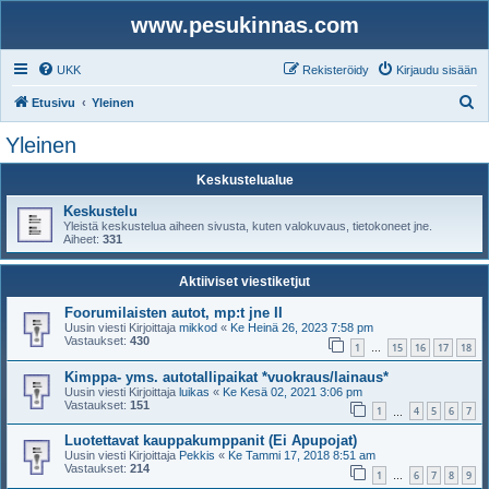
www.pesukinnas.com
UKK
Rekisteröidy
Kirjaudu sisään
E
Etusivu
Yleinen
t
Yleinen
s
Keskustelualue
i
Keskustelu
Yleistä keskustelua aiheen sivusta, kuten valokuvaus, tietokoneet jne.
Aiheet:
331
Aktiiviset viestiketjut
Foorumilaisten autot, mp:t jne II
Uusin viesti Kirjoittaja
mikkod
«
Ke Heinä 26, 2023 7:58 pm
Vastaukset:
430
1
15
16
17
18
…
Kimppa- yms. autotallipaikat *vuokraus/lainaus*
Uusin viesti Kirjoittaja
luikas
«
Ke Kesä 02, 2021 3:06 pm
Vastaukset:
151
1
4
5
6
7
…
Luotettavat kauppakumppanit (Ei Apupojat)
Uusin viesti Kirjoittaja
Pekkis
«
Ke Tammi 17, 2018 8:51 am
Vastaukset:
214
1
6
7
8
9
…