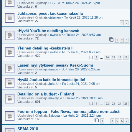
Uusin viesti Kirjoittaja
D5GT
«
Pe Touko 24, 2024 4:15 pm
Vastaukset:
6
Juhlapesu, pesut kuukausimaksulla
Uusin viesti Kirjoittaja
ojalainen
«
To Kesä 22, 2023 11:28 pm
Vastaukset:
27
1
2
•Hyvät YouTube detailing kanavat•
Uusin viesti Kirjoittaja
Lowlife
«
Ke Touko 24, 2023 9:57 am
Vastaukset:
72
1
2
3
Yleinen detailing -keskustelu II
Uusin viesti Kirjoittaja
Lowlife
«
To Touko 18, 2023 8:27 am
Vastaukset:
420
1
14
15
16
17
…
Lasien myllytykseen jeesiä? Keski-Suomi
Uusin viesti Kirjoittaja
maaco
«
Su Helmi 20, 2022 6:20 pm
Vastaukset:
2
Hyvää Joulua kaikille kinnastelijoille!
Uusin viesti Kirjoittaja
Juha U
«
Pe Joulu 24, 2021 9:05 pm
Vastaukset:
5
Detailing on a budget - Finland
Uusin viesti Kirjoittaja
makelja
«
Ti Touko 25, 2021 10:13 am
Vastaukset:
601
1
22
23
24
25
…
Foorumi loppuu - Fake News, homma jatkuu normaalisti
Uusin viesti Kirjoittaja
Saippua
«
La Huhti 24, 2021 2:24 pm
Vastaukset:
165
1
4
5
6
7
…
SEMA 2018