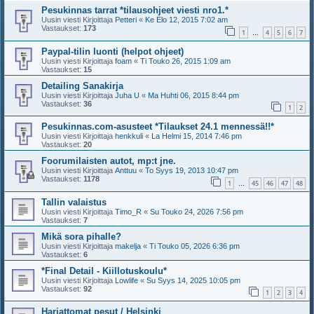
Pesukinnas tarrat *tilausohjeet viesti nro1.*
Uusin viesti Kirjoittaja
Petteri
«
Ke Elo 12, 2015 7:02 am
Vastaukset:
173
1
4
5
6
7
…
Paypal-tilin luonti (helpot ohjeet)
Uusin viesti Kirjoittaja
foam
«
Ti Touko 26, 2015 1:09 am
Vastaukset:
15
Detailing Sanakirja
Uusin viesti Kirjoittaja
Juha U
«
Ma Huhti 06, 2015 8:44 pm
Vastaukset:
36
1
2
Pesukinnas.com-asusteet *Tilaukset 24.1 mennessä!!*
Uusin viesti Kirjoittaja
henkkuli
«
La Helmi 15, 2014 7:46 pm
Vastaukset:
20
Foorumilaisten autot, mp:t jne.
Uusin viesti Kirjoittaja
Anttuu
«
To Syys 19, 2013 10:47 pm
Vastaukset:
1178
1
45
46
47
48
…
Tallin valaistus
Uusin viesti Kirjoittaja
Timo_R
«
Su Touko 24, 2026 7:56 pm
Vastaukset:
7
Mikä sora pihalle?
Uusin viesti Kirjoittaja
makelja
«
Ti Touko 05, 2026 6:36 pm
Vastaukset:
6
*Final Detail - Kiillotuskoulu*
Uusin viesti Kirjoittaja
Lowlife
«
Su Syys 14, 2025 10:05 pm
Vastaukset:
92
1
2
3
4
Harjattomat pesut / Helsinki