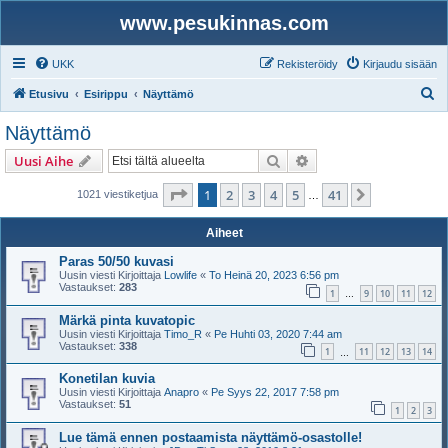
www.pesukinnas.com
UKK
Rekisteröidy
Kirjaudu sisään
E
Etusivu
Esirippu
Näyttämö
t
Näyttämö
s
Etsi
Tarkennettu haku
Uusi Aihe
i
Sivu
1
/
41
1
2
3
4
5
41
Seuraava
1021 viestiketjua
…
Aiheet
Paras 50/50 kuvasi
Uusin viesti Kirjoittaja
Lowlife
«
To Heinä 20, 2023 6:56 pm
Vastaukset:
283
1
9
10
11
12
…
Märkä pinta kuvatopic
Uusin viesti Kirjoittaja
Timo_R
«
Pe Huhti 03, 2020 7:44 am
Vastaukset:
338
1
11
12
13
14
…
Konetilan kuvia
Uusin viesti Kirjoittaja
Anapro
«
Pe Syys 22, 2017 7:58 pm
Vastaukset:
51
1
2
3
Lue tämä ennen postaamista näyttämö-osastolle!