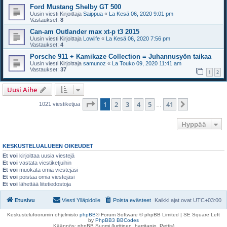
Ford Mustang Shelby GT 500
Uusin viesti Kirjoittaja
Saippua
«
La Kesä 06, 2020 9:01 pm
Vastaukset:
8
Can-am Outlander max xt-p t3 2015
Uusin viesti Kirjoittaja
Lowlife
«
La Kesä 06, 2020 7:56 pm
Vastaukset:
4
Porsche 911 + Kamikaze Collection = Juhannusyön taikaa
Uusin viesti Kirjoittaja
samunoz
«
La Touko 09, 2020 11:41 am
Vastaukset:
37
1
2
Uusi Aihe
Sivu
1
/
41
1
2
3
4
5
41
Seuraava
1021 viestiketjua
…
Hyppää
KESKUSTELUALUEEN OIKEUDET
Et voi
kirjoittaa uusia viestejä
Et voi
vastata viestiketjuihin
Et voi
muokata omia viestejäsi
Et voi
poistaa omia viestejäsi
Et voi
lähettää liitetiedostoja
Etusivu
Viesti Ylläpidolle
Poista evästeet
Kaikki ajat ovat
UTC+03:00
Keskustelufoorumin ohjelmisto
phpBB
® Forum Software © phpBB Limited | SE Square Left
by
PhpBB3 BBCodes
Käännös: phpBB Suomi (lurttinen, harritapio, Pettis)