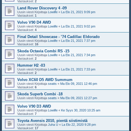
Vastaukset:
2
Land Rover Discovery 4 -09
Uusin viesti Kirjoittaja
Lowlife
«
La Elo 21, 2021 9:09 pm
Vastaukset:
1
Volvo V90 D4 AWD
Uusin viesti Kirjoittaja
Lowlife
«
La Elo 21, 2021 9:02 pm
Vastaukset:
4
Final Detail Showcase - ’74 Cadillac Eldorado
Uusin viesti Kirjoittaja
Lowlife
«
La Elo 21, 2021 7:37 pm
Vastaukset:
16
Skoda Octavia Combi RS -15
Uusin viesti Kirjoittaja
Lowlife
«
La Elo 21, 2021 7:34 pm
Vastaukset:
2
Hummer H2 -03
Uusin viesti Kirjoittaja
Lowlife
«
La Elo 21, 2021 7:33 pm
Vastaukset:
2
Volvo XC60 D5 AWD Summum
Uusin viesti Kirjoittaja
seatts
«
Ma Elo 09, 2021 12:46 pm
Vastaukset:
6
Skoda Superb Combi -18
Uusin viesti Kirjoittaja
seatts
«
Ma Elo 09, 2021 12:27 pm
Volvo V90 D3 AWD
Uusin viesti Kirjoittaja
Lowlife
«
Ke Syys 30, 2020 10:25 am
Vastaukset:
7
Toyota Avensis 2010, pientä siistimistä
Uusin viesti Kirjoittaja
Juha U
«
La Elo 22, 2020 9:28 pm
Vastaukset:
17