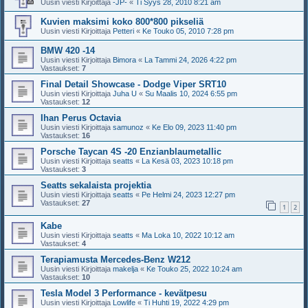
Uusin viesti Kirjoittaja
-JP-
«
Ti Syys 28, 2010 8:21 am
Kuvien maksimi koko 800*800 pikseliä
Uusin viesti Kirjoittaja
Petteri
«
Ke Touko 05, 2010 7:28 pm
BMW 420 -14
Uusin viesti Kirjoittaja
Bimora
«
La Tammi 24, 2026 4:22 pm
Vastaukset:
7
Final Detail Showcase - Dodge Viper SRT10
Uusin viesti Kirjoittaja
Juha U
«
Su Maalis 10, 2024 6:55 pm
Vastaukset:
12
Ihan Perus Octavia
Uusin viesti Kirjoittaja
samunoz
«
Ke Elo 09, 2023 11:40 pm
Vastaukset:
16
Porsche Taycan 4S -20 Enzianblaumetallic
Uusin viesti Kirjoittaja
seatts
«
La Kesä 03, 2023 10:18 pm
Vastaukset:
3
Seatts sekalaista projektia
Uusin viesti Kirjoittaja
seatts
«
Pe Helmi 24, 2023 12:27 pm
Vastaukset:
27
1
2
Kabe
Uusin viesti Kirjoittaja
seatts
«
Ma Loka 10, 2022 10:12 am
Vastaukset:
4
Terapiamusta Mercedes-Benz W212
Uusin viesti Kirjoittaja
makelja
«
Ke Touko 25, 2022 10:24 am
Vastaukset:
10
Tesla Model 3 Performance - kevätpesu
Uusin viesti Kirjoittaja
Lowlife
«
Ti Huhti 19, 2022 4:29 pm