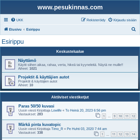
www.pesukinnas.com
UKK
Rekisteröidy
Kirjaudu sisään
E
Etusivu
Esirippu
t
Esirippu
s
Keskustelualue
i
Näyttämö
Käytit siihen aikaa, rahaa, verta, hikeä tai kyyneleitä. Näytä ne muille!!
Aiheet:
1021
Projektit & käyttäjien autot
Projektit & käyttäjien autot
Aiheet:
10
Aktiiviset viestiketjut
Paras 50/50 kuvasi
Uusin viesti Kirjoittaja
Lowlife
«
To Heinä 20, 2023 6:56 pm
Vastaukset:
283
1
9
10
11
12
…
Märkä pinta kuvatopic
Uusin viesti Kirjoittaja
Timo_R
«
Pe Huhti 03, 2020 7:44 am
Vastaukset:
338
1
11
12
13
14
…