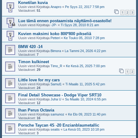
Konetilan kuvia
Uusin viesti Kirjoittaja
Anapro
«
Pe Syys 22, 2017 7:58 pm
Vastaukset:
51
1
2
3
Lue tämä ennen postaamista näyttämö-osastolle!
Uusin viesti Kirjoittaja
-JP-
«
Ti Syys 28, 2010 8:21 am
Kuvien maksimi koko 800*800 pikseliä
Uusin viesti Kirjoittaja
Petteri
«
Ke Touko 05, 2010 7:28 pm
BMW 420 -14
Uusin viesti Kirjoittaja
Bimora
«
La Tammi 24, 2026 4:22 pm
Vastaukset:
7
Timon kulkineet
Uusin viesti Kirjoittaja
Timo_R
«
Ke Kesä 25, 2025 7:00 pm
Vastaukset:
29
1
2
Little love for my cars
Uusin viesti Kirjoittaja
Samul1
«
Ti Maalis 11, 2025 5:42 pm
Vastaukset:
24
Final Detail Showcase - Dodge Viper SRT10
Uusin viesti Kirjoittaja
Juha U
«
Su Maalis 10, 2024 6:55 pm
Vastaukset:
12
Ihan Perus Octavia
Uusin viesti Kirjoittaja
samunoz
«
Ke Elo 09, 2023 11:40 pm
Vastaukset:
16
Porsche Taycan 4S -20 Enzianblaumetallic
Uusin viesti Kirjoittaja
seatts
«
La Kesä 03, 2023 10:18 pm
Vastaukset:
3