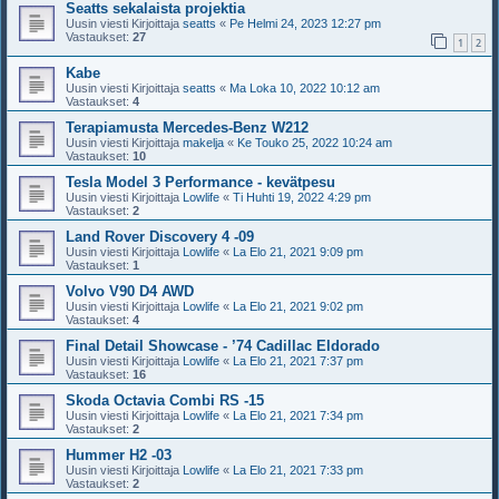
Seatts sekalaista projektia
Uusin viesti Kirjoittaja
seatts
«
Pe Helmi 24, 2023 12:27 pm
Vastaukset:
27
1
2
Kabe
Uusin viesti Kirjoittaja
seatts
«
Ma Loka 10, 2022 10:12 am
Vastaukset:
4
Terapiamusta Mercedes-Benz W212
Uusin viesti Kirjoittaja
makelja
«
Ke Touko 25, 2022 10:24 am
Vastaukset:
10
Tesla Model 3 Performance - kevätpesu
Uusin viesti Kirjoittaja
Lowlife
«
Ti Huhti 19, 2022 4:29 pm
Vastaukset:
2
Land Rover Discovery 4 -09
Uusin viesti Kirjoittaja
Lowlife
«
La Elo 21, 2021 9:09 pm
Vastaukset:
1
Volvo V90 D4 AWD
Uusin viesti Kirjoittaja
Lowlife
«
La Elo 21, 2021 9:02 pm
Vastaukset:
4
Final Detail Showcase - ’74 Cadillac Eldorado
Uusin viesti Kirjoittaja
Lowlife
«
La Elo 21, 2021 7:37 pm
Vastaukset:
16
Skoda Octavia Combi RS -15
Uusin viesti Kirjoittaja
Lowlife
«
La Elo 21, 2021 7:34 pm
Vastaukset:
2
Hummer H2 -03
Uusin viesti Kirjoittaja
Lowlife
«
La Elo 21, 2021 7:33 pm
Vastaukset:
2