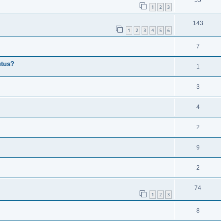
55
1
2
3
143
1
2
3
4
5
6
7
utus?
1
3
4
2
9
2
74
1
2
3
8