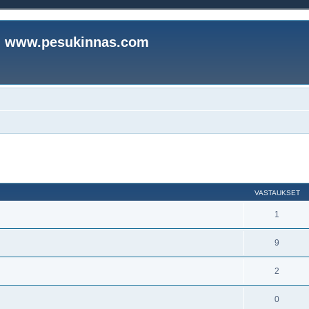
www.pesukinnas.com
nettu haku
VASTAUKSET
1
9
2
0