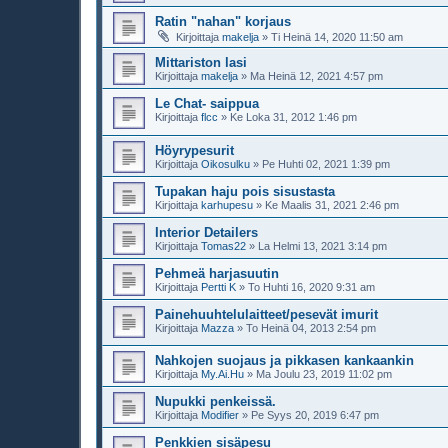
Ratin "nahan" korjaus
Kirjoittaja
makelja
»
Ti Heinä 14, 2020 11:50 am
Mittariston lasi
Kirjoittaja
makelja
»
Ma Heinä 12, 2021 4:57 pm
Le Chat- saippua
Kirjoittaja
flcc
»
Ke Loka 31, 2012 1:46 pm
Höyrypesurit
Kirjoittaja
Oikosulku
»
Pe Huhti 02, 2021 1:39 pm
Tupakan haju pois sisustasta
Kirjoittaja
karhupesu
»
Ke Maalis 31, 2021 2:46 pm
Interior Detailers
Kirjoittaja
Tomas22
»
La Helmi 13, 2021 3:14 pm
Pehmeä harjasuutin
Kirjoittaja
Pertti K
»
To Huhti 16, 2020 9:31 am
Painehuuhtelulaitteet/pesevät imurit
Kirjoittaja
Mazza
»
To Heinä 04, 2013 2:54 pm
Nahkojen suojaus ja pikkasen kankaankin
Kirjoittaja
My.Ai.Hu
»
Ma Joulu 23, 2019 11:02 pm
Nupukki penkeissä.
Kirjoittaja
Modifier
»
Pe Syys 20, 2019 6:47 pm
Penkkien sisäpesu