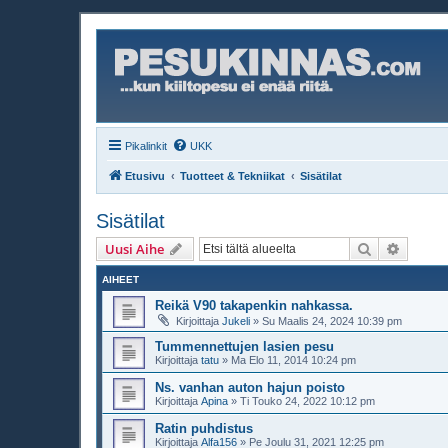
Pikalinkit
UKK
Etusivu
Tuotteet & Tekniikat
Sisätilat
Sisätilat
Etsi
Tarken
Uusi Aihe
AIHEET
Reikä V90 takapenkin nahkassa.
Kirjoittaja
Jukeli
»
Su Maalis 24, 2024 10:39 pm
Tummennettujen lasien pesu
Kirjoittaja
tatu
»
Ma Elo 11, 2014 10:24 pm
Ns. vanhan auton hajun poisto
Kirjoittaja
Apina
»
Ti Touko 24, 2022 10:12 pm
Ratin puhdistus
Kirjoittaja
Alfa156
»
Pe Joulu 31, 2021 12:25 pm