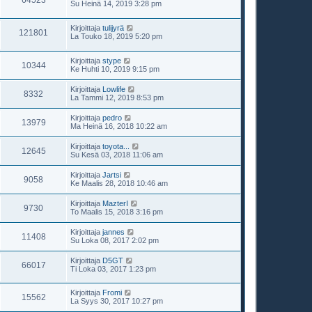
64523
Su Heinä 14, 2019 3:28 pm
Kirjoittaja
tulijyrä
121801
La Touko 18, 2019 5:20 pm
Kirjoittaja
stype
10344
Ke Huhti 10, 2019 9:15 pm
Kirjoittaja
Lowlife
8332
La Tammi 12, 2019 8:53 pm
Kirjoittaja
pedro
13979
Ma Heinä 16, 2018 10:22 am
Kirjoittaja
toyota...
12645
Su Kesä 03, 2018 11:06 am
Kirjoittaja
Jartsi
9058
Ke Maalis 28, 2018 10:46 am
Kirjoittaja
MazterI
9730
To Maalis 15, 2018 3:16 pm
Kirjoittaja
jannes
11408
Su Loka 08, 2017 2:02 pm
Kirjoittaja
D5GT
66017
Ti Loka 03, 2017 1:23 pm
Kirjoittaja
Fromi
15562
La Syys 30, 2017 10:27 pm