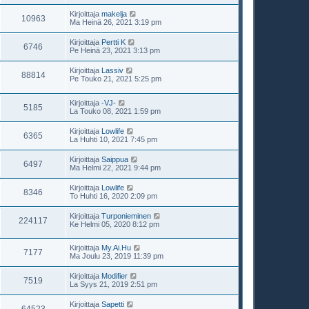
Kirjoittaja
makelja
10963
Ma Heinä 26, 2021 3:19 pm
Kirjoittaja
Pertti K
6746
Pe Heinä 23, 2021 3:13 pm
Kirjoittaja
Lassiv
88814
Pe Touko 21, 2021 5:25 pm
Kirjoittaja
-VJ-
5185
La Touko 08, 2021 1:59 pm
Kirjoittaja
Lowlife
6365
La Huhti 10, 2021 7:45 pm
Kirjoittaja
Saippua
6497
Ma Helmi 22, 2021 9:44 pm
Kirjoittaja
Lowlife
8346
To Huhti 16, 2020 2:09 pm
Kirjoittaja
Turponieminen
224117
Ke Helmi 05, 2020 8:12 pm
Kirjoittaja
My.Ai.Hu
7177
Ma Joulu 23, 2019 11:39 pm
Kirjoittaja
Modifier
7519
La Syys 21, 2019 2:51 pm
Kirjoittaja
Sapetti