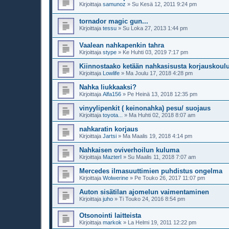
Kirjoittaja
samunoz
»
Su Kesä 12, 2011 9:24 pm
tornador magic gun...
Kirjoittaja
tessu
»
Su Loka 27, 2013 1:44 pm
Vaalean nahkapenkin tahra
Kirjoittaja
stype
»
Ke Huhti 03, 2019 7:17 pm
Kiinnostaako ketään nahkasisusta korjauskoul
Kirjoittaja
Lowlife
»
Ma Joulu 17, 2018 4:28 pm
Nahka liukkaaksi?
Kirjoittaja
Alfa156
»
Pe Heinä 13, 2018 12:35 pm
vinyylipenkit ( keinonahka) pesu/ suojaus
Kirjoittaja
toyota...
»
Ma Huhti 02, 2018 8:07 am
nahkaratin korjaus
Kirjoittaja
Jartsi
»
Ma Maalis 19, 2018 4:14 pm
Nahkaisen oviverhoilun kuluma
Kirjoittaja
MazterI
»
Su Maalis 11, 2018 7:07 am
Mercedes ilmasuuttimien puhdistus ongelma
Kirjoittaja
Wolwerine
»
Pe Touko 26, 2017 11:07 pm
Auton sisätilan ajomelun vaimentaminen
Kirjoittaja
juho
»
Ti Touko 24, 2016 8:54 pm
Otsonointi laitteista
Kirjoittaja
markok
»
La Helmi 19, 2011 12:22 pm