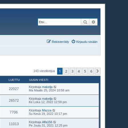
Etsi
Tarkennettu haku
Rekisteröidy
Kirjaudu sisään
1
2
3
4
5
6
Seuraava
143 viestiketjua
LUETTU
UUSIN VIESTI
Kirjoittaja
makelja
22027
Ma Maalis 25, 2024 10:58 am
Kirjoittaja
makelja
26572
Ke Loka 12, 2022 12:59 pm
Kirjoittaja
Mazza
7706
Su Kesä 19, 2022 10:17 pm
Kirjoittaja
Alfa156
11013
Pe Joulu 31, 2021 12:25 pm