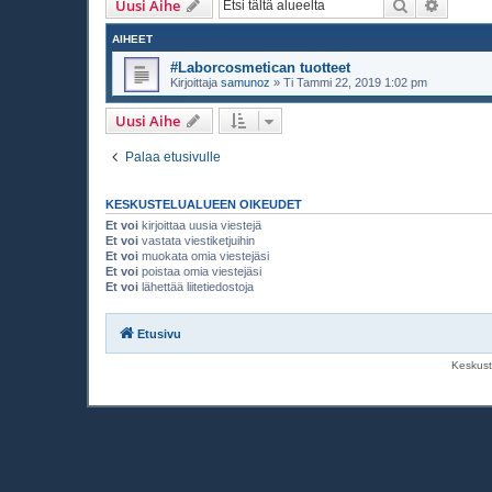
Etsi
Tarken
Uusi Aihe
AIHEET
#Laborcosmetican tuotteet
Kirjoittaja
samunoz
»
Ti Tammi 22, 2019 1:02 pm
Uusi Aihe
Palaa etusivulle
KESKUSTELUALUEEN OIKEUDET
Et voi
kirjoittaa uusia viestejä
Et voi
vastata viestiketjuihin
Et voi
muokata omia viestejäsi
Et voi
poistaa omia viestejäsi
Et voi
lähettää liitetiedostoja
Etusivu
Keskust