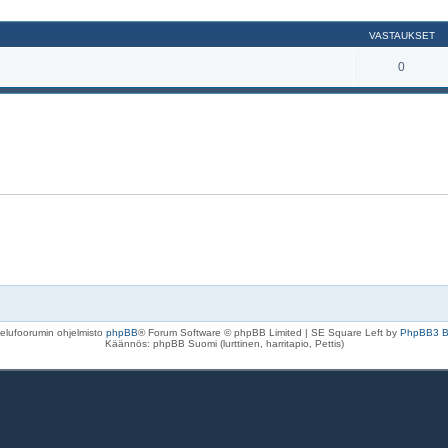
nettu haku
VASTAUKSET
0
elufoorumin ohjelmisto
phpBB
® Forum Software © phpBB Limited | SE Square Left by
PhpBB3 
Käännös: phpBB Suomi (lurttinen, harritapio, Pettis)