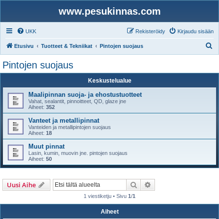
www.pesukinnas.com
UKK
Rekisteröidy
Kirjaudu sisään
E
Etusivu
Tuotteet & Tekniikat
Pintojen suojaus
t
Pintojen suojaus
s
Keskustelualue
i
Maalipinnan suoja- ja ehostustuotteet
Vahat, sealantit, pinnoitteet, QD, glaze jne
Aiheet:
352
Vanteet ja metallipinnat
Vanteiden ja metallipintojen suojaus
Aiheet:
18
Muut pinnat
Lasin, kumin, muovin jne. pintojen suojaus
Aiheet:
50
Etsi
Tarkennettu haku
Uusi Aihe
1 viestiketju • Sivu
1
/
1
Aiheet