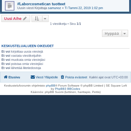
#Laborcosmetican tuotteet
Uusin viesti Kirjoittaja
samunoz
«
Ti Tammi 22, 2019 1:02 pm
Uusi Aihe
1 viestiketju • Sivu
1
/
1
Hyppää
KESKUSTELUALUEEN OIKEUDET
Et voi
kirjoittaa uusia viestejä
Et voi
vastata viestiketjuihin
Et voi
muokata omia viestejäsi
Et voi
poistaa omia viestejäsi
Et voi
lähettää liitetiedostoja
Etusivu
Viesti Ylläpidolle
Poista evästeet
Kaikki ajat ovat
UTC+03:00
Keskustelufoorumin ohjelmisto
phpBB
® Forum Software © phpBB Limited | SE Square Left
by
PhpBB3 BBCodes
Käännös: phpBB Suomi (lurttinen, harritapio, Pettis)