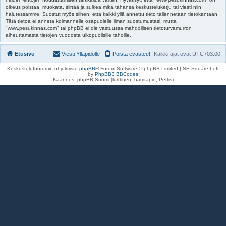
oikeus poistaa, muokata, siirtää ja sulkea mikä tahansa keskusteluketju tai viesti niin
halutessamme. Suostut myös siihen, että kaikki yllä annettu tieto tallennetaan tietokantaan.
Tätä tietoa ei anneta kolmannelle osapuolelle ilman suostumustasi, mutta
"www.pesukinnas.com" tai phpBB ei ole vastuussa mahdollisen tietoturvamurron
aiheuttamasta tietojen vuodosta ulkopuolisille tahoille.
Etusivu
Viesti Ylläpidolle
Poista evästeet
Kaikki ajat ovat
UTC+03:00
Keskustelufoorumin ohjelmisto
phpBB
® Forum Software © phpBB Limited | SE Square Left
by
PhpBB3 BBCodes
Käännös: phpBB Suomi (lurttinen, harritapio, Pettis)