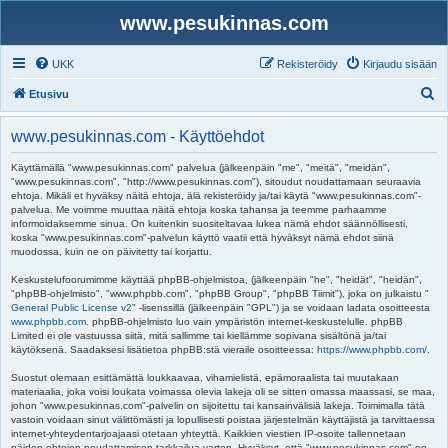
www.pesukinnas.com
UKK
Rekisteröidy
Kirjaudu sisään
E
Etusivu
t
www.pesukinnas.com - Käyttöehdot
s
i
Käyttämällä "www.pesukinnas.com" palvelua (jälkeenpäin "me", "meitä", "meidän",
"www.pesukinnas.com", "http://www.pesukinnas.com"), sitoudut noudattamaan seuraavia
ehtoja. Mikäli et hyväksy näitä ehtoja, älä rekisteröidy ja/tai käytä "www.pesukinnas.com"-
palvelua. Me voimme muuttaa näitä ehtoja koska tahansa ja teemme parhaamme
informoidaksemme sinua. On kuitenkin suositeltavaa lukea nämä ehdot säännöllisesti,
koska "www.pesukinnas.com"-palvelun käyttö vaatii että hyväksyt nämä ehdot siinä
muodossa, kuin ne on päivitetty tai korjattu.
Keskustelufoorumimme käyttää phpBB-ohjelmistoa, (jälkeenpäin "he", "heidät", "heidän",
"phpBB-ohjelmisto", "www.phpbb.com", "phpBB Group", "phpBB Tiimit"), joka on julkaistu "
General Public License v2
" -lisenssillä (jälkeenpäin "GPL") ja se voidaan ladata osoitteesta
www.phpbb.com
. phpBB-ohjelmisto luo vain ympäristön internet-keskustelulle. phpBB
Limited ei ole vastuussa siitä, mitä sallimme tai kiellämme sopivana sisältönä ja/tai
käytöksenä. Saadaksesi lisätietoa phpBB:stä vieraile osoitteessa:
https://www.phpbb.com/
.
Suostut olemaan esittämättä loukkaavaa, vihamielistä, epämoraalista tai muutakaan
materiaalia, joka voisi loukata voimassa olevia lakeja oli se sitten omassa maassasi, se maa,
johon "www.pesukinnas.com"-palvelin on sijoitettu tai kansainvälisiä lakeja. Toimimalla tätä
vastoin voidaan sinut välittömästi ja lopullisesti poistaa järjestelmän käyttäjistä ja tarvittaessa
internet-yhteydentarjoajaasi otetaan yhteyttä. Kaikkien viestien IP-osoite tallennetaan
näiden ehtojen noudattamisen tarkkailua varten. Hyväksyt, että "www.pesukinnas.com" on