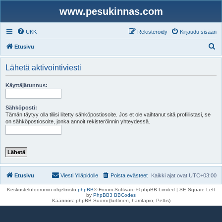
www.pesukinnas.com
UKK
Rekisteröidy
Kirjaudu sisään
E
Etusivu
t
Lähetä aktivointiviesti
s
i
Käyttäjätunnus:
Sähköposti:
Tämän täytyy olla tiliisi liitetty sähköpostiosoite. Jos et ole vaihtanut sitä profiilistasi, se
on sähköpostiosoite, jonka annoit rekisteröinnin yhteydessä.
Etusivu
Viesti Ylläpidolle
Poista evästeet
Kaikki ajat ovat
UTC+03:00
Keskustelufoorumin ohjelmisto
phpBB
® Forum Software © phpBB Limited | SE Square Left
by
PhpBB3 BBCodes
Käännös: phpBB Suomi (lurttinen, harritapio, Pettis)