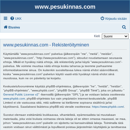
www.pesukinnas.com
UKK
Kirjaudu sisään
E
Etusivu
t
Kieli:
s
www.pesukinnas.com - Rekisteröityminen
i
Käyttämällä "www.pesukinnas.com" palvelua (jälkeenpäin "me", "meitä", "meidän",
"www.pesukinnas.com", "http://www.pesukinnas.com"), sitoudut noudattamaan seuraavia
ehtoja. Mikäli et hyväksy näitä ehtoja, älä rekisteröidy ja/tai käytä "www.pesukinnas.com"-
palvelua. Me voimme muuttaa näitä ehtoja koska tahansa ja teemme parhaamme
informoidaksemme sinua. On kuitenkin suositeltavaa lukea nämä ehdot säännöllisesti,
koska "www.pesukinnas.com"-palvelun käyttö vaatii että hyväksyt nämä ehdot siinä
muodossa, kuin ne on päivitetty tai korjattu.
Keskustelufoorumimme käyttää phpBB-ohjelmistoa, (jälkeenpäin "he", "heidät", "heidän",
"phpBB-ohjelmisto", "www.phpbb.com", "phpBB Group", "phpBB Tiimit"), joka on julkaistu "
General Public License v2
" -lisenssillä (jälkeenpäin "GPL") ja se voidaan ladata osoitteesta
www.phpbb.com
. phpBB-ohjelmisto luo vain ympäristön internet-keskustelulle. phpBB
Limited ei ole vastuussa siitä, mitä sallimme tai kiellämme sopivana sisältönä ja/tai
käytöksenä. Saadaksesi lisätietoa phpBB:stä vieraile osoitteessa:
https://www.phpbb.com/
.
Suostut olemaan esittämättä loukkaavaa, vihamielistä, epämoraalista tai muutakaan
materiaalia, joka voisi loukata voimassa olevia lakeja oli se sitten omassa maassasi, se maa,
johon "www.pesukinnas.com"-palvelin on sijoitettu tai kansainvälisiä lakeja. Toimimalla tätä
vastoin voidaan sinut välittömästi ja lopullisesti poistaa järjestelmän käyttäjistä ja tarvittaessa