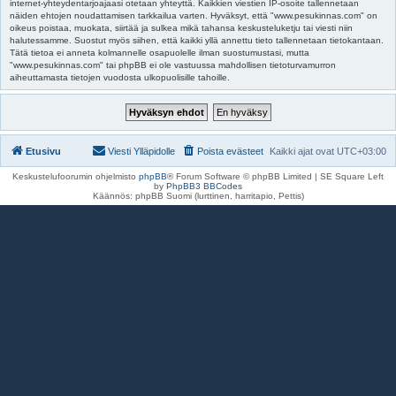
internet-yhteydentarjoajaasi otetaan yhteyttä. Kaikkien viestien IP-osoite tallennetaan
näiden ehtojen noudattamisen tarkkailua varten. Hyväksyt, että "www.pesukinnas.com" on
oikeus poistaa, muokata, siirtää ja sulkea mikä tahansa keskusteluketju tai viesti niin
halutessamme. Suostut myös siihen, että kaikki yllä annettu tieto tallennetaan tietokantaan.
Tätä tietoa ei anneta kolmannelle osapuolelle ilman suostumustasi, mutta
"www.pesukinnas.com" tai phpBB ei ole vastuussa mahdollisen tietoturvamurron
aiheuttamasta tietojen vuodosta ulkopuolisille tahoille.
Etusivu
Viesti Ylläpidolle
Poista evästeet
Kaikki ajat ovat
UTC+03:00
Keskustelufoorumin ohjelmisto
phpBB
® Forum Software © phpBB Limited | SE Square Left
by
PhpBB3 BBCodes
Käännös: phpBB Suomi (lurttinen, harritapio, Pettis)