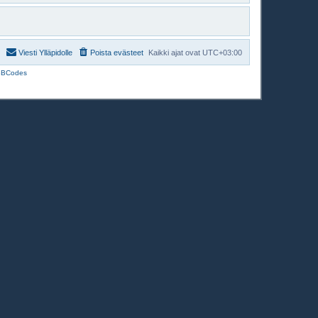
Viesti Ylläpidolle
Poista evästeet
Kaikki ajat ovat
UTC+03:00
BBCodes