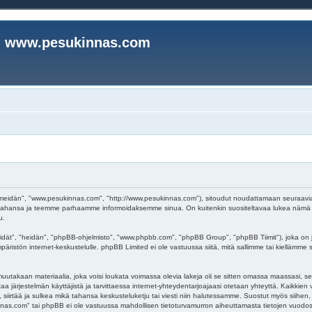
www.pesukinnas.com
eidän", "www.pesukinnas.com", "http://www.pesukinnas.com"), sitoudut noudattamaan seuraavia ehto
ahansa ja teemme parhaamme informoidaksemme sinua. On kuitenkin suositeltavaa lukea nämä eh
u.
dät", "heidän", "phpBB-ohjelmisto", "www.phpbb.com", "phpBB Group", "phpBB Tiimit"), joka on j
päristön internet-keskustelulle. phpBB Limited ei ole vastuussa siitä, mitä sallimme tai kiellämme
uutakaan materiaalia, joka voisi loukata voimassa olevia lakeja oli se sitten omassa maassasi, se
oistaa järjestelmän käyttäjistä ja tarvittaessa internet-yhteydentarjoajaasi otetaan yhteyttä. Kaikki
irtää ja sulkea mikä tahansa keskusteluketju tai viesti niin halutessamme. Suostut myös siihen, et
s.com" tai phpBB ei ole vastuussa mahdollisen tietoturvamurron aiheuttamasta tietojen vuodosta 