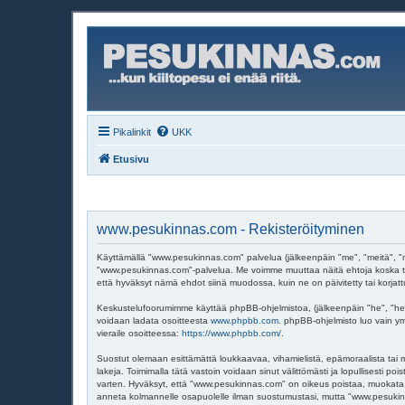
Pikalinkit
UKK
Etusivu
www.pesukinnas.com - Rekisteröityminen
Käyttämällä "www.pesukinnas.com" palvelua (jälkeenpäin "me", "meitä", "m
"www.pesukinnas.com"-palvelua. Me voimme muuttaa näitä ehtoja koska t
että hyväksyt nämä ehdot siinä muodossa, kuin ne on päivitetty tai korjatt
Keskustelufoorumimme käyttää phpBB-ohjelmistoa, (jälkeenpäin "he", "hei
voidaan ladata osoitteesta
www.phpbb.com
. phpBB-ohjelmisto luo vain ym
vieraile osoitteessa:
https://www.phpbb.com/
.
Suostut olemaan esittämättä loukkaavaa, vihamielistä, epämoraalista tai m
lakeja. Toimimalla tätä vastoin voidaan sinut välittömästi ja lopullisesti p
varten. Hyväksyt, että "www.pesukinnas.com" on oikeus poistaa, muokata, si
anneta kolmannelle osapuolelle ilman suostumustasi, mutta "www.pesukinna