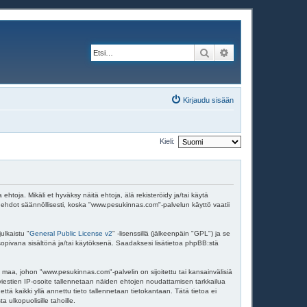
Etsi
Tarkennettu haku
Kirjaudu sisään
Kieli:
ja. Mikäli et hyväksy näitä ehtoja, älä rekisteröidy ja/tai käytä
dot säännöllisesti, koska "www.pesukinnas.com"-palvelun käyttö vaatii
ulkaistu "
General Public License v2
" -lisenssillä (jälkeenpäin "GPL") ja se
 sopivana sisältönä ja/tai käytöksenä. Saadaksesi lisätietoa phpBB:stä
 maa, johon "www.pesukinnas.com"-palvelin on sijoitettu tai kansainvälisiä
en viestien IP-osoite tallennetaan näiden ehtojen noudattamisen tarkkailua
tä kaikki yllä annettu tieto tallennetaan tietokantaan. Tätä tietoa ei
ulkopuolisille tahoille.