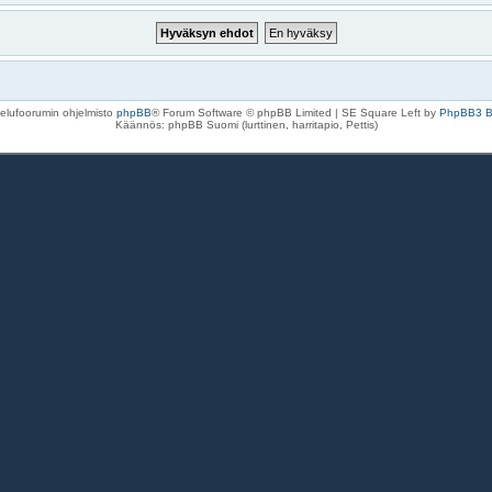
elufoorumin ohjelmisto
phpBB
® Forum Software © phpBB Limited | SE Square Left by
PhpBB3 
Käännös: phpBB Suomi (lurttinen, harritapio, Pettis)