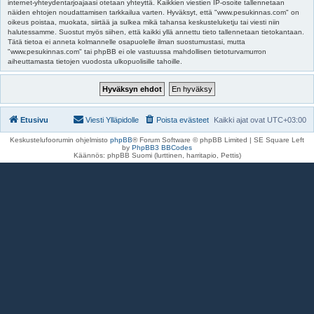
internet-yhteydentarjoajaasi otetaan yhteyttä. Kaikkien viestien IP-osoite tallennetaan
näiden ehtojen noudattamisen tarkkailua varten. Hyväksyt, että "www.pesukinnas.com" on
oikeus poistaa, muokata, siirtää ja sulkea mikä tahansa keskusteluketju tai viesti niin
halutessamme. Suostut myös siihen, että kaikki yllä annettu tieto tallennetaan tietokantaan.
Tätä tietoa ei anneta kolmannelle osapuolelle ilman suostumustasi, mutta
"www.pesukinnas.com" tai phpBB ei ole vastuussa mahdollisen tietoturvamurron
aiheuttamasta tietojen vuodosta ulkopuolisille tahoille.
Etusivu
Viesti Ylläpidolle
Poista evästeet
Kaikki ajat ovat
UTC+03:00
Keskustelufoorumin ohjelmisto
phpBB
® Forum Software © phpBB Limited | SE Square Left
by
PhpBB3 BBCodes
Käännös: phpBB Suomi (lurttinen, harritapio, Pettis)