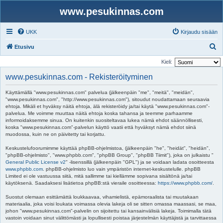
www.pesukinnas.com
UKK
Kirjaudu sisään
E
Etusivu
t
Kieli:
s
www.pesukinnas.com - Rekisteröityminen
i
Käyttämällä "www.pesukinnas.com" palvelua (jälkeenpäin "me", "meitä", "meidän",
"www.pesukinnas.com", "http://www.pesukinnas.com"), sitoudut noudattamaan seuraavia
ehtoja. Mikäli et hyväksy näitä ehtoja, älä rekisteröidy ja/tai käytä "www.pesukinnas.com"-
palvelua. Me voimme muuttaa näitä ehtoja koska tahansa ja teemme parhaamme
informoidaksemme sinua. On kuitenkin suositeltavaa lukea nämä ehdot säännöllisesti,
koska "www.pesukinnas.com"-palvelun käyttö vaatii että hyväksyt nämä ehdot siinä
muodossa, kuin ne on päivitetty tai korjattu.
Keskustelufoorumimme käyttää phpBB-ohjelmistoa, (jälkeenpäin "he", "heidät", "heidän",
"phpBB-ohjelmisto", "www.phpbb.com", "phpBB Group", "phpBB Tiimit"), joka on julkaistu "
General Public License v2
" -lisenssillä (jälkeenpäin "GPL") ja se voidaan ladata osoitteesta
www.phpbb.com
. phpBB-ohjelmisto luo vain ympäristön internet-keskustelulle. phpBB
Limited ei ole vastuussa siitä, mitä sallimme tai kiellämme sopivana sisältönä ja/tai
käytöksenä. Saadaksesi lisätietoa phpBB:stä vieraile osoitteessa:
https://www.phpbb.com/
.
Suostut olemaan esittämättä loukkaavaa, vihamielistä, epämoraalista tai muutakaan
materiaalia, joka voisi loukata voimassa olevia lakeja oli se sitten omassa maassasi, se maa,
johon "www.pesukinnas.com"-palvelin on sijoitettu tai kansainvälisiä lakeja. Toimimalla tätä
vastoin voidaan sinut välittömästi ja lopullisesti poistaa järjestelmän käyttäjistä ja tarvittaessa