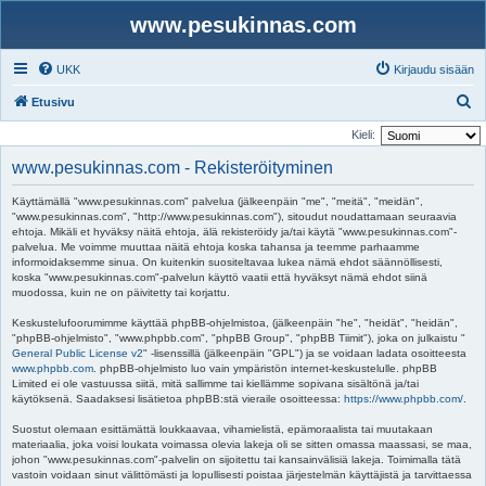
www.pesukinnas.com
UKK
Kirjaudu sisään
E
Etusivu
t
Kieli:
s
www.pesukinnas.com - Rekisteröityminen
i
Käyttämällä "www.pesukinnas.com" palvelua (jälkeenpäin "me", "meitä", "meidän",
"www.pesukinnas.com", "http://www.pesukinnas.com"), sitoudut noudattamaan seuraavia
ehtoja. Mikäli et hyväksy näitä ehtoja, älä rekisteröidy ja/tai käytä "www.pesukinnas.com"-
palvelua. Me voimme muuttaa näitä ehtoja koska tahansa ja teemme parhaamme
informoidaksemme sinua. On kuitenkin suositeltavaa lukea nämä ehdot säännöllisesti,
koska "www.pesukinnas.com"-palvelun käyttö vaatii että hyväksyt nämä ehdot siinä
muodossa, kuin ne on päivitetty tai korjattu.
Keskustelufoorumimme käyttää phpBB-ohjelmistoa, (jälkeenpäin "he", "heidät", "heidän",
"phpBB-ohjelmisto", "www.phpbb.com", "phpBB Group", "phpBB Tiimit"), joka on julkaistu "
General Public License v2
" -lisenssillä (jälkeenpäin "GPL") ja se voidaan ladata osoitteesta
www.phpbb.com
. phpBB-ohjelmisto luo vain ympäristön internet-keskustelulle. phpBB
Limited ei ole vastuussa siitä, mitä sallimme tai kiellämme sopivana sisältönä ja/tai
käytöksenä. Saadaksesi lisätietoa phpBB:stä vieraile osoitteessa:
https://www.phpbb.com/
.
Suostut olemaan esittämättä loukkaavaa, vihamielistä, epämoraalista tai muutakaan
materiaalia, joka voisi loukata voimassa olevia lakeja oli se sitten omassa maassasi, se maa,
johon "www.pesukinnas.com"-palvelin on sijoitettu tai kansainvälisiä lakeja. Toimimalla tätä
vastoin voidaan sinut välittömästi ja lopullisesti poistaa järjestelmän käyttäjistä ja tarvittaessa