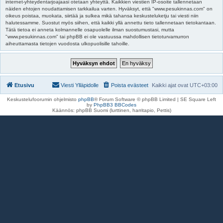
internet-yhteydentarjoajaasi otetaan yhteyttä. Kaikkien viestien IP-osoite tallennetaan
näiden ehtojen noudattamisen tarkkailua varten. Hyväksyt, että "www.pesukinnas.com" on
oikeus poistaa, muokata, siirtää ja sulkea mikä tahansa keskusteluketju tai viesti niin
halutessamme. Suostut myös siihen, että kaikki yllä annettu tieto tallennetaan tietokantaan.
Tätä tietoa ei anneta kolmannelle osapuolelle ilman suostumustasi, mutta
"www.pesukinnas.com" tai phpBB ei ole vastuussa mahdollisen tietoturvamurron
aiheuttamasta tietojen vuodosta ulkopuolisille tahoille.
Etusivu
Viesti Ylläpidolle
Poista evästeet
Kaikki ajat ovat
UTC+03:00
Keskustelufoorumin ohjelmisto
phpBB
® Forum Software © phpBB Limited | SE Square Left
by
PhpBB3 BBCodes
Käännös: phpBB Suomi (lurttinen, harritapio, Pettis)