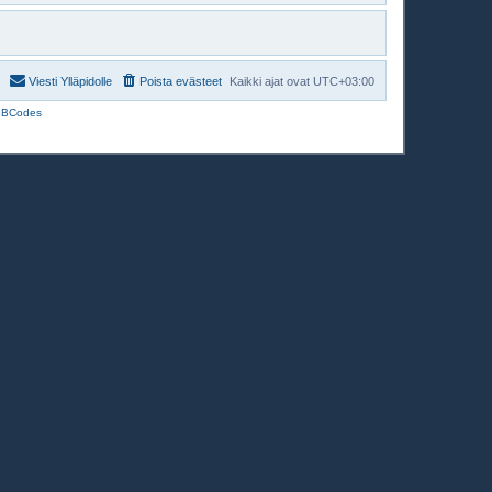
Viesti Ylläpidolle
Poista evästeet
Kaikki ajat ovat
UTC+03:00
BBCodes