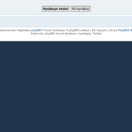
elufoorumin ohjelmisto
phpBB
® Forum Software © phpBB Limited | SE Square Left by
PhpBB3 
Käännös: phpBB Suomi (lurttinen, harritapio, Pettis)