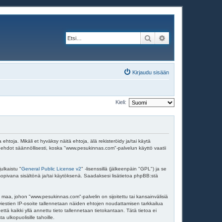
Etsi
Tarkennettu haku
Kirjaudu sisään
Kieli:
ja. Mikäli et hyväksy näitä ehtoja, älä rekisteröidy ja/tai käytä
dot säännöllisesti, koska "www.pesukinnas.com"-palvelun käyttö vaatii
ulkaistu "
General Public License v2
" -lisenssillä (jälkeenpäin "GPL") ja se
 sopivana sisältönä ja/tai käytöksenä. Saadaksesi lisätietoa phpBB:stä
 maa, johon "www.pesukinnas.com"-palvelin on sijoitettu tai kansainvälisiä
en viestien IP-osoite tallennetaan näiden ehtojen noudattamisen tarkkailua
tä kaikki yllä annettu tieto tallennetaan tietokantaan. Tätä tietoa ei
ulkopuolisille tahoille.