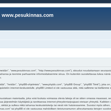
www.pesukinnas.com
eidän", "www.pesukinnas.com", "http://www.pesukinnas.com"), sitoudut noudattamaan seuraavia ehto
ahansa ja teemme parhaamme informoidaksemme sinua. On kuitenkin suositeltavaa lukea nämä eh
u.
dät", "heidän", "phpBB-ohjelmisto", "www.phpbb.com", "phpBB Group", "phpBB Tiimit"), joka on j
päristön internet-keskustelulle. phpBB Limited ei ole vastuussa siitä, mitä sallimme tai kiellämme
uutakaan materiaalia, joka voisi loukata voimassa olevia lakeja oli se sitten omassa maassasi, se
oistaa järjestelmän käyttäjistä ja tarvittaessa internet-yhteydentarjoajaasi otetaan yhteyttä. Kaikki
irtää ja sulkea mikä tahansa keskusteluketju tai viesti niin halutessamme. Suostut myös siihen, et
s.com" tai phpBB ei ole vastuussa mahdollisen tietoturvamurron aiheuttamasta tietojen vuodosta 