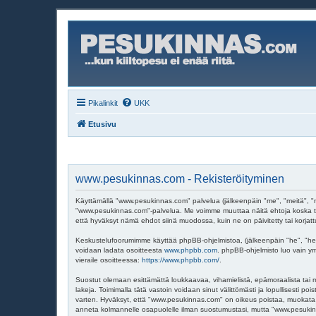
Pikalinkit
UKK
Etusivu
www.pesukinnas.com - Rekisteröityminen
Käyttämällä "www.pesukinnas.com" palvelua (jälkeenpäin "me", "meitä", "m
"www.pesukinnas.com"-palvelua. Me voimme muuttaa näitä ehtoja koska t
että hyväksyt nämä ehdot siinä muodossa, kuin ne on päivitetty tai korjatt
Keskustelufoorumimme käyttää phpBB-ohjelmistoa, (jälkeenpäin "he", "hei
voidaan ladata osoitteesta
www.phpbb.com
. phpBB-ohjelmisto luo vain ym
vieraile osoitteessa:
https://www.phpbb.com/
.
Suostut olemaan esittämättä loukkaavaa, vihamielistä, epämoraalista tai m
lakeja. Toimimalla tätä vastoin voidaan sinut välittömästi ja lopullisesti p
varten. Hyväksyt, että "www.pesukinnas.com" on oikeus poistaa, muokata, si
anneta kolmannelle osapuolelle ilman suostumustasi, mutta "www.pesukinna