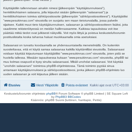
Käyttäjätiliin tallennetaan ainakin nimesi (jälkeenpäin "käyttäjätunnuksesi"),
henkilökohtainen salasana, jolla kirjaudut sisään (jälkeenpäin "salasanasi") ja
henkilökohtainen toimiva sähköpostiosoite (jälkeenpäin "sähköpostiosoitteesi"). Käyttäjätilisi
"www.pesukinnas.com"-sivustolla on suojattu sen maan tietoturvalailla, jossa palvelin
sijaitsee. Kaikki muut tieto käyttäjätunnuksen, salasanan ja sähköpostiosoitteen lisäksi, joita
vaadimme rekisteröityessä on meidän hallinnassamme. Kaikissa tapauksissa voit itse
päättää mitkä tiedot ovat julkisesti näkyvillä. Voit myös liittyä ja poistua keskustelufoorumin
postituslistalta koska tahansa haluat muokkaamalla omia asetuksiasi.
Salasanasi on turvattu koodaamalla se yhdensuuntaisella menetelmällä. On kuitenkin
suositeltavaa, että et käytä samaa salasanaa kaikilla käyttämilläsi sivustoilla. Salasanaasi
voidaan käyttää kirjautumaan käyttäjätiliisi "www.pesukinnas.com"-sivustolla, joten pidä se
huolella tallessa. Missään tapauksessa kukaan "www.pesukinnas.com"-sivustolta, phpBB tai
muu kolmas osapuoli ei kysy sinulta salasanaasi. Mikäli unohdat salasanasi. Voit käyttää
"unohdin salasanani" toimintoa phpBB-ohjelmistossa. Tämä toiminto pyytää sinua
antamaan käyttäjätunnuksesi ja sähköpostiosoitteesi, jonka jälkeen phpBB-ohjelmisto luo
uuden salasanan ja voit kirjautua jälleen sisään.
Etusivu
Viesti Ylläpidolle
Poista evästeet
Kaikki ajat ovat
UTC+03:00
Keskustelufoorumin ohjelmisto
phpBB
® Forum Software © phpBB Limited | SE Square Left
by
PhpBB3 BBCodes
Käännös: phpBB Suomi (lurttinen, harritapio, Pettis)