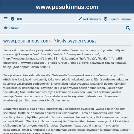
www.pesukinnas.com
UKK
Rekisteröidy
Kirjaudu sisään
E
Etusivu
t
www.pesukinnas.com - Yksityisyyden suoja
s
i
Tämä vakuutus selittää yksityiskohtaisesti, miten "www.pesukinnas.com" ja siihen liittyvät
yritykset (jälkeenpäin "me", "meitä", "meidän", "www.pesukinnas.com",
"http://www.pesukinnas.com") ja phpBB:n (jälkeenpäin "he", "heitä", "heidän", "phpBB-
ohjelmisto", "www.phpbb.com", "phpBB Group", "phpBB Tiimit") käyttävät sinulta kerättyjä
tietoja (jälkeenpäin "sinun tiedot").
Tietojasi kerätään kahdella tavalla: Selaamalla "www.pesukinnas.com"-sivustoa. phpBB-
ohjelmisto luo joitakin evästeitä, jotka ovat pieniä tekstitiedostoja. Nämä tiedostot ladataan
selaimesi väliaikaisiin tiedostoihin. Ensimmäiset kaksi evästettä sisältävät tiedon käyttäjän
yksilöimiseksi (jälkeenpäin "käyttäjän id") ja anonyymin session tunnisteen. (jälkeenpäin
"istunto id") Saat automaattiseti myös kolmannen evästeen, kun olet selannut joitakin
viestejä "www.pesukinnas.com"-sivustolla ja näitä käytetään tallentamaan lukemiasi
vestiketjuja ja näin parantaen käyttökokemustasi.
Saatamme myös luoda phpBB-ohjelmiston ulkopuolisen evästeen "www.pesukinnas.com"-
sivustolta, Mutta se on tämän dokumentin ulkopuolella. Tämä on tarkoitettu vain niille
sivuille, joilla on phpBB-ohjelmiston luomaa sisältöä. Toinen tapa, jolla keräämme tietoa on
se, mitä lähetät. Tämä voi olla, mutta ei rajoita: Viestin lähettäminen anonyyminä käyttäjänä
(Jälkeenpäin "anonyymit viestit"), rekisteröityminen "www.pesukinnas.com"-sivustolle
(jälkeenpäin "omat tunnuksesi") ja lähettämäsi viestit rekisteröitymisen ja sisäänkirjautumisen
jälkeen (jälkeenpäin "omat viestisi").