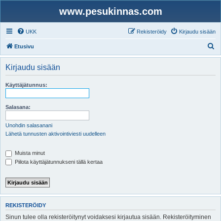
www.pesukinnas.com
UKK
Rekisteröidy
Kirjaudu sisään
E
Etusivu
t
Kirjaudu sisään
s
i
Käyttäjätunnus:
Salasana:
Unohdin salasanani
Lähetä tunnusten aktivointiviesti uudelleen
Muista minut
Piilota käyttäjätunnukseni tällä kertaa
REKISTERÖIDY
Sinun tulee olla rekisteröitynyt voidaksesi kirjautua sisään. Rekisteröityminen