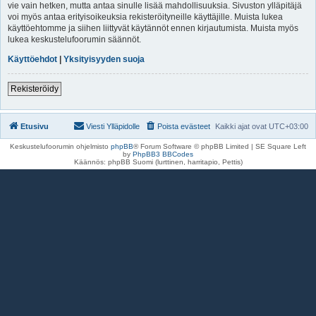
vie vain hetken, mutta antaa sinulle lisää mahdollisuuksia. Sivuston ylläpitäjä
voi myös antaa erityisoikeuksia rekisteröityneille käyttäjille. Muista lukea
käyttöehtomme ja siihen liittyvät käytännöt ennen kirjautumista. Muista myös
lukea keskustelufoorumin säännöt.
Käyttöehdot
|
Yksityisyyden suoja
Rekisteröidy
Etusivu
Viesti Ylläpidolle
Poista evästeet
Kaikki ajat ovat
UTC+03:00
Keskustelufoorumin ohjelmisto
phpBB
® Forum Software © phpBB Limited | SE Square Left
by
PhpBB3 BBCodes
Käännös: phpBB Suomi (lurttinen, harritapio, Pettis)