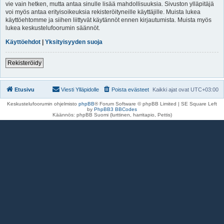
vie vain hetken, mutta antaa sinulle lisää mahdollisuuksia. Sivuston ylläpitäjä
voi myös antaa erityisoikeuksia rekisteröityneille käyttäjille. Muista lukea
käyttöehtomme ja siihen liittyvät käytännöt ennen kirjautumista. Muista myös
lukea keskustelufoorumin säännöt.
Käyttöehdot
|
Yksityisyyden suoja
Rekisteröidy
Etusivu
Viesti Ylläpidolle
Poista evästeet
Kaikki ajat ovat
UTC+03:00
Keskustelufoorumin ohjelmisto
phpBB
® Forum Software © phpBB Limited | SE Square Left
by
PhpBB3 BBCodes
Käännös: phpBB Suomi (lurttinen, harritapio, Pettis)