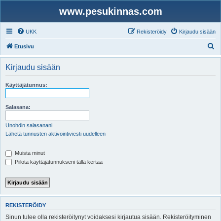
www.pesukinnas.com
UKK
Rekisteröidy
Kirjaudu sisään
E
Etusivu
t
Kirjaudu sisään
s
i
Käyttäjätunnus:
Salasana:
Unohdin salasanani
Lähetä tunnusten aktivointiviesti uudelleen
Muista minut
Piilota käyttäjätunnukseni tällä kertaa
REKISTERÖIDY
Sinun tulee olla rekisteröitynyt voidaksesi kirjautua sisään. Rekisteröityminen