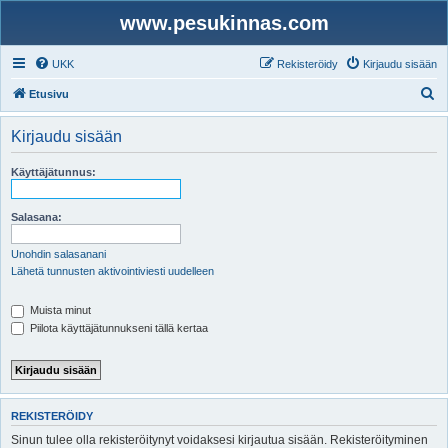
www.pesukinnas.com
UKK
Rekisteröidy
Kirjaudu sisään
E
Etusivu
t
Kirjaudu sisään
s
i
Käyttäjätunnus:
Salasana:
Unohdin salasanani
Lähetä tunnusten aktivointiviesti uudelleen
Muista minut
Piilota käyttäjätunnukseni tällä kertaa
REKISTERÖIDY
Sinun tulee olla rekisteröitynyt voidaksesi kirjautua sisään. Rekisteröityminen