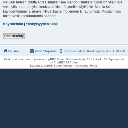
vie vain hetken, mutta antaa sinulle lisää mahdollisuuksia. Sivuston ylläpitäjä
voi myös antaa erityisoikeuksia rekisteröityneille käyttäjille. Muista lukea
käyttöehtomme ja siihen liittyvät käytännöt ennen kirjautumista. Muista myös
lukea keskustelufoorumin säännöt.
Käyttöehdot
|
Yksityisyyden suoja
Rekisteröidy
Etusivu
Viesti Ylläpidolle
Poista evästeet
Kaikki ajat ovat
UTC+03:00
Keskustelufoorumin ohjelmisto
phpBB
® Forum Software © phpBB Limited | SE Square Left
by
PhpBB3 BBCodes
Käännös: phpBB Suomi (lurttinen, harritapio, Pettis)