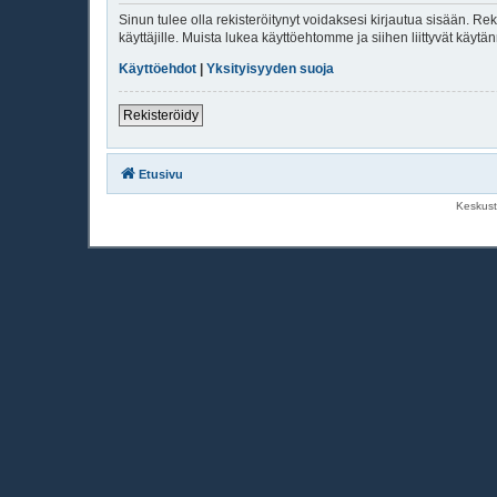
Sinun tulee olla rekisteröitynyt voidaksesi kirjautua sisään. Rek
käyttäjille. Muista lukea käyttöehtomme ja siihen liittyvät käy
Käyttöehdot
|
Yksityisyyden suoja
Rekisteröidy
Etusivu
Keskust