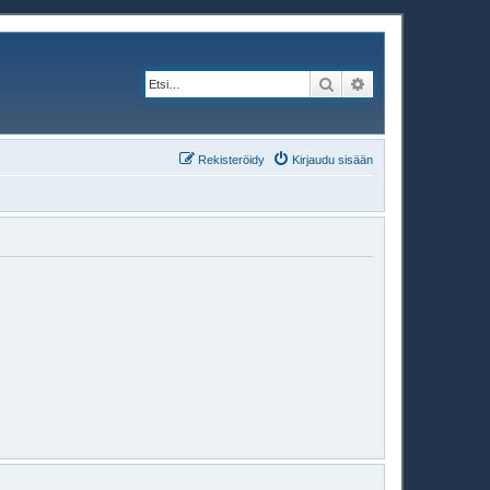
Etsi
Tarkennettu haku
Rekisteröidy
Kirjaudu sisään