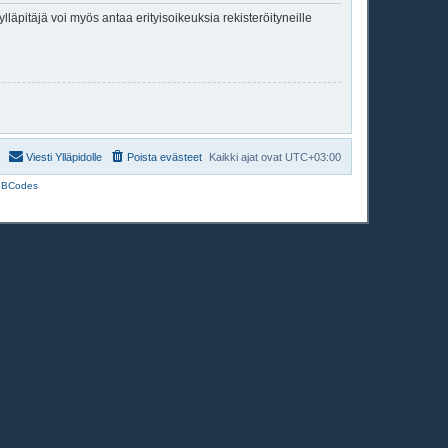
lläpitäjä voi myös antaa erityisoikeuksia rekisteröityneille
Viesti Ylläpidolle
Poista evästeet
Kaikki ajat ovat
UTC+03:00
BBCodes