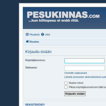
Pikalinkit
UKK
Etusivu
Kirjaudu sisään
Käyttäjätunnus:
Salasana:
Unohdin salasanani
Lähetä tunnusten aktivointiviesti uud
Muista minut
Piilota käyttäjätunnukseni tällä k
REKISTERÖIDY