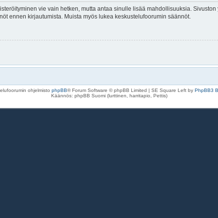
isteröityminen vie vain hetken, mutta antaa sinulle lisää mahdollisuuksia. Sivuston y
tännöt ennen kirjautumista. Muista myös lukea keskustelufoorumin säännöt.
elufoorumin ohjelmisto
phpBB
® Forum Software © phpBB Limited | SE Square Left by
PhpBB3 
Käännös: phpBB Suomi (lurttinen, harritapio, Pettis)