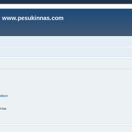
www.pesukinnas.com
elleen
ertaa