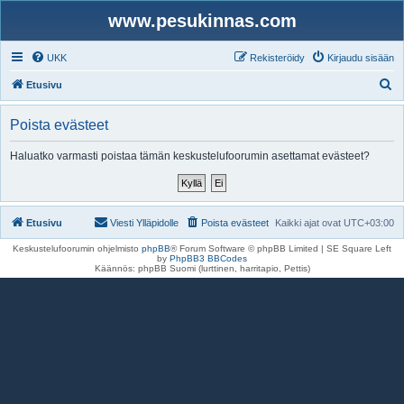
www.pesukinnas.com
UKK
Rekisteröidy
Kirjaudu sisään
E
Etusivu
t
Poista evästeet
s
i
Haluatko varmasti poistaa tämän keskustelufoorumin asettamat evästeet?
Etusivu
Viesti Ylläpidolle
Poista evästeet
Kaikki ajat ovat
UTC+03:00
Keskustelufoorumin ohjelmisto
phpBB
® Forum Software © phpBB Limited | SE Square Left
by
PhpBB3 BBCodes
Käännös: phpBB Suomi (lurttinen, harritapio, Pettis)