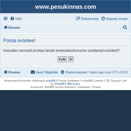
www.pesukinnas.com
UKK
Rekisteröidy
Kirjaudu sisään
E
Etusivu
t
Poista evästeet
s
i
Haluatko varmasti poistaa tämän keskustelufoorumin asettamat evästeet?
Etusivu
Viesti Ylläpidolle
Poista evästeet
Kaikki ajat ovat
UTC+03:00
Keskustelufoorumin ohjelmisto
phpBB
® Forum Software © phpBB Limited | SE Square Left
by
PhpBB3 BBCodes
Käännös: phpBB Suomi (lurttinen, harritapio, Pettis)