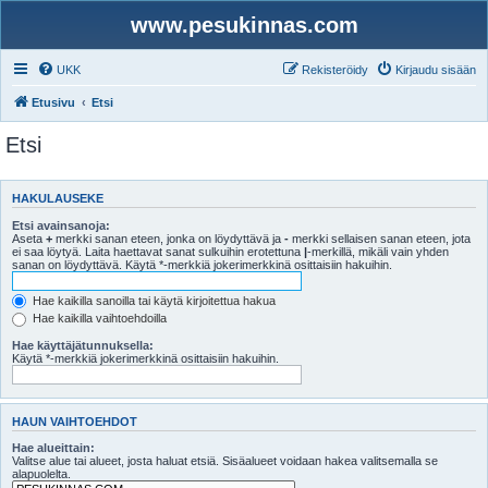
www.pesukinnas.com
UKK
Rekisteröidy
Kirjaudu sisään
Etusivu
Etsi
Etsi
HAKULAUSEKE
Etsi avainsanoja:
Aseta
+
merkki sanan eteen, jonka on löydyttävä ja
-
merkki sellaisen sanan eteen, jota
ei saa löytyä. Laita haettavat sanat sulkuihin erotettuna
|
-merkillä, mikäli vain yhden
sanan on löydyttävä. Käytä *-merkkiä jokerimerkkinä osittaisiin hakuihin.
Hae kaikilla sanoilla tai käytä kirjoitettua hakua
Hae kaikilla vaihtoehdoilla
Hae käyttäjätunnuksella:
Käytä *-merkkiä jokerimerkkinä osittaisiin hakuihin.
HAUN VAIHTOEHDOT
Hae alueittain:
Valitse alue tai alueet, josta haluat etsiä. Sisäalueet voidaan hakea valitsemalla se
alapuolelta.