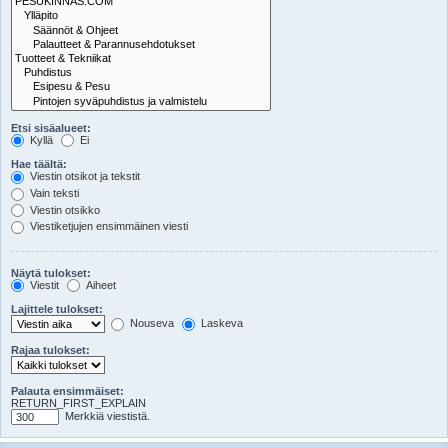
Etsi sisäalueet:
Kyllä
Ei
Hae täältä:
Viestin otsikot ja tekstit
Vain teksti
Viestin otsikko
Viestiketjujen ensimmäinen viesti
Näytä tulokset:
Viestit
Aiheet
Lajittele tulokset:
Nouseva
Laskeva
Rajaa tulokset:
Palauta ensimmäiset:
RETURN_FIRST_EXPLAIN
Merkkiä viestistä.