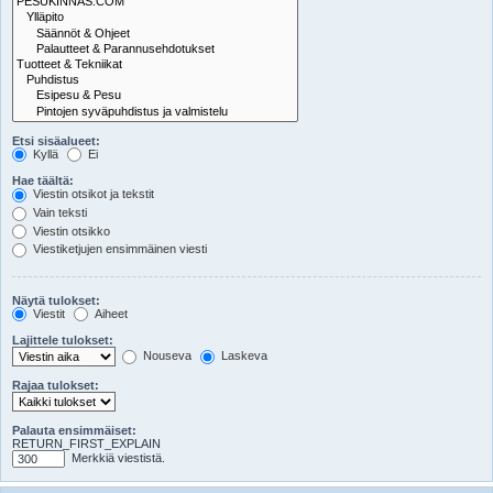
Etsi sisäalueet:
Kyllä
Ei
Hae täältä:
Viestin otsikot ja tekstit
Vain teksti
Viestin otsikko
Viestiketjujen ensimmäinen viesti
Näytä tulokset:
Viestit
Aiheet
Lajittele tulokset:
Nouseva
Laskeva
Rajaa tulokset:
Palauta ensimmäiset:
RETURN_FIRST_EXPLAIN
Merkkiä viestistä.