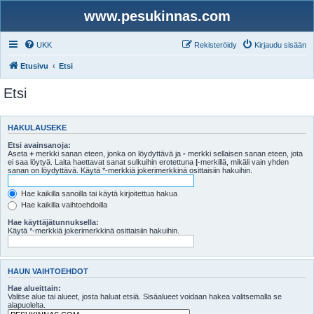
www.pesukinnas.com
UKK
Rekisteröidy
Kirjaudu sisään
Etusivu
Etsi
Etsi
HAKULAUSEKE
Etsi avainsanoja:
Aseta
+
merkki sanan eteen, jonka on löydyttävä ja
-
merkki sellaisen sanan eteen, jota
ei saa löytyä. Laita haettavat sanat sulkuihin erotettuna
|
-merkillä, mikäli vain yhden
sanan on löydyttävä. Käytä *-merkkiä jokerimerkkinä osittaisiin hakuihin.
Hae kaikilla sanoilla tai käytä kirjoitettua hakua
Hae kaikilla vaihtoehdoilla
Hae käyttäjätunnuksella:
Käytä *-merkkiä jokerimerkkinä osittaisiin hakuihin.
HAUN VAIHTOEHDOT
Hae alueittain:
Valitse alue tai alueet, josta haluat etsiä. Sisäalueet voidaan hakea valitsemalla se
alapuolelta.